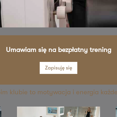
sz mnie
sz mnie
Umawiam się na bezpłatny trening
Zapisuję się
sz mnie
oim klubie to motywacja i energia każd
sz mnie