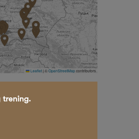
Leaflet
|
©
OpenStreetMap
contributors
 trening.