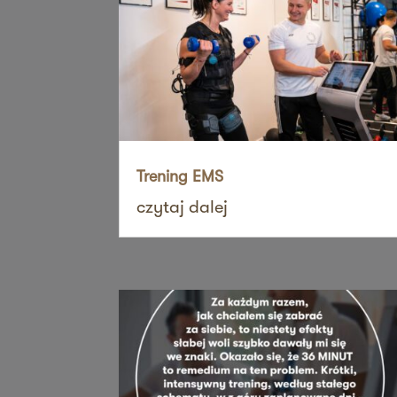
ul. Szubianki 19
63-200 Jarocin
Zapi
36 MINUT Jaworzno
ul. Katowicka 47
43-603 Jaworzno
Zapi
Trening EMS
36 MINUT Kalisz
czytaj dalej
ul. Górnośląska 71
62-800 Kalisz
Zapi
36 MINUT Kamionki
ul. Poznańska 117
62-023 Kamionki
Zapi