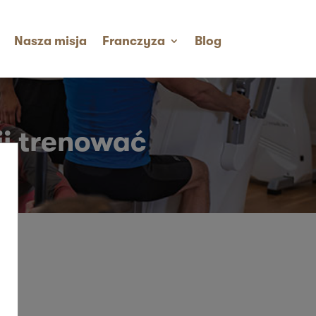
Nasza misja
Franczyza
Blog
j trenować​