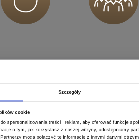
sz mnie
sz mnie
pierają Twój trening.
Szczegóły
otkasz osoby gotowe pomóc Ci osiągnąć Twoje cele
sz mnie
 się bezpiecznie i zmotywowana do działania.
 plików cookie
do spersonalizowania treści i reklam, aby oferować funkcje sp
ormacje o tym, jak korzystasz z naszej witryny, udostępniamy p
Partnerzy mogą połączyć te informacje z innymi danymi otrzym
sz mnie