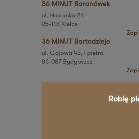
36 MINUT Baranówek
ul. Husarska 26
25-118 Kielce
Zapi
36 MINUT Bartodzieje
ul. Gajowa 43, I piętro
86-087 Bydgoszcz
Zapi
36 MINUT Białystok
ul. Zbigniewa Religi 4/6
Robię pi
15-797 Białystok
Zapi
36 MINUT Bielany
ul. Aspekt 79
01-904 Warszawa