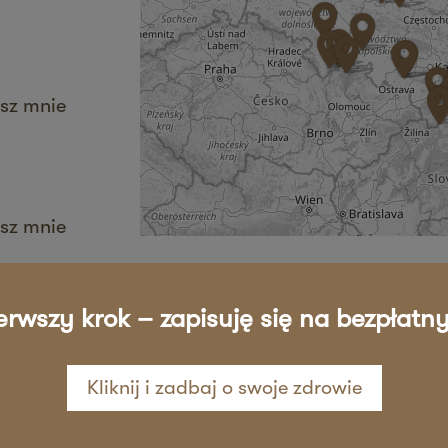
sz mnie
sz mnie
erwszy krok – zapisuję się na bezpłatny
sz mnie
Kliknij i zadbaj o swoje zdrowie