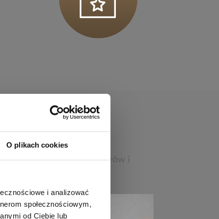
O plikach cookies
. Nasz zespół fizjotrenerów i
ołecznościowe i analizować
artnerom społecznościowym,
anymi od Ciebie lub