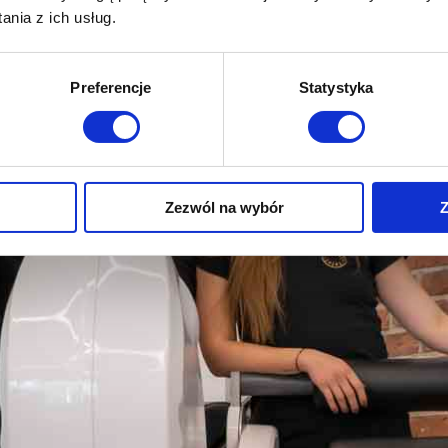
nia z ich usług.
Preferencje
Statystyka
sz mnie
Zezwól na wybór
Z
sz mnie
D
sz mnie