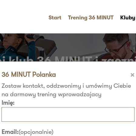
Start
Trening 36 MINUT
Kluby
j klub 36 MINUT i zaczni
×
36 MINUT Polanka
Zostaw kontakt, oddzwonimy i umówimy Ciebie
na darmowy trening wprowadzajacy
Imię:
Email:
(opcjonalnie)