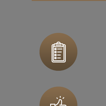
Zapi
36 MINUT Bochnia
ul. Kazimierza Brodzińskiego 68
32-700 Bochnia
Zapi
36 MINUT Brodnica
ul. Długa 2
87-300 Brodnica
Zapi
36 MINUT Buk
ul. Dworcowa 63
64-320 Buk
Zapi
36 MINUT Busko-Zdrój