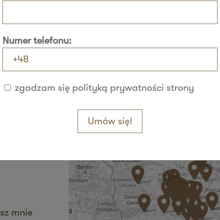
Numer telefonu:
+
−
zgadzam się polityką prywatności strony
sz mnie
Umów się!
sz mnie
sz mnie