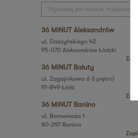
36 MINUT Aleksandrów
ul. Daszyńskiego 42
95-070 Aleksandrów Łódzki
Zapi
36 MINUT Bałuty
ul. Zagajnikowa 6 (I piętro)
91-849 Łódź
Zapi
36 MINUT Banino
ul. Borowiecka 1
80-297 Banino
Zapi