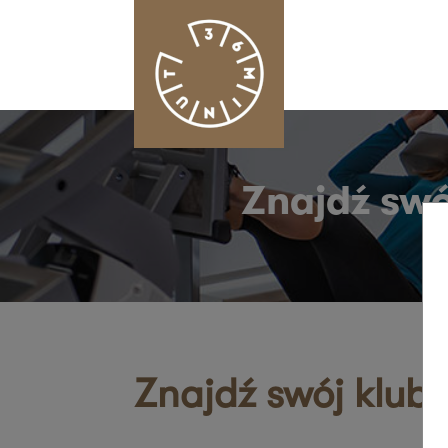
Znajdź swó
Znajdź swój klub