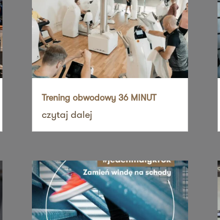
sz mnie
sz mnie
Trening obwodowy 36 MINUT
czytaj dalej
sz mnie
sz mnie