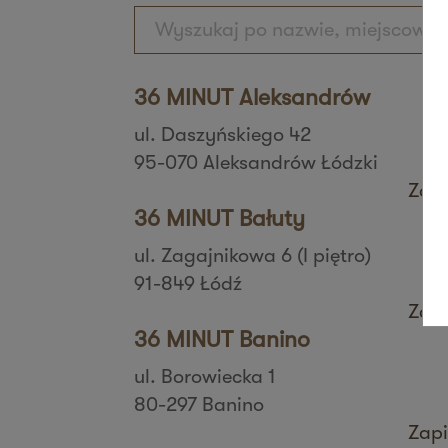
36 MINUT Aleksandrów
ul. Daszyńskiego 42
95-070 Aleksandrów Łódzki
Zapi
36 MINUT Bałuty
ul. Zagajnikowa 6 (I piętro)
91-849 Łódź
Zapi
36 MINUT Banino
ul. Borowiecka 1
80-297 Banino
Zapi