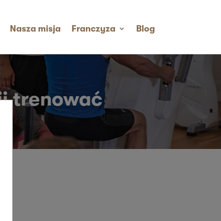
Nasza misja
Franczyza
Blog
j trenować​