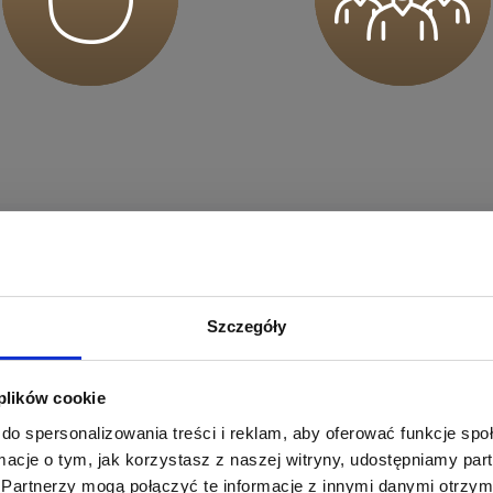
sz mnie
sz mnie
pierają Twój trening.
Szczegóły
otkasz osoby gotowe pomóc Ci osiągnąć Twoje cele
sz mnie
 się bezpiecznie i zmotywowana do działania.
 plików cookie
do spersonalizowania treści i reklam, aby oferować funkcje sp
ormacje o tym, jak korzystasz z naszej witryny, udostępniamy p
Partnerzy mogą połączyć te informacje z innymi danymi otrzym
sz mnie