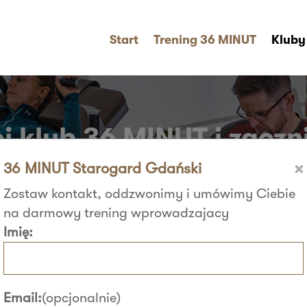
Start
Trening 36 MINUT
Kluby
j klub 36 MINUT i zaczni
×
36 MINUT Starogard Gdański
Zostaw kontakt, oddzwonimy i umówimy Ciebie
na darmowy trening wprowadzajacy
Imię:
Email:
(opcjonalnie)