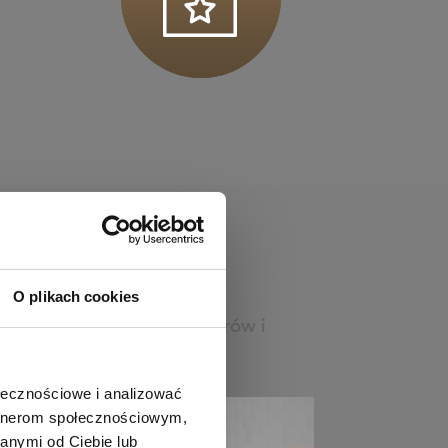
O plikach cookies
. Nasz zespół fizjotrenerów i
ołecznościowe i analizować
artnerom społecznościowym,
anymi od Ciebie lub