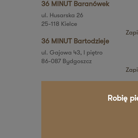
36 MINUT Baranówek
ul. Husarska 26
25-118 Kielce
Zapi
36 MINUT Bartodzieje
ul. Gajowa 43, I piętro
86-087 Bydgoszcz
Zapi
36 MINUT Białystok
ul. Zbigniewa Religi 4/6
Robię pi
15-797 Białystok
Zapi
36 MINUT Bielany
ul. Aspekt 79
01-904 Warszawa