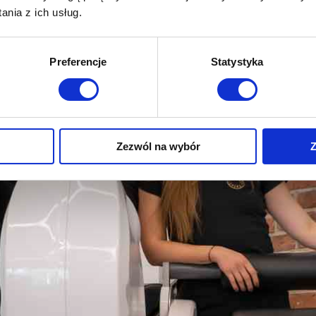
nia z ich usług.
Preferencje
Statystyka
sz mnie
Zezwól na wybór
Z
sz mnie
D
sz mnie