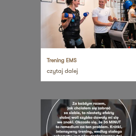
ul. Szubianki 19
63-200 Jarocin
Zapi
36 MINUT Jaworzno
ul. Katowicka 47
43-603 Jaworzno
Zapi
Trening EMS
36 MINUT Kalisz
czytaj dalej
ul. Górnośląska 71
62-800 Kalisz
Zapi
36 MINUT Kamionki
ul. Poznańska 117
62-023 Kamionki
Zapi