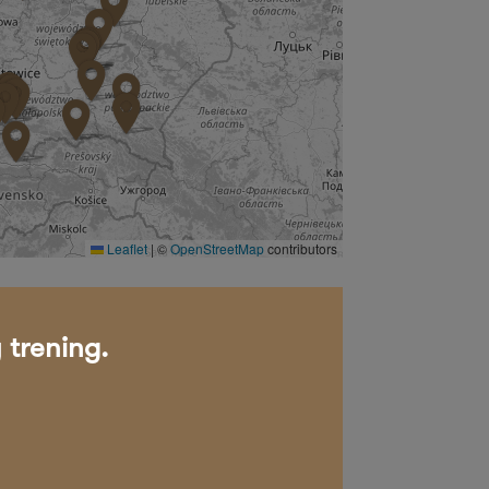
Leaflet
|
©
OpenStreetMap
contributors
 trening.