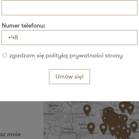
Numer telefonu:
+
−
zgadzam się polityką prywatności strony
sz mnie
Umów się!
sz mnie
sz mnie