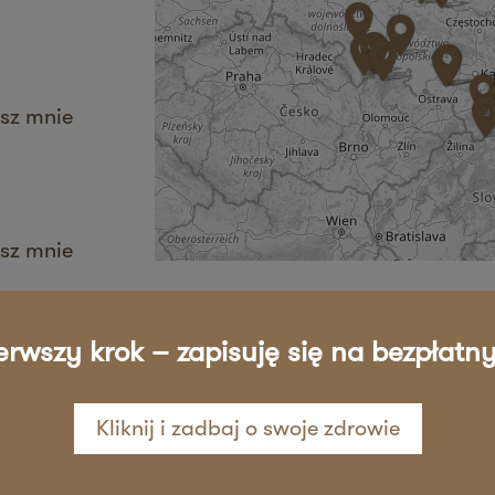
sz mnie
sz mnie
erwszy krok – zapisuję się na bezpłatny
sz mnie
Kliknij i zadbaj o swoje zdrowie