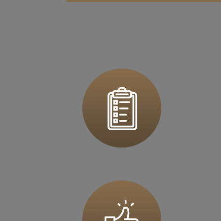
Zapi
36 MINUT Bochnia
ul. Kazimierza Brodzińskiego 68
32-700 Bochnia
Zapi
36 MINUT Brodnica
ul. Długa 2
87-300 Brodnica
Zapi
36 MINUT Buk
ul. Dworcowa 63
64-320 Buk
Zapi
36 MINUT Busko-Zdrój