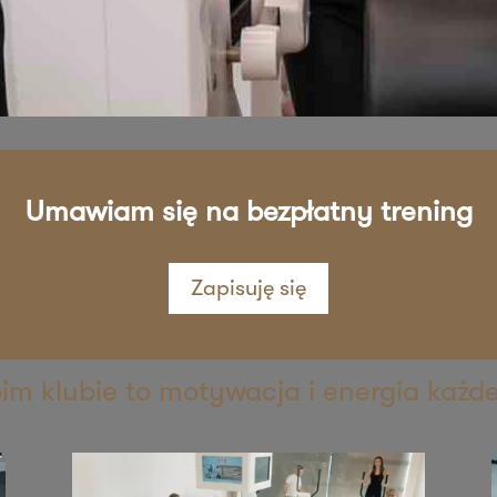
sz mnie
sz mnie
Umawiam się na bezpłatny trening
Zapisuję się
sz mnie
oim klubie to motywacja i energia każd
sz mnie