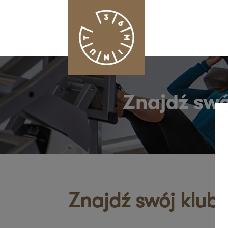
Znajdź swó
Znajdź swój klub