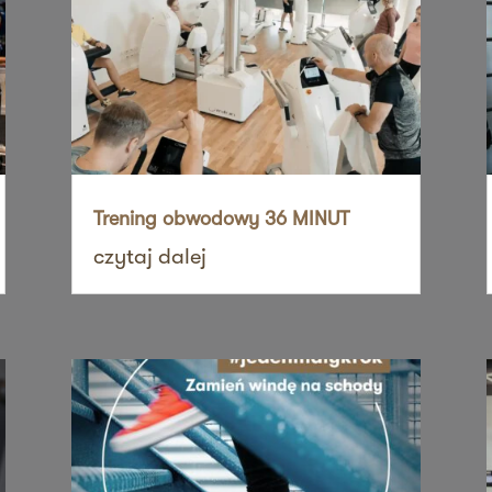
sz mnie
sz mnie
Trening obwodowy 36 MINUT
czytaj dalej
sz mnie
sz mnie