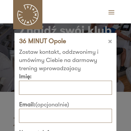
Znajdź swój klub
×
36 MINUT Opole
36 MINUT i zacznij
Zostaw kontakt, oddzwonimy i
trenować​
umówimy Ciebie na darmowy
trening wprowadzajacy
Imię:
Email:
(opcjonalnie)
Znajdź swój klub