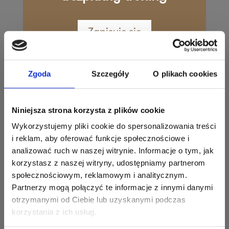
82-200 Malbork
Zapisz mnie
36 MINUT Marcelin
Zapisuję się
ul. Świerzawska 19/6
60-321 Poznań
Zgoda
Szczegóły
O plikach cookies
Zapisz mnie
Zobacz, co dzieje się w Twoim
36 MINUT Mielec
klubie to motywacja i energia
Aleja Niepodległości 9
Niniejsza strona korzysta z plików cookie
każdego dnia!
39-300 Mielec
Wykorzystujemy pliki cookie do spersonalizowania treści
i reklam, aby oferować funkcje społecznościowe i
analizować ruch w naszej witrynie. Informacje o tym, jak
Zapisz mnie
korzystasz z naszej witryny, udostępniamy partnerom
36 MINUT Morena
społecznościowym, reklamowym i analitycznym.
ul. Myśliwska 33F
Partnerzy mogą połączyć te informacje z innymi danymi
otrzymanymi od Ciebie lub uzyskanymi podczas
80-283 Gdańsk
korzystania z ich usług.
Zapisz mnie