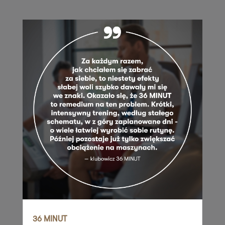
ul. Perłowa 1
26-052 Nowiny
Zapisz mnie
36 MINUT Plaza
ul. Zagnańska 88/2
25-558 Kielce
Zapisz mnie
36 MINUT Pleszew
pl. Kościuszki 2
63-300 Pleszew
Zapisz mnie
36 MINUT Podlesie
ul. Armii Krajowej 391
40-748 Katowice
Zapisz mnie
36 MINUT