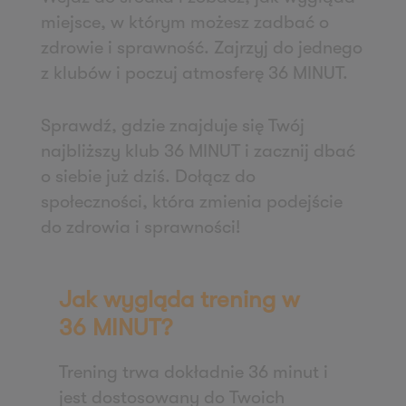
Zapisz mnie
miejsce, w którym możesz zadbać o
36 MINUT Stargard
zdrowie i sprawność. Zajrzyj do jednego
os. Zachód A8
z klubów i poczuj atmosferę 36 MINUT.
73-110 Stargard
Zapisz mnie
Sprawdź, gdzie znajduje się Twój
36 MINUT Starogard Gdański
najbliższy klub 36 MINUT i zacznij dbać
ul. Danuty Siedzikówny 1
o siebie już dziś. Dołącz do
83-200 Starogard Gdański
społeczności, która zmienia podejście
Zapisz mnie
do zdrowia i sprawności!
36 MINUT Strzałkowo
Al. Prymasa Wyszyńskiego 1A
Jak wygląda trening w
62 - 420 Strzałkowo
36 MINUT?
Zapisz mnie
36 MINUT Strzeszyn
Trening trwa dokładnie 36 minut i
ul. Moniki Gruchmanowej 1/59
jest dostosowany do Twoich