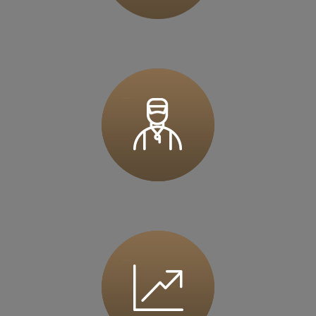
36 MINUT Górecka
ul. Górecka 108
61-483 Poznań
Zapisz mnie
36 MINUT Gostyń
ul. Ogrodowa 9
63-800 Gostyń
Zapisz mnie
36 MINUT Iława
ul. Wiejska 1
14-200 Iława
Zapisz mnie
36 MINUT Inowrocław
ul. Marulewska 7
88-100 Inowrocław