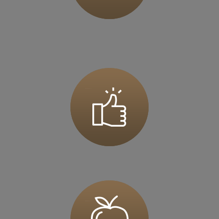
Zapisz mnie
36 MINUT Jarocin
ul. Szubianki 19
63-200 Jarocin
Zapisz mnie
36 MINUT Jaworzno
ul. Katowicka 47
43-603 Jaworzno
Zapisz mnie
36 MINUT Kalisz
ul. Górnośląska 71
62-800 Kalisz
Zapisz mnie
36 MINUT Kamionki
ul. Poznańska 117