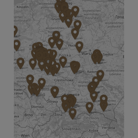
ul. Aspekt 79
01-904 Warszawa
Zapisz mnie
36 MINUT Bochnia
ul. Kazimierza Brodzińskiego 68
32-700 Bochnia
Zapisz mnie
36 MINUT Brodnica
ul. Długa 2
87-300 Brodnica
Zapisz mnie
36 MINUT Buk
ul. Dworcowa 63
64-320 Buk
Zapisz mnie