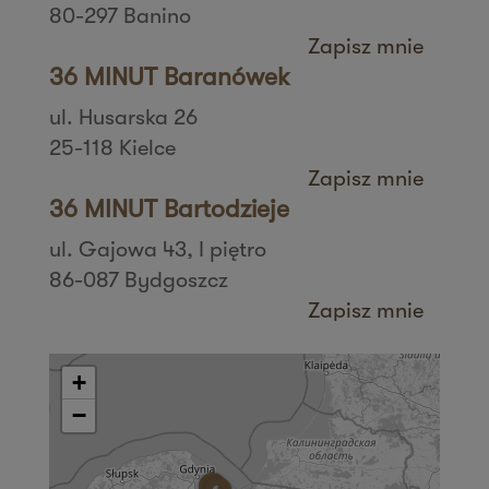
80-297 Banino
Zapisz mnie
36 MINUT Baranówek
ul. Husarska 26
25-118 Kielce
Zapisz mnie
36 MINUT Bartodzieje
ul. Gajowa 43, I piętro
86-087 Bydgoszcz
Zapisz mnie
36 MINUT Białystok
ul. Zbigniewa Religi 4/6
+
15-797 Białystok
−
Zapisz mnie
36 MINUT Bielany