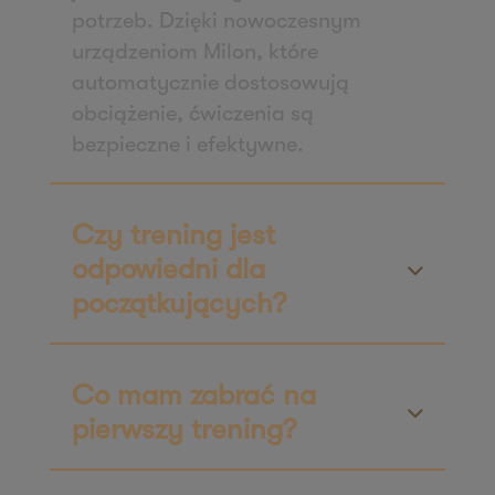
60-461 Poznań
potrzeb. Dzięki nowoczesnym
Zapisz mnie
urządzeniom Milon, które
36 MINUT Suchanino
automatycznie dostosowują
obciążenie, ćwiczenia są
ul. Zygmunta Noskowskiego 17b,
bezpieczne i efektywne.
Osiedle Suchanino
80-170 Gdańsk
Zapisz mnie
Czy trening jest
36 MINUT Suchy Las
odpowiedni dla
ul. Obornicka 104
początkujących?
62-002 Suchy Las
Zapisz mnie
36 MINUT Świdnica
Co mam zabrać na
ul. Armii Krajowej 9,
pierwszy trening?
58-100 Świdnica
Zapisz mnie