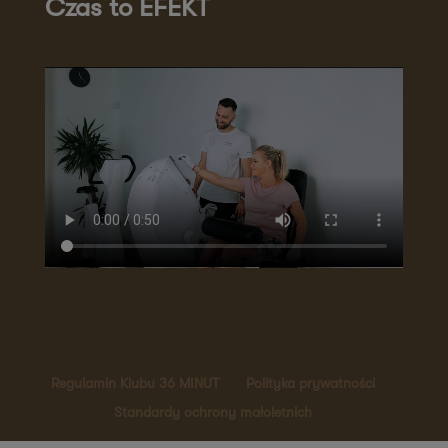
Czas to EFEKT
ul. Niemodlińska 21
45-701 Opole
Zapisz mnie
36 MINUT Zielona Góra
ul. Rzeźniczaka 3A
65-119 Zielona Góra
Zapisz mnie
36 MINUT Żnin
Plac Zamkowy 3
88-400 Żnin
Zapisz mnie
36 MINUT Żory
Regulamin Klubu 36 MINUT
Polityka prywatności
ul. Wolontariuszy 17/u6
Standardy ochrony małoletnich
44-244 Żory