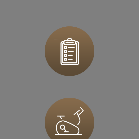
ul. Rzeszowska 76
39 - 200 Dębica
Zapisz mnie
36 MINUT Dzierżoniów
ul. Ks.Dzierżonia 51
58-200 Dzierżoniów
Zapisz mnie
36 MINUT Europejskie
ul. Myśliborska 37
66-400 Gorzów Wlkp
Zapisz mnie
36 MINUT Gliwice
Al. Jana Nowaka-Jeziorańskiego 5D
44-100 Gliwice
Zapisz mnie