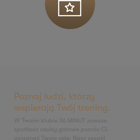
ul. Łódzka 27
95-050 Konstantynów Łódzki
Zapisz mnie
36 MINUT Kościan
Os. Literatów 2/U1-U2
64-000 Kościan
Zapisz mnie
36 MINUT Koziegłowy
ul. Poznańska 54
62-028 Koziegłowy
Poznaj ludzi, którzy
Zapisz mnie
wspierają Twój trening.
36 MINUT Krotoszyn
W Twoim klubie 36 MINUT zawsze
ul. Słodowa 13
spotkasz osoby gotowe pomóc Ci
63-700 Krotoszyn
osiągnąć Twoje cele. Nasz zespół
Zapisz mnie