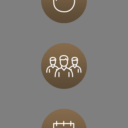
62-023 Kamionki
Zapisz mnie
36 MINUT Karczówka
Karczówkowska 45 / I piętro
25-713 Kielce
Zapisz mnie
36 MINUT Kartuzy
ul. Krasickiego 2a
83-300 Kartuzy
Zapisz mnie
36 MINUT Komorniki
ul. Pasieki 5
62-052 Komorniki
Zapisz mnie
36 MINUT Konstantynów