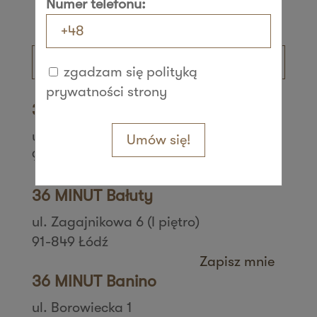
Numer telefonu:
zgadzam się polityką
prywatności strony
36 MINUT Aleksandrów
ul. Daszyńskiego 42
Umów się!
95-070 Aleksandrów Łódzki
Zapisz mnie
36 MINUT Bałuty
ul. Zagajnikowa 6 (I piętro)
91-849 Łódź
Zapisz mnie
36 MINUT Banino
ul. Borowiecka 1