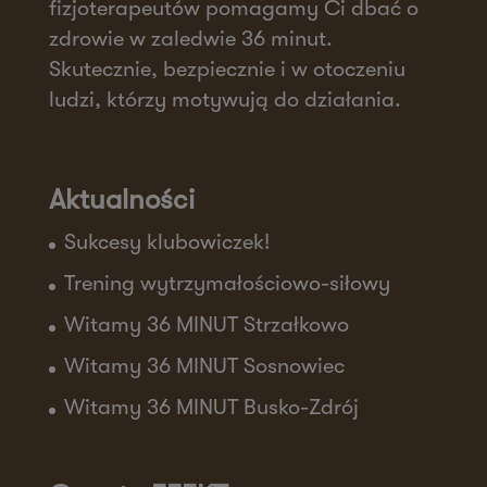
fizjoterapeutów pomagamy Ci dbać o
61-622 Poznań
zdrowie w zaledwie 36 minut.
Zapisz mnie
Skutecznie, bezpiecznie i w otoczeniu
36 MINUT Włoszakowice
ludzi, którzy motywują do działania.
ul. Powstańców Wielkopolskich 1A
64-140 Włoszakowice
Zapisz mnie
Aktualności
36 MINUT Września
Sukcesy klubowiczek!
ul. Daszyńskiego 2b/49
Trening wytrzymałościowo-siłowy
62-300 Września
Zapisz mnie
Witamy 36 MINUT Strzałkowo
36 MINUT Wyżyny
Witamy 36 MINUT Sosnowiec
ul. Magnuszewska 3 lok. 5
Witamy 36 MINUT Busko-Zdrój
85-861 Bydgoszcz
Zapisz mnie
36 MINUT Zaodrze