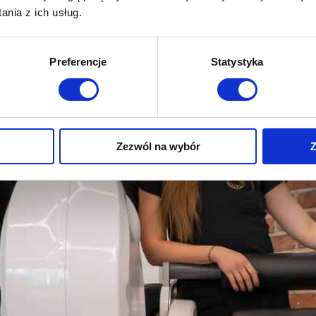
nia z ich usług.
Preferencje
Statystyka
sz mnie
Zezwól na wybór
Z
sz mnie
D
sz mnie