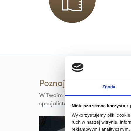
36 MINUT Busko Zdrój
ul.Bohaterów Warszawy 31
28-100 Busko-Zdrój
Zapi
36 MINUT Cotex
al. marsz. Józefa Piłsudskiego 35
09-402 Płock
Zapi
36 MINUT Dąbrowa
ul. Szafirowa 1a
Poznaj ludzi, którzy ws
62-069 Dąbrowa
Zgoda
W Twoim klubie 36 MINUT zawsze sp
Zapi
36 MINUT Dębica
specjalistów zadba o to, byś czuła
Niniejsza strona korzysta z
ul. Rzeszowska 76
Wykorzystujemy pliki cookie 
39 - 200 Dębica
ruch w naszej witrynie. Inf
reklamowym i analitycznym. 
Zapi