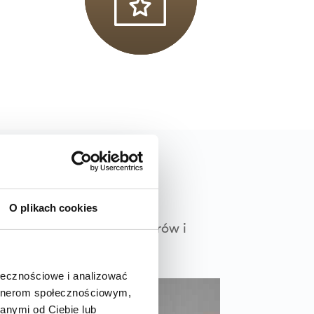
O plikach cookies
. Nasz zespół fizjotrenerów i
ołecznościowe i analizować
artnerom społecznościowym,
anymi od Ciebie lub