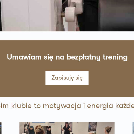
sz mnie
sz mnie
Umawiam się na bezpłatny trening
Zapisuję się
sz mnie
oim klubie to motywacja i energia każd
sz mnie