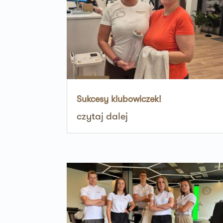
ul. Szubianki 19
63-200 Jarocin
Zapi
36 MINUT Jaworzno
ul. Katowicka 47
43-603 Jaworzno
Zapi
Sukcesy klubowiczek!
36 MINUT Kalisz
czytaj dalej
ul. Górnośląska 71
62-800 Kalisz
Zapi
36 MINUT Kamionki
ul. Poznańska 117
62-023 Kamionki
Zapi