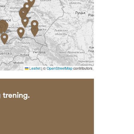
Leaflet
|
©
OpenStreetMap
contributors
 trening.