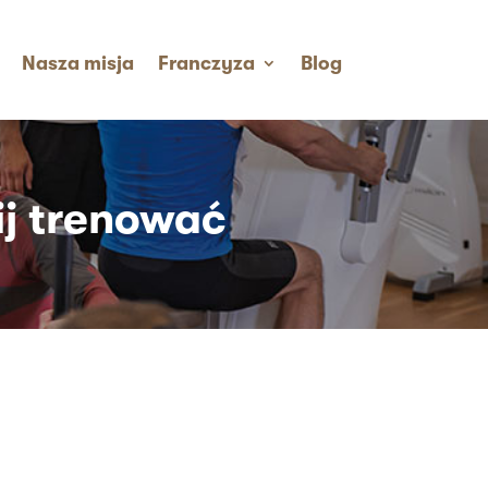
Nasza misja
Franczyza
Blog
j trenować​