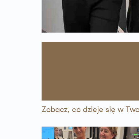
61-483 Poznań
Zapi
36 MINUT Gostyń
ul. Ogrodowa 9
63-800 Gostyń
Zapi
36 MINUT Iława
ul. Wiejska 1
14-200 Iława
Zapi
36 MINUT Inowrocław
ul. Marulewska 7
Zobacz, co dzieje się w Tw
88-100 Inowrocław
Zapi
36 MINUT Jarocin