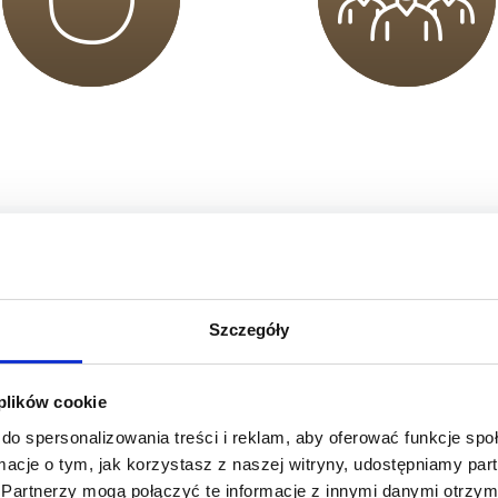
sz mnie
sz mnie
pierają Twój trening.
Szczegóły
otkasz osoby gotowe pomóc Ci osiągnąć Twoje cele
sz mnie
 się bezpiecznie i zmotywowana do działania.
 plików cookie
do spersonalizowania treści i reklam, aby oferować funkcje sp
ormacje o tym, jak korzystasz z naszej witryny, udostępniamy p
Partnerzy mogą połączyć te informacje z innymi danymi otrzym
sz mnie