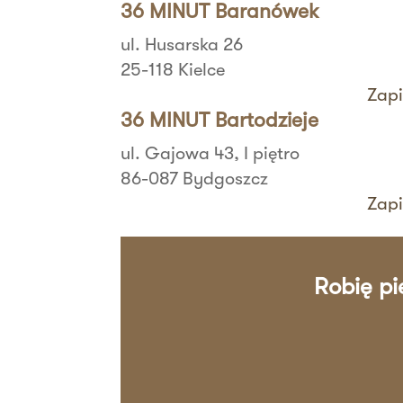
36 MINUT Baranówek
ul. Husarska 26
25-118 Kielce
Zapi
36 MINUT Bartodzieje
ul. Gajowa 43, I piętro
86-087 Bydgoszcz
Zapi
36 MINUT Białystok
ul. Zbigniewa Religi 4/6
Robię pi
15-797 Białystok
Zapi
36 MINUT Bielany
ul. Aspekt 79
01-904 Warszawa