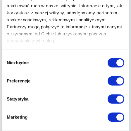
analizować ruch w naszej witrynie. Informacje o tym, jak
korzystasz z naszej witryny, udostępniamy partnerom
społecznościowym, reklamowym i analitycznym.
Wspierająca atmosfera
Partnerzy mogą połączyć te informacje z innymi danymi
Kameralne kluby i motywująca
otrzymanymi od Ciebie lub uzyskanymi podczas
korzystania z ich usług.
społeczność, dzięki której zyskujesz
energię do działania.
Wybór
Niezbędne
zgody
Preferencje
Statystyka
Realne i trwałe efekty
Systematyczność i konsekwencja
Marketing
pozwolą Ci budować zdrowe nawyki na