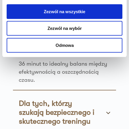
lata.
Zezwól na wszystkie
Zezwól na wybór
Dla osób, które nie
mają czasu na długie
Odmowa
treningi
36 minut to idealny balans między
efektywnością a oszczędnością
czasu.
Dla tych, którzy
szukają bezpiecznego i
skutecznego treningu