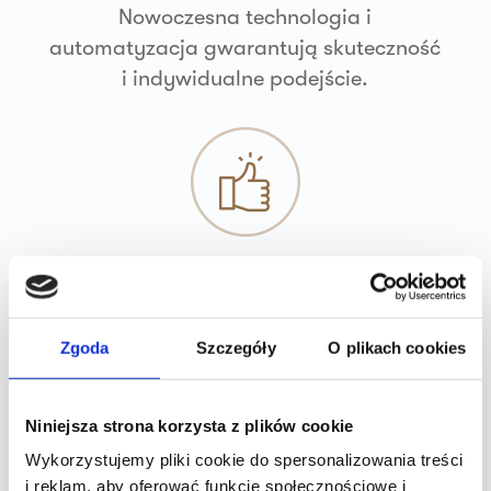
Nowoczesna technologia i
automatyzacja gwarantują skuteczność
i indywidualne podejście.
Bezpieczeństwo i opieka
Trening pod okiem trenera –
bezpieczny, przemyślany i dopasowany
Zgoda
Szczegóły
O plikach cookies
do Twoich potrzeb.
Niniejsza strona korzysta z plików cookie
Wykorzystujemy pliki cookie do spersonalizowania treści
i reklam, aby oferować funkcje społecznościowe i