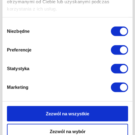
otrzymanymi od Ciebie lub uzyskanymi podczas
partnerskie podejście.
korzystania z ich usług.
Chcę zgłosić lokal
Wybór
Niezbędne
zgody
Preferencje
Statystyka
Marketing
Zezwól na wszystkie
Zezwól na wybór