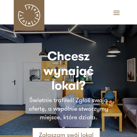
Chcesz
wynająć
lokal?
Świetnie trafiłeś! Zgłoś swoją
ofertę, a wspólnie stworzymy
miejsce, które działa.
Zgłaszam swój lokal