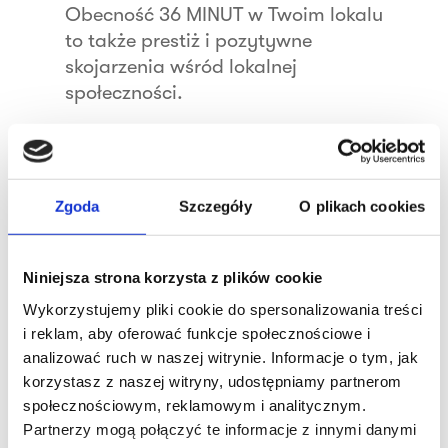
Obecność 36 MINUT w Twoim lokalu
to także prestiż i pozytywne
skojarzenia wśród lokalnej
społeczności.
Masz miejsce, które spełnia
Zgoda
Szczegóły
O plikach cookies
nasze wymagania?
Wynajmij lokal – razem możemy
Niniejsza strona korzysta z plików cookie
stworzyć butikowe studio treningu,
Wykorzystujemy pliki cookie do spersonalizowania treści
które przyciągnie klientów.
Chętnie
i reklam, aby oferować funkcje społecznościowe i
porozmawiamy o współpracy i
analizować ruch w naszej witrynie. Informacje o tym, jak
przedstawimy szczegóły naszej oferty.
korzystasz z naszej witryny, udostępniamy partnerom
społecznościowym, reklamowym i analitycznym.
Zapewniamy pełen profesjonalizm i
Partnerzy mogą połączyć te informacje z innymi danymi