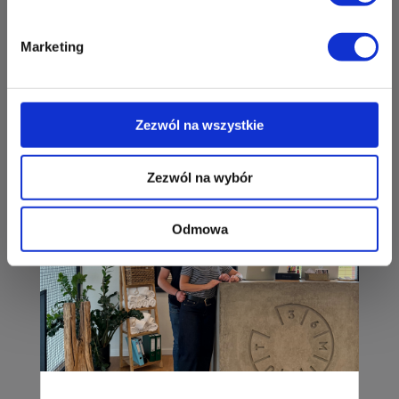
ul. Perłowa 1
26-052 Nowiny
Marketing
Zapisz mnie
36 MINUT Plaza
Trening wytrzymałościowo-siłowy
ul. Zagnańska 88/2
czytaj dalej
Zezwól na wszystkie
25-558 Kielce
Zapisz mnie
Zezwól na wybór
36 MINUT Pleszew
Odmowa
pl. Kościuszki 2
63-300 Pleszew
Zapisz mnie
36 MINUT Podlesie
ul. Armii Krajowej 391
40-748 Katowice
Zapisz mnie