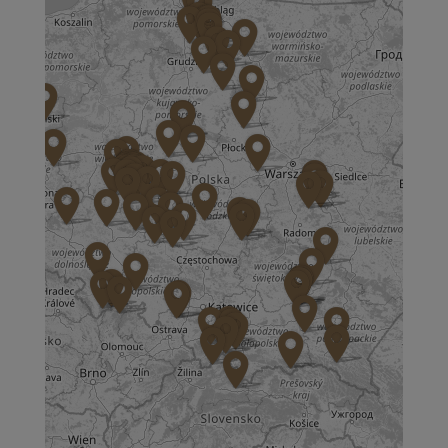
ul. Aspekt 79
01-904 Warszawa
Zapisz mnie
36 MINUT Bochnia
ul. Kazimierza Brodzińskiego 68
32-700 Bochnia
Zapisz mnie
36 MINUT Brodnica
ul. Długa 2
87-300 Brodnica
Zapisz mnie
36 MINUT Buk
ul. Dworcowa 63
64-320 Buk
Zapisz mnie