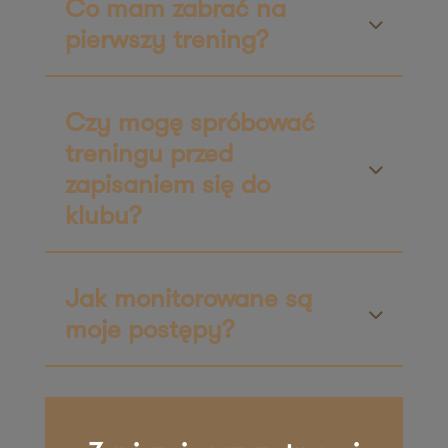
Co mam zabrać na
ul. Niemodlińska 21
pierwszy trening?
45-701 Opole
Zapisz mnie
36 MINUT Zielona Góra
Czy mogę spróbować
treningu przed
ul. Rzeźniczaka 3A
zapisaniem się do
65-119 Zielona Góra
Zapisz mnie
klubu?
36 MINUT Żnin
Plac Zamkowy 3
Jak monitorowane są
88-400 Żnin
moje postępy?
Zapisz mnie
36 MINUT Żory
ul. Wolontariuszy 17/u6
44-244 Żory