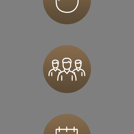
62-023 Kamionki
Zapisz mnie
36 MINUT Karczówka
Karczówkowska 45 / I piętro
25-713 Kielce
Zapisz mnie
36 MINUT Kartuzy
ul. Krasickiego 2a
83-300 Kartuzy
Zapisz mnie
36 MINUT Komorniki
ul. Pasieki 5
62-052 Komorniki
Zapisz mnie
36 MINUT Konstantynów