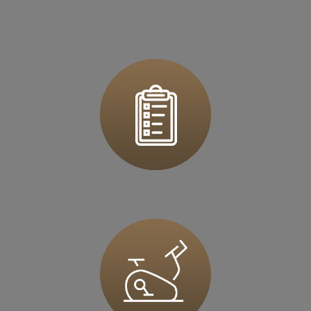
ul. Rzeszowska 76
39 - 200 Dębica
Zapisz mnie
36 MINUT Dzierżoniów
ul. Ks.Dzierżonia 51
58-200 Dzierżoniów
Zapisz mnie
36 MINUT Europejskie
ul. Myśliborska 37
66-400 Gorzów Wlkp
Zapisz mnie
36 MINUT Gliwice
Al. Jana Nowaka-Jeziorańskiego 5D
44-100 Gliwice
Zapisz mnie