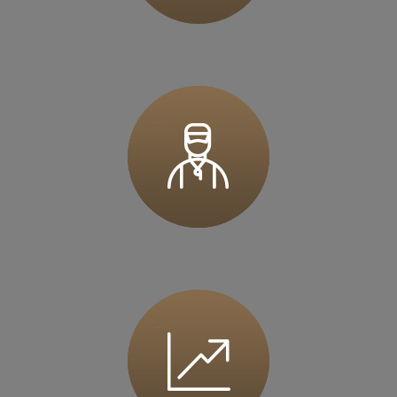
36 MINUT Górecka
ul. Górecka 108
61-483 Poznań
Zapisz mnie
36 MINUT Gostyń
ul. Ogrodowa 9
63-800 Gostyń
Zapisz mnie
36 MINUT Iława
ul. Wiejska 1
14-200 Iława
Zapisz mnie
36 MINUT Inowrocław
ul. Marulewska 7
88-100 Inowrocław