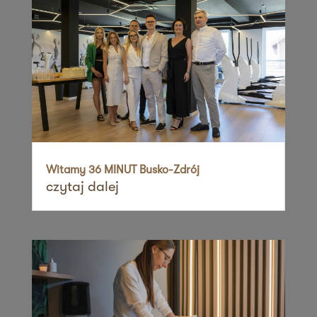
Zapisz mnie
36 MINUT Rumia
ul. Gdańska 34
84-230 Rumia
Zapisz mnie
36 MINUT Sadyba
ul. Zawodzie 26
02-981 Warszawa
Witamy 36 MINUT Busko-Zdrój
czytaj dalej
Zapisz mnie
36 MINUT Siekierki
ul. Cicha 2
62-025 Siekierki Wielkie
Zapisz mnie
36 MINUT Siemianowice