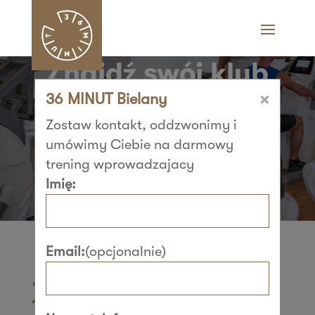
Znajdź swój klub
×
36 MINUT Bielany
36 MINUT i zacznij
Zostaw kontakt, oddzwonimy i
trenować​
umówimy Ciebie na darmowy
trening wprowadzajacy
Imię:
Email:
(opcjonalnie)
Znajdź swój klub