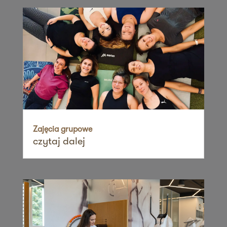
60-461 Poznań
Zapisz mnie
36 MINUT Suchanino
ul. Zygmunta Noskowskiego 17b,
Osiedle Suchanino
80-170 Gdańsk
Zapisz mnie
36 MINUT Suchy Las
ul. Obornicka 104
Zajęcia grupowe
czytaj dalej
62-002 Suchy Las
Zapisz mnie
36 MINUT Świdnica
ul. Armii Krajowej 9,
58-100 Świdnica
Zapisz mnie