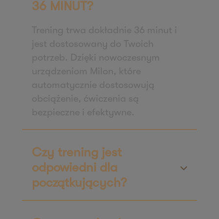
36 MINUT?
61-622 Poznań
Zapisz mnie
Trening trwa dokładnie 36 minut i
36 MINUT Włoszakowice
jest dostosowany do Twoich
potrzeb. Dzięki nowoczesnym
ul. Powstańców Wielkopolskich 1A
urządzeniom Milon, które
64-140 Włoszakowice
automatycznie dostosowują
Zapisz mnie
obciążenie, ćwiczenia są
36 MINUT Września
bezpieczne i efektywne.
ul. Daszyńskiego 2b/49
62-300 Września
Zapisz mnie
Czy trening jest
36 MINUT Wyżyny
odpowiedni dla
ul. Magnuszewska 3 lok. 5
początkujących?
85-861 Bydgoszcz
Zapisz mnie
36 MINUT Zaodrze