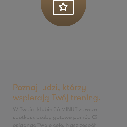
ul. Łódzka 27
95-050 Konstantynów Łódzki
Zapisz mnie
36 MINUT Kościan
Os. Literatów 2/U1-U2
64-000 Kościan
Zapisz mnie
36 MINUT Koziegłowy
ul. Poznańska 54
62-028 Koziegłowy
Poznaj ludzi, którzy
Zapisz mnie
wspierają Twój trening.
36 MINUT Krotoszyn
W Twoim klubie 36 MINUT zawsze
ul. Słodowa 13
spotkasz osoby gotowe pomóc Ci
63-700 Krotoszyn
osiągnąć Twoje cele. Nasz zespół
Zapisz mnie