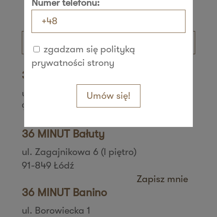
Numer telefonu:
zgadzam się polityką
prywatności strony
36 MINUT Aleksandrów
ul. Daszyńskiego 42
Umów się!
95-070 Aleksandrów Łódzki
Zapisz mnie
36 MINUT Bałuty
ul. Zagajnikowa 6 (I piętro)
91-849 Łódź
Zapisz mnie
36 MINUT Banino
ul. Borowiecka 1