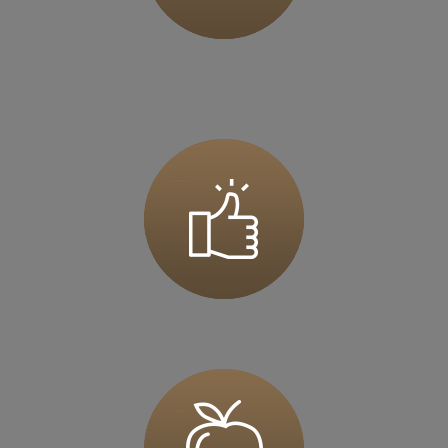
Zapisz mnie
36 MINUT Jarocin
ul. Szubianki 19
63-200 Jarocin
Zapisz mnie
36 MINUT Jaworzno
ul. Katowicka 47
43-603 Jaworzno
Zapisz mnie
36 MINUT Kalisz
ul. Górnośląska 71
62-800 Kalisz
Zapisz mnie
36 MINUT Kamionki
ul. Poznańska 117