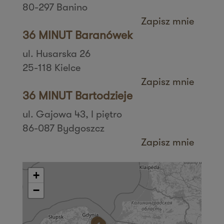
80-297 Banino
Zapisz mnie
36 MINUT Baranówek
ul. Husarska 26
25-118 Kielce
Zapisz mnie
36 MINUT Bartodzieje
ul. Gajowa 43, I piętro
86-087 Bydgoszcz
Zapisz mnie
36 MINUT Białystok
ul. Zbigniewa Religi 4/6
+
15-797 Białystok
−
Zapisz mnie
36 MINUT Bielany