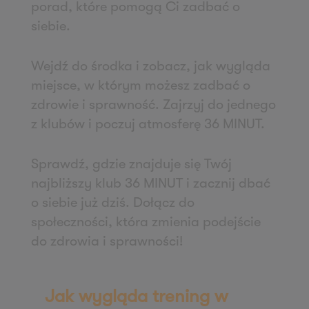
porad, które pomogą Ci zadbać o
Zapisz mnie
siebie.
36 MINUT Wałbrzych
ul. Długa 5
Wejdź do środka i zobacz, jak wygląda
58-309 Wałbrzych
miejsce, w którym możesz zadbać o
Zapisz mnie
zdrowie i sprawność. Zajrzyj do jednego
36 MINUT Wejherowo
z klubów i poczuj atmosferę 36 MINUT.
ul. Gryfa Pomorskiego 79
84-200 Wejherowo
Sprawdź, gdzie znajduje się Twój
Zapisz mnie
najbliższy klub 36 MINUT i zacznij dbać
36 MINUT WestPoint
o siebie już dziś. Dołącz do
społeczności, która zmienia podejście
ul. Wichrowa 1a
do zdrowia i sprawności!
60-114 Poznań
Zapisz mnie
36 MINUT Winogrady
Jak wygląda trening w
ul. Naramowicka 47