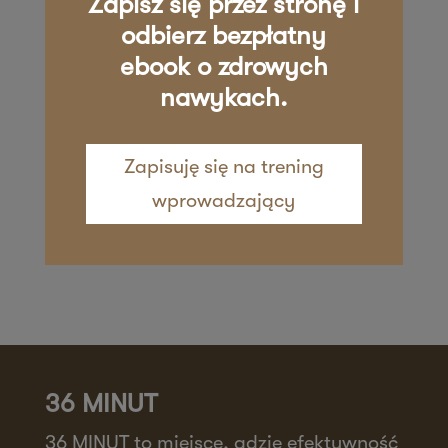
Zapisz się przez stronę i
Zapisz mnie
36 MINUT Żywiec
odbierz bezpłatny
ebook o zdrowych
ul. Kościuszki 29
nawykach.
34-200 Żywiec
Zapisz mnie
Zapisuję się na trening
wprowadzający
36 MINUT
36 MINUT to miejsce, gdzie efektywność