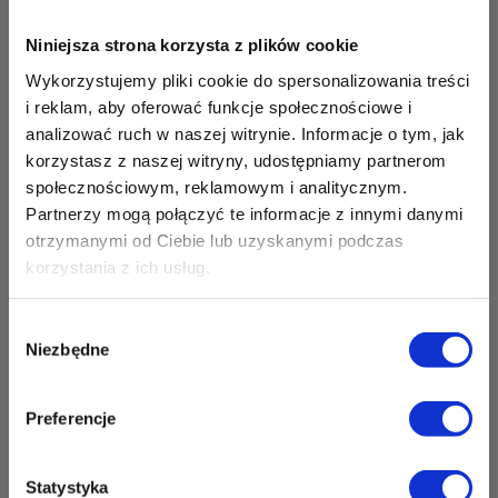
Zapisz mnie
36 MINUT Opole
Niniejsza strona korzysta z plików cookie
Wykorzystujemy pliki cookie do spersonalizowania treści
ul. Grota Roweckiego 2
i reklam, aby oferować funkcje społecznościowe i
45-267 Opole
analizować ruch w naszej witrynie. Informacje o tym, jak
Zapisz mnie
korzystasz z naszej witryny, udostępniamy partnerom
36 MINUT Orunia Górna
społecznościowym, reklamowym i analitycznym.
Partnerzy mogą połączyć te informacje z innymi danymi
ul. Srebrna 2
otrzymanymi od Ciebie lub uzyskanymi podczas
80-180 Gdańsk
korzystania z ich usług.
Zapisz mnie
36 MINUT Ostrów Wielkopolski
Wybór
Niezbędne
ul. Głogowska 9
zgody
63-400 Ostrów Wielkopolski
Zapisz mnie
Preferencje
36 MINUT Perła Nowiny
Gminny Ośrodek Kultury Perła
Statystyka