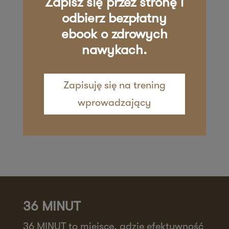
Zapisz się przez stronę i
Zapisz mnie
36 MINUT Żywiec
odbierz bezpłatny
ebook o zdrowych
ul. Kościuszki 29
nawykach.
34-200 Żywiec
Zapisz mnie
Zapisuję się na trening
wprowadzający
36 MINUT
36 MINUT to miejsce, gdzie efektywność