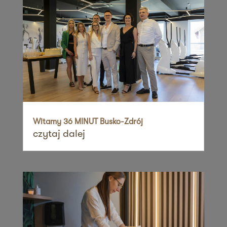
Zapisz mnie
36 MINUT Rumia
ul. Gdańska 34
84-230 Rumia
Zapisz mnie
36 MINUT Sadyba
ul. Zawodzie 26
02-981 Warszawa
Witamy 36 MINUT Busko-Zdrój
czytaj dalej
Zapisz mnie
36 MINUT Siekierki
ul. Cicha 2
62-025 Siekierki Wielkie
Zapisz mnie
36 MINUT Siemianowice