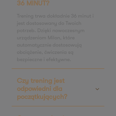
36 MINUT?
61-622 Poznań
Zapisz mnie
Trening trwa dokładnie 36 minut i
36 MINUT Włoszakowice
jest dostosowany do Twoich
potrzeb. Dzięki nowoczesnym
ul. Powstańców Wielkopolskich 1A
urządzeniom Milon, które
64-140 Włoszakowice
automatycznie dostosowują
Zapisz mnie
obciążenie, ćwiczenia są
36 MINUT Września
bezpieczne i efektywne.
ul. Daszyńskiego 2b/49
62-300 Września
Zapisz mnie
Czy trening jest
36 MINUT Wyżyny
odpowiedni dla
ul. Magnuszewska 3 lok. 5
początkujących?
85-861 Bydgoszcz
Zapisz mnie
36 MINUT Zaodrze