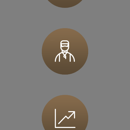
36 MINUT Górecka
ul. Górecka 108
61-483 Poznań
Zapisz mnie
36 MINUT Gostyń
ul. Ogrodowa 9
63-800 Gostyń
Zapisz mnie
36 MINUT Iława
ul. Wiejska 1
14-200 Iława
Zapisz mnie
36 MINUT Inowrocław
ul. Marulewska 7
88-100 Inowrocław