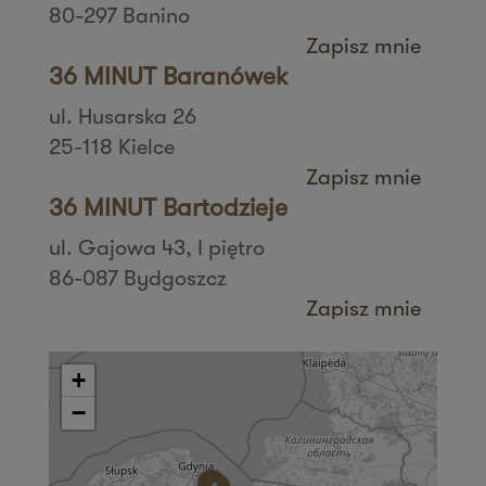
80-297 Banino
Zapisz mnie
36 MINUT Baranówek
ul. Husarska 26
25-118 Kielce
Zapisz mnie
36 MINUT Bartodzieje
ul. Gajowa 43, I piętro
86-087 Bydgoszcz
Zapisz mnie
36 MINUT Białystok
ul. Zbigniewa Religi 4/6
+
15-797 Białystok
−
Zapisz mnie
36 MINUT Bielany