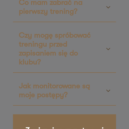
Co mam zabrać na
ul. Niemodlińska 21
pierwszy trening?
45-701 Opole
Zapisz mnie
36 MINUT Zielona Góra
Czy mogę spróbować
treningu przed
ul. Rzeźniczaka 3A
zapisaniem się do
65-119 Zielona Góra
Zapisz mnie
klubu?
36 MINUT Żnin
Plac Zamkowy 3
Jak monitorowane są
88-400 Żnin
moje postępy?
Zapisz mnie
36 MINUT Żory
ul. Wolontariuszy 17/u6
44-244 Żory