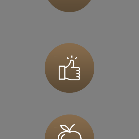
Zapisz mnie
36 MINUT Jarocin
ul. Szubianki 19
63-200 Jarocin
Zapisz mnie
36 MINUT Jaworzno
ul. Katowicka 47
43-603 Jaworzno
Zapisz mnie
36 MINUT Kalisz
ul. Górnośląska 71
62-800 Kalisz
Zapisz mnie
36 MINUT Kamionki
ul. Poznańska 117