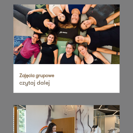
60-461 Poznań
Zapisz mnie
36 MINUT Suchanino
ul. Zygmunta Noskowskiego 17b,
Osiedle Suchanino
80-170 Gdańsk
Zapisz mnie
36 MINUT Suchy Las
ul. Obornicka 104
Zajęcia grupowe
czytaj dalej
62-002 Suchy Las
Zapisz mnie
36 MINUT Świdnica
ul. Armii Krajowej 9,
58-100 Świdnica
Zapisz mnie