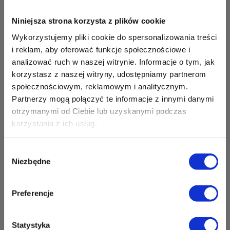
Zapisz mnie
36 MINUT Opole
Niniejsza strona korzysta z plików cookie
Wykorzystujemy pliki cookie do spersonalizowania treści
ul. Grota Roweckiego 2
i reklam, aby oferować funkcje społecznościowe i
45-267 Opole
analizować ruch w naszej witrynie. Informacje o tym, jak
Zapisz mnie
korzystasz z naszej witryny, udostępniamy partnerom
36 MINUT Orunia Górna
społecznościowym, reklamowym i analitycznym.
Partnerzy mogą połączyć te informacje z innymi danymi
ul. Srebrna 2
otrzymanymi od Ciebie lub uzyskanymi podczas
80-180 Gdańsk
korzystania z ich usług.
Zapisz mnie
36 MINUT Ostrów Wielkopolski
Wybór
Niezbędne
ul. Głogowska 9
zgody
63-400 Ostrów Wielkopolski
Zapisz mnie
Preferencje
36 MINUT Perła Nowiny
Gminny Ośrodek Kultury Perła
Statystyka