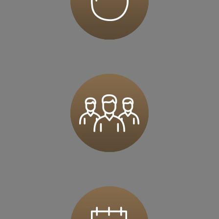
62-023 Kamionki
Zapisz mnie
36 MINUT Karczówka
Karczówkowska 45 / I piętro
25-713 Kielce
Zapisz mnie
36 MINUT Kartuzy
ul. Krasickiego 2a
83-300 Kartuzy
Zapisz mnie
36 MINUT Komorniki
ul. Pasieki 5
62-052 Komorniki
Zapisz mnie
36 MINUT Konstantynów