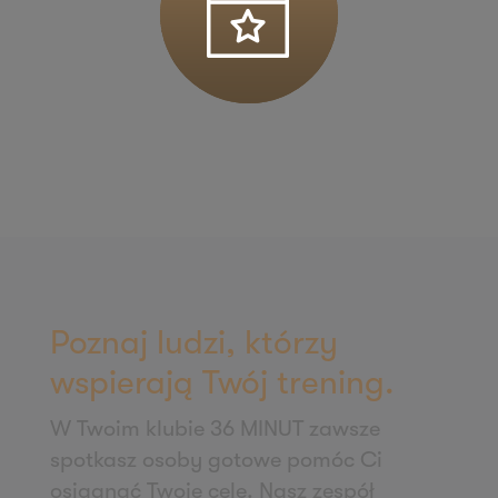
ul. Łódzka 27
95-050 Konstantynów Łódzki
Zapisz mnie
36 MINUT Kościan
Os. Literatów 2/U1-U2
64-000 Kościan
Zapisz mnie
36 MINUT Koziegłowy
ul. Poznańska 54
62-028 Koziegłowy
Poznaj ludzi, którzy
Zapisz mnie
wspierają Twój trening.
36 MINUT Krotoszyn
W Twoim klubie 36 MINUT zawsze
ul. Słodowa 13
spotkasz osoby gotowe pomóc Ci
63-700 Krotoszyn
osiągnąć Twoje cele. Nasz zespół
Zapisz mnie