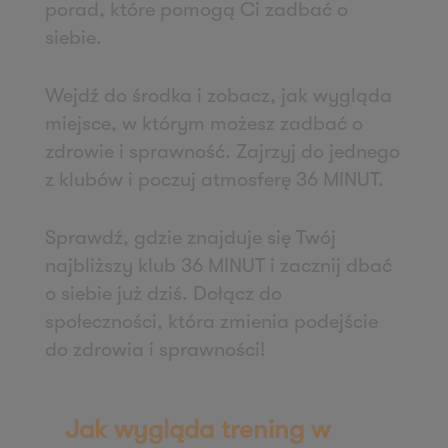
porad, które pomogą Ci zadbać o
Zapisz mnie
siebie.
36 MINUT Wałbrzych
ul. Długa 5
Wejdź do środka i zobacz, jak wygląda
58-309 Wałbrzych
miejsce, w którym możesz zadbać o
Zapisz mnie
zdrowie i sprawność. Zajrzyj do jednego
36 MINUT Wejherowo
z klubów i poczuj atmosferę 36 MINUT.
ul. Gryfa Pomorskiego 79
84-200 Wejherowo
Sprawdź, gdzie znajduje się Twój
Zapisz mnie
najbliższy klub 36 MINUT i zacznij dbać
36 MINUT WestPoint
o siebie już dziś. Dołącz do
społeczności, która zmienia podejście
ul. Wichrowa 1a
do zdrowia i sprawności!
60-114 Poznań
Zapisz mnie
36 MINUT Winogrady
Jak wygląda trening w
ul. Naramowicka 47