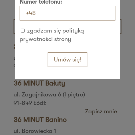
Numer telefonu:
zgadzam się polityką
prywatności strony
36 MINUT Aleksandrów
ul. Daszyńskiego 42
Umów się!
95-070 Aleksandrów Łódzki
Zapisz mnie
36 MINUT Bałuty
ul. Zagajnikowa 6 (I piętro)
91-849 Łódź
Zapisz mnie
36 MINUT Banino
ul. Borowiecka 1