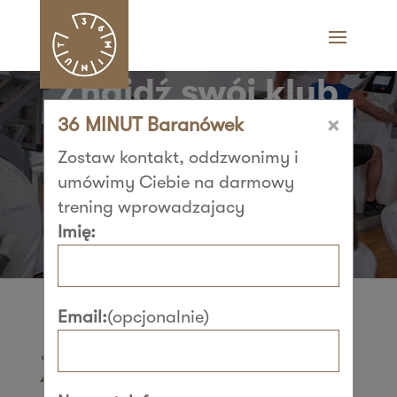
Znajdź swój klub
×
36 MINUT Baranówek
36 MINUT i zacznij
Zostaw kontakt, oddzwonimy i
trenować​
umówimy Ciebie na darmowy
trening wprowadzajacy
Imię:
Email:
(opcjonalnie)
Znajdź swój klub