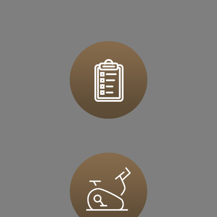
ul. Rzeszowska 76
39 - 200 Dębica
Zapisz mnie
36 MINUT Dzierżoniów
ul. Ks.Dzierżonia 51
58-200 Dzierżoniów
Zapisz mnie
36 MINUT Europejskie
ul. Myśliborska 37
66-400 Gorzów Wlkp
Zapisz mnie
36 MINUT Gliwice
Al. Jana Nowaka-Jeziorańskiego 5D
44-100 Gliwice
Zapisz mnie