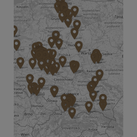
ul. Aspekt 79
01-904 Warszawa
Zapisz mnie
36 MINUT Bochnia
ul. Kazimierza Brodzińskiego 68
32-700 Bochnia
Zapisz mnie
36 MINUT Brodnica
ul. Długa 2
87-300 Brodnica
Zapisz mnie
36 MINUT Buk
ul. Dworcowa 63
64-320 Buk
Zapisz mnie