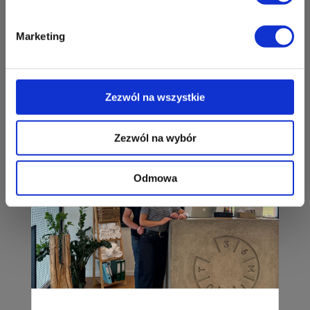
ul. Perłowa 1
26-052 Nowiny
Marketing
Zapisz mnie
36 MINUT Plaza
Trening wytrzymałościowo-siłowy
ul. Zagnańska 88/2
czytaj dalej
Zezwól na wszystkie
25-558 Kielce
Zapisz mnie
Zezwól na wybór
36 MINUT Pleszew
Odmowa
pl. Kościuszki 2
63-300 Pleszew
Zapisz mnie
36 MINUT Podlesie
ul. Armii Krajowej 391
40-748 Katowice
Zapisz mnie