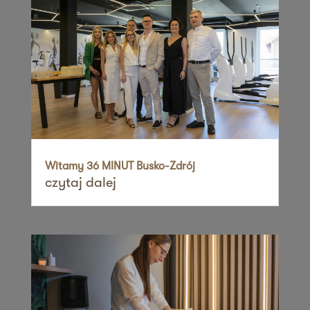
Zapisz mnie
36 MINUT Rumia
ul. Gdańska 34
84-230 Rumia
Zapisz mnie
36 MINUT Sadyba
ul. Zawodzie 26
02-981 Warszawa
Witamy 36 MINUT Busko-Zdrój
czytaj dalej
Zapisz mnie
36 MINUT Siekierki
ul. Cicha 2
62-025 Siekierki Wielkie
Zapisz mnie
36 MINUT Siemianowice