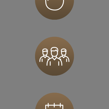
62-023 Kamionki
Zapisz mnie
36 MINUT Karczówka
Karczówkowska 45 / I piętro
25-713 Kielce
Zapisz mnie
36 MINUT Kartuzy
ul. Krasickiego 2a
83-300 Kartuzy
Zapisz mnie
36 MINUT Komorniki
ul. Pasieki 5
62-052 Komorniki
Zapisz mnie
36 MINUT Konstantynów