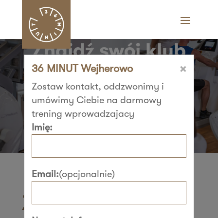
Znajdź swój klub
×
36 MINUT Wejherowo
36 MINUT i zacznij
Zostaw kontakt, oddzwonimy i
trenować​
umówimy Ciebie na darmowy
trening wprowadzajacy
Imię:
Email:
(opcjonalnie)
Znajdź swój klub