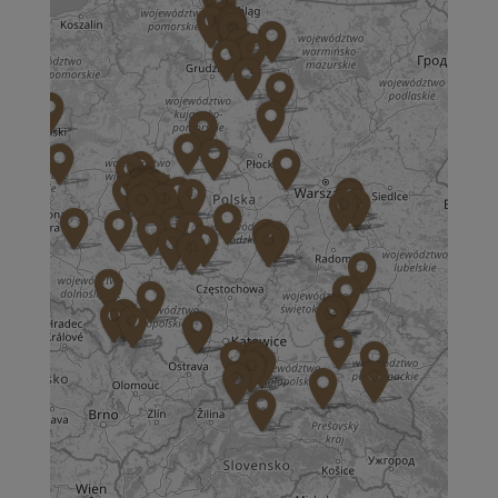
ul. Aspekt 79
01-904 Warszawa
Zapisz mnie
36 MINUT Bochnia
ul. Kazimierza Brodzińskiego 68
32-700 Bochnia
Zapisz mnie
36 MINUT Brodnica
ul. Długa 2
87-300 Brodnica
Zapisz mnie
36 MINUT Buk
ul. Dworcowa 63
64-320 Buk
Zapisz mnie