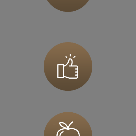
Zapisz mnie
36 MINUT Jarocin
ul. Szubianki 19
63-200 Jarocin
Zapisz mnie
36 MINUT Jaworzno
ul. Katowicka 47
43-603 Jaworzno
Zapisz mnie
36 MINUT Kalisz
ul. Górnośląska 71
62-800 Kalisz
Zapisz mnie
36 MINUT Kamionki
ul. Poznańska 117