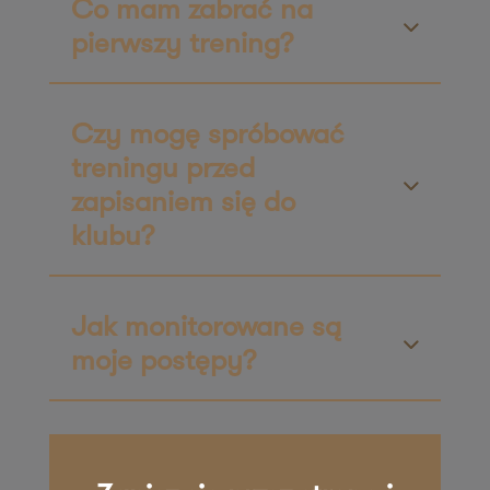
Co mam zabrać na
ul. Niemodlińska 21
pierwszy trening?
45-701 Opole
Zapisz mnie
36 MINUT Zielona Góra
Czy mogę spróbować
treningu przed
ul. Rzeźniczaka 3A
zapisaniem się do
65-119 Zielona Góra
Zapisz mnie
klubu?
36 MINUT Żnin
Plac Zamkowy 3
Jak monitorowane są
88-400 Żnin
moje postępy?
Zapisz mnie
36 MINUT Żory
ul. Wolontariuszy 17/u6
44-244 Żory