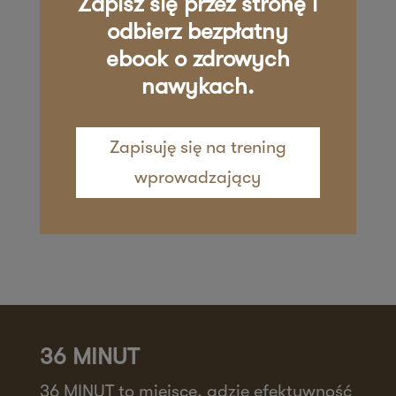
Zapisz się przez stronę i
Zapisz mnie
36 MINUT Żywiec
odbierz bezpłatny
ebook o zdrowych
ul. Kościuszki 29
nawykach.
34-200 Żywiec
Zapisz mnie
Zapisuję się na trening
wprowadzający
36 MINUT
36 MINUT to miejsce, gdzie efektywność