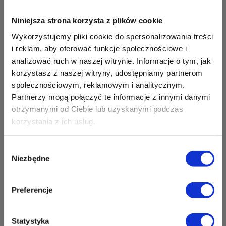
Zapisz mnie
36 MINUT Opole
Niniejsza strona korzysta z plików cookie
Wykorzystujemy pliki cookie do spersonalizowania treści
ul. Grota Roweckiego 2
i reklam, aby oferować funkcje społecznościowe i
45-267 Opole
analizować ruch w naszej witrynie. Informacje o tym, jak
Zapisz mnie
korzystasz z naszej witryny, udostępniamy partnerom
36 MINUT Orunia Górna
społecznościowym, reklamowym i analitycznym.
Partnerzy mogą połączyć te informacje z innymi danymi
ul. Srebrna 2
otrzymanymi od Ciebie lub uzyskanymi podczas
80-180 Gdańsk
korzystania z ich usług.
Zapisz mnie
36 MINUT Ostrów Wielkopolski
Wybór
Niezbędne
ul. Głogowska 9
zgody
63-400 Ostrów Wielkopolski
Zapisz mnie
Preferencje
36 MINUT Perła Nowiny
Gminny Ośrodek Kultury Perła
Statystyka