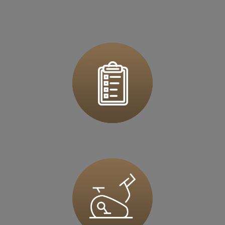
ul. Rzeszowska 76
39 - 200 Dębica
Zapisz mnie
36 MINUT Dzierżoniów
ul. Ks.Dzierżonia 51
58-200 Dzierżoniów
Zapisz mnie
36 MINUT Europejskie
ul. Myśliborska 37
66-400 Gorzów Wlkp
Zapisz mnie
36 MINUT Gliwice
Al. Jana Nowaka-Jeziorańskiego 5D
44-100 Gliwice
Zapisz mnie