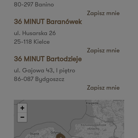
80-297 Banino
Zapisz mnie
36 MINUT Baranówek
ul. Husarska 26
25-118 Kielce
Zapisz mnie
36 MINUT Bartodzieje
ul. Gajowa 43, I piętro
86-087 Bydgoszcz
Zapisz mnie
36 MINUT Białystok
ul. Zbigniewa Religi 4/6
+
15-797 Białystok
−
Zapisz mnie
36 MINUT Bielany