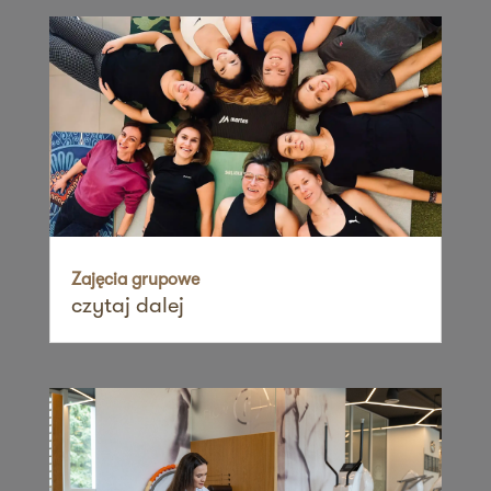
60-461 Poznań
Zapisz mnie
36 MINUT Suchanino
ul. Zygmunta Noskowskiego 17b,
Osiedle Suchanino
80-170 Gdańsk
Zapisz mnie
36 MINUT Suchy Las
ul. Obornicka 104
Zajęcia grupowe
czytaj dalej
62-002 Suchy Las
Zapisz mnie
36 MINUT Świdnica
ul. Armii Krajowej 9,
58-100 Świdnica
Zapisz mnie