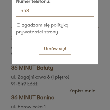
Numer telefonu:
zgadzam się polityką
prywatności strony
36 MINUT Aleksandrów
ul. Daszyńskiego 42
Umów się!
95-070 Aleksandrów Łódzki
Zapisz mnie
36 MINUT Bałuty
ul. Zagajnikowa 6 (I piętro)
91-849 Łódź
Zapisz mnie
36 MINUT Banino
ul. Borowiecka 1