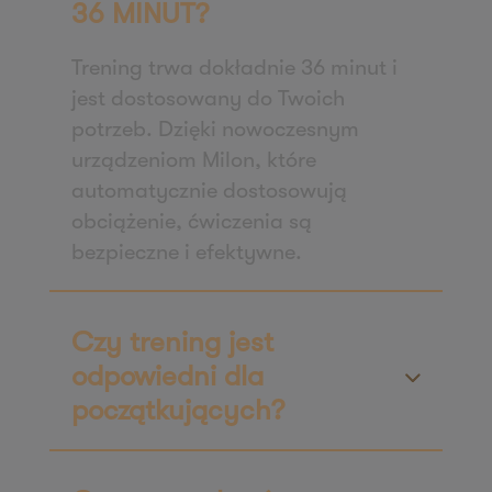
36 MINUT?
61-622 Poznań
Zapisz mnie
Trening trwa dokładnie 36 minut i
36 MINUT Włoszakowice
jest dostosowany do Twoich
potrzeb. Dzięki nowoczesnym
ul. Powstańców Wielkopolskich 1A
urządzeniom Milon, które
64-140 Włoszakowice
automatycznie dostosowują
Zapisz mnie
obciążenie, ćwiczenia są
36 MINUT Września
bezpieczne i efektywne.
ul. Daszyńskiego 2b/49
62-300 Września
Zapisz mnie
Czy trening jest
36 MINUT Wyżyny
odpowiedni dla
ul. Magnuszewska 3 lok. 5
początkujących?
85-861 Bydgoszcz
Zapisz mnie
36 MINUT Zaodrze