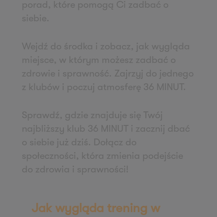
porad, które pomogą Ci zadbać o
Zapisz mnie
siebie.
36 MINUT Wałbrzych
ul. Długa 5
Wejdź do środka i zobacz, jak wygląda
58-309 Wałbrzych
miejsce, w którym możesz zadbać o
Zapisz mnie
zdrowie i sprawność. Zajrzyj do jednego
36 MINUT Wejherowo
z klubów i poczuj atmosferę 36 MINUT.
ul. Gryfa Pomorskiego 79
84-200 Wejherowo
Sprawdź, gdzie znajduje się Twój
Zapisz mnie
najbliższy klub 36 MINUT i zacznij dbać
36 MINUT WestPoint
o siebie już dziś. Dołącz do
społeczności, która zmienia podejście
ul. Wichrowa 1a
do zdrowia i sprawności!
60-114 Poznań
Zapisz mnie
36 MINUT Winogrady
Jak wygląda trening w
ul. Naramowicka 47