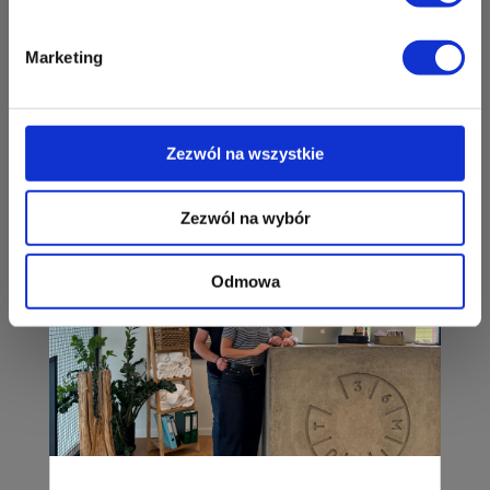
ul. Perłowa 1
26-052 Nowiny
Marketing
Zapisz mnie
36 MINUT Plaza
Trening wytrzymałościowo-siłowy
ul. Zagnańska 88/2
czytaj dalej
Zezwól na wszystkie
25-558 Kielce
Zapisz mnie
Zezwól na wybór
36 MINUT Pleszew
Odmowa
pl. Kościuszki 2
63-300 Pleszew
Zapisz mnie
36 MINUT Podlesie
ul. Armii Krajowej 391
40-748 Katowice
Zapisz mnie