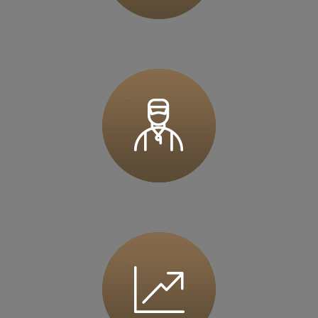
36 MINUT Górecka
ul. Górecka 108
61-483 Poznań
Zapisz mnie
36 MINUT Gostyń
ul. Ogrodowa 9
63-800 Gostyń
Zapisz mnie
36 MINUT Iława
ul. Wiejska 1
14-200 Iława
Zapisz mnie
36 MINUT Inowrocław
ul. Marulewska 7
88-100 Inowrocław