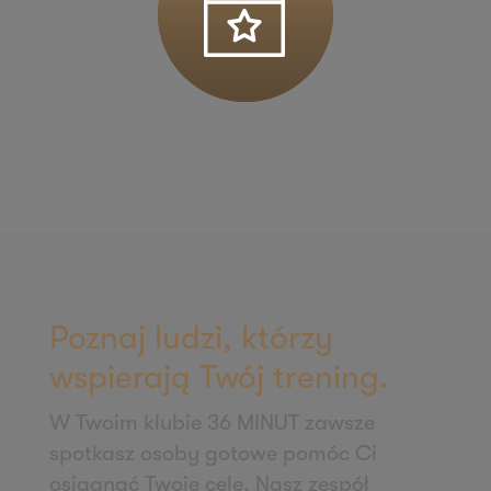
ul. Łódzka 27
95-050 Konstantynów Łódzki
Zapisz mnie
36 MINUT Kościan
Os. Literatów 2/U1-U2
64-000 Kościan
Zapisz mnie
36 MINUT Koziegłowy
ul. Poznańska 54
62-028 Koziegłowy
Poznaj ludzi, którzy
Zapisz mnie
wspierają Twój trening.
36 MINUT Krotoszyn
W Twoim klubie 36 MINUT zawsze
ul. Słodowa 13
spotkasz osoby gotowe pomóc Ci
63-700 Krotoszyn
osiągnąć Twoje cele. Nasz zespół
Zapisz mnie