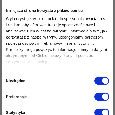
Zapisz mnie
36 MINUT Opole
Niniejsza strona korzysta z plików cookie
Wykorzystujemy pliki cookie do spersonalizowania treści
ul. Grota Roweckiego 2
i reklam, aby oferować funkcje społecznościowe i
45-267 Opole
analizować ruch w naszej witrynie. Informacje o tym, jak
Zapisz mnie
korzystasz z naszej witryny, udostępniamy partnerom
36 MINUT Orunia Górna
społecznościowym, reklamowym i analitycznym.
Partnerzy mogą połączyć te informacje z innymi danymi
ul. Srebrna 2
otrzymanymi od Ciebie lub uzyskanymi podczas
80-180 Gdańsk
korzystania z ich usług.
Zapisz mnie
36 MINUT Ostrów Wielkopolski
Wybór
Niezbędne
ul. Głogowska 9
zgody
63-400 Ostrów Wielkopolski
Zapisz mnie
Preferencje
36 MINUT Perła Nowiny
Gminny Ośrodek Kultury Perła
Statystyka