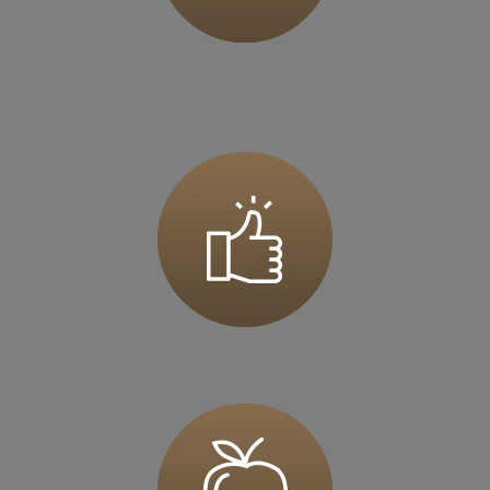
Zapisz mnie
36 MINUT Jarocin
ul. Szubianki 19
63-200 Jarocin
Zapisz mnie
36 MINUT Jaworzno
ul. Katowicka 47
43-603 Jaworzno
Zapisz mnie
36 MINUT Kalisz
ul. Górnośląska 71
62-800 Kalisz
Zapisz mnie
36 MINUT Kamionki
ul. Poznańska 117