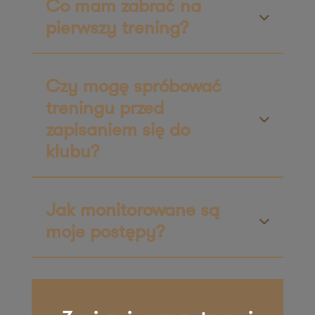
Co mam zabrać na
ul. Niemodlińska 21
pierwszy trening?
45-701 Opole
Zapisz mnie
36 MINUT Zielona Góra
Czy mogę spróbować
treningu przed
ul. Rzeźniczaka 3A
zapisaniem się do
65-119 Zielona Góra
Zapisz mnie
klubu?
36 MINUT Żnin
Plac Zamkowy 3
Jak monitorowane są
88-400 Żnin
moje postępy?
Zapisz mnie
36 MINUT Żory
ul. Wolontariuszy 17/u6
44-244 Żory