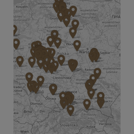
ul. Aspekt 79
01-904 Warszawa
Zapisz mnie
36 MINUT Bochnia
ul. Kazimierza Brodzińskiego 68
32-700 Bochnia
Zapisz mnie
36 MINUT Brodnica
ul. Długa 2
87-300 Brodnica
Zapisz mnie
36 MINUT Buk
ul. Dworcowa 63
64-320 Buk
Zapisz mnie