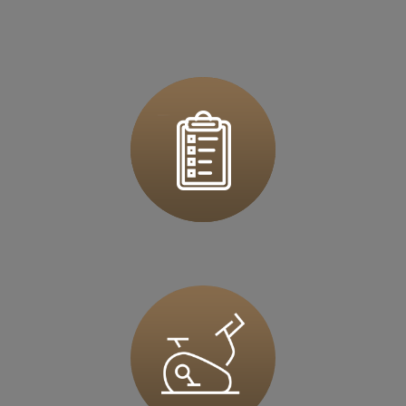
ul. Rzeszowska 76
39 - 200 Dębica
Zapisz mnie
36 MINUT Dzierżoniów
ul. Ks.Dzierżonia 51
58-200 Dzierżoniów
Zapisz mnie
36 MINUT Europejskie
ul. Myśliborska 37
66-400 Gorzów Wlkp
Zapisz mnie
36 MINUT Gliwice
Al. Jana Nowaka-Jeziorańskiego 5D
44-100 Gliwice
Zapisz mnie