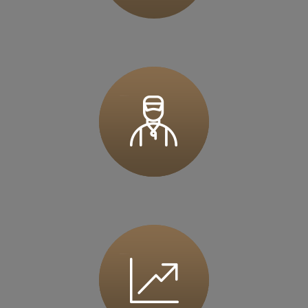
36 MINUT Górecka
ul. Górecka 108
61-483 Poznań
Zapisz mnie
36 MINUT Gostyń
ul. Ogrodowa 9
63-800 Gostyń
Zapisz mnie
36 MINUT Iława
ul. Wiejska 1
14-200 Iława
Zapisz mnie
36 MINUT Inowrocław
ul. Marulewska 7
88-100 Inowrocław