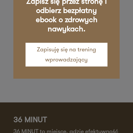
Zapisz się przez stronę i
Zapisz mnie
36 MINUT Żywiec
odbierz bezpłatny
ebook o zdrowych
ul. Kościuszki 29
nawykach.
34-200 Żywiec
Zapisz mnie
Zapisuję się na trening
wprowadzający
36 MINUT
36 MINUT to miejsce, gdzie efektywność