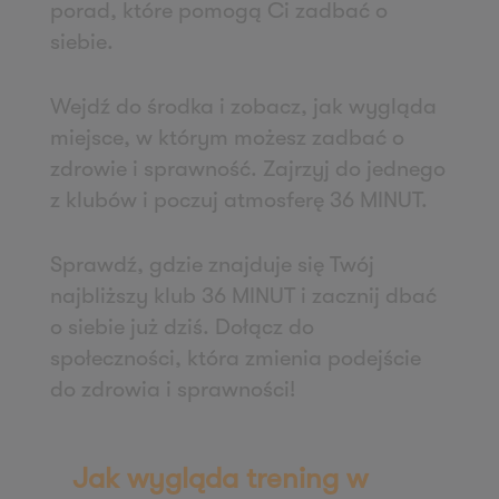
porad, które pomogą Ci zadbać o
Zapisz mnie
siebie.
36 MINUT Wałbrzych
ul. Długa 5
Wejdź do środka i zobacz, jak wygląda
58-309 Wałbrzych
miejsce, w którym możesz zadbać o
Zapisz mnie
zdrowie i sprawność. Zajrzyj do jednego
36 MINUT Wejherowo
z klubów i poczuj atmosferę 36 MINUT.
ul. Gryfa Pomorskiego 79
84-200 Wejherowo
Sprawdź, gdzie znajduje się Twój
Zapisz mnie
najbliższy klub 36 MINUT i zacznij dbać
36 MINUT WestPoint
o siebie już dziś. Dołącz do
społeczności, która zmienia podejście
ul. Wichrowa 1a
do zdrowia i sprawności!
60-114 Poznań
Zapisz mnie
36 MINUT Winogrady
Jak wygląda trening w
ul. Naramowicka 47