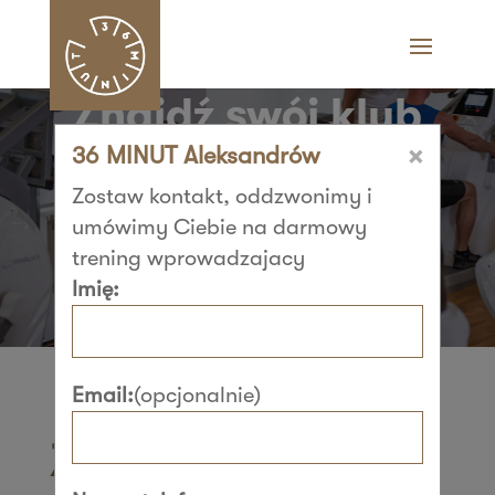
Znajdź swój klub
×
36 MINUT Aleksandrów
36 MINUT i zacznij
Zostaw kontakt, oddzwonimy i
trenować​
umówimy Ciebie na darmowy
trening wprowadzajacy
Imię:
Email:
(opcjonalnie)
Znajdź swój klub