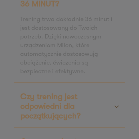
36 MINUT?
61-622 Poznań
Zapisz mnie
Trening trwa dokładnie 36 minut i
36 MINUT Włoszakowice
jest dostosowany do Twoich
potrzeb. Dzięki nowoczesnym
ul. Powstańców Wielkopolskich 1A
urządzeniom Milon, które
64-140 Włoszakowice
automatycznie dostosowują
Zapisz mnie
obciążenie, ćwiczenia są
36 MINUT Września
bezpieczne i efektywne.
ul. Daszyńskiego 2b/49
62-300 Września
Zapisz mnie
Czy trening jest
36 MINUT Wyżyny
odpowiedni dla
ul. Magnuszewska 3 lok. 5
początkujących?
85-861 Bydgoszcz
Zapisz mnie
36 MINUT Zaodrze