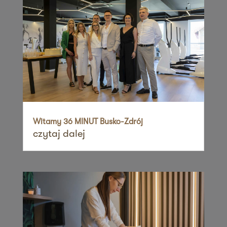
Zapisz mnie
36 MINUT Rumia
ul. Gdańska 34
84-230 Rumia
Zapisz mnie
36 MINUT Sadyba
ul. Zawodzie 26
02-981 Warszawa
Witamy 36 MINUT Busko-Zdrój
czytaj dalej
Zapisz mnie
36 MINUT Siekierki
ul. Cicha 2
62-025 Siekierki Wielkie
Zapisz mnie
36 MINUT Siemianowice