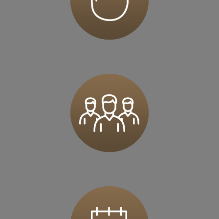
62-023 Kamionki
Zapisz mnie
36 MINUT Karczówka
Karczówkowska 45 / I piętro
25-713 Kielce
Zapisz mnie
36 MINUT Kartuzy
ul. Krasickiego 2a
83-300 Kartuzy
Zapisz mnie
36 MINUT Komorniki
ul. Pasieki 5
62-052 Komorniki
Zapisz mnie
36 MINUT Konstantynów