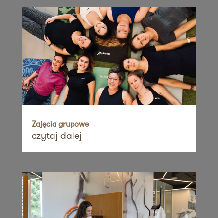
60-461 Poznań
Zapisz mnie
36 MINUT Suchanino
ul. Zygmunta Noskowskiego 17b,
Osiedle Suchanino
80-170 Gdańsk
Zapisz mnie
36 MINUT Suchy Las
ul. Obornicka 104
Zajęcia grupowe
czytaj dalej
62-002 Suchy Las
Zapisz mnie
36 MINUT Świdnica
ul. Armii Krajowej 9,
58-100 Świdnica
Zapisz mnie