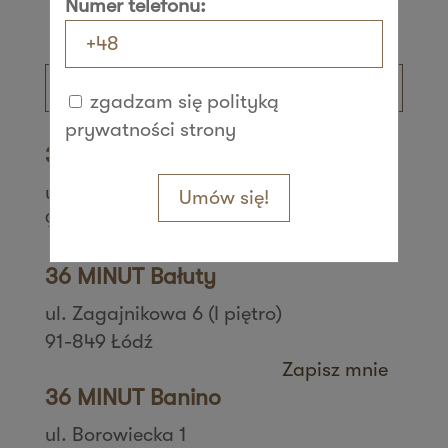
Numer telefonu:
zgadzam się polityką
prywatności strony
36 MINUT Aleksandrów
ul. Daszyńskiego 42
Umów się!
95-070 Aleksandrów Łódzki
Zapisz mnie
36 MINUT Bałuty
ul. Zagajnikowa 6 (I piętro)
91-849 Łódź
Zapisz mnie
36 MINUT Banino
ul. Borowiecka 1