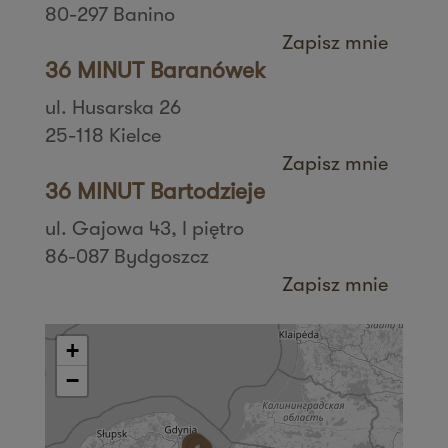
80-297 Banino
Zapisz mnie
36 MINUT Baranówek
ul. Husarska 26
25-118 Kielce
Zapisz mnie
36 MINUT Bartodzieje
ul. Gajowa 43, I piętro
86-087 Bydgoszcz
Zapisz mnie
36 MINUT Białystok
ul. Zbigniewa Religi 4/6
+
15-797 Białystok
−
Zapisz mnie
36 MINUT Bielany