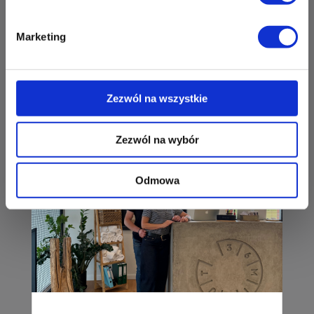
ul. Perłowa 1
26-052 Nowiny
Marketing
Zapisz mnie
36 MINUT Plaza
Trening wytrzymałościowo-siłowy
ul. Zagnańska 88/2
czytaj dalej
Zezwól na wszystkie
25-558 Kielce
Zapisz mnie
Zezwól na wybór
36 MINUT Pleszew
Odmowa
pl. Kościuszki 2
63-300 Pleszew
Zapisz mnie
36 MINUT Podlesie
ul. Armii Krajowej 391
40-748 Katowice
Zapisz mnie