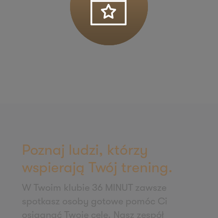
ul. Łódzka 27
95-050 Konstantynów Łódzki
Zapisz mnie
36 MINUT Kościan
Os. Literatów 2/U1-U2
64-000 Kościan
Zapisz mnie
36 MINUT Koziegłowy
ul. Poznańska 54
62-028 Koziegłowy
Poznaj ludzi, którzy
Zapisz mnie
wspierają Twój trening.
36 MINUT Krotoszyn
W Twoim klubie 36 MINUT zawsze
ul. Słodowa 13
spotkasz osoby gotowe pomóc Ci
63-700 Krotoszyn
osiągnąć Twoje cele. Nasz zespół
Zapisz mnie