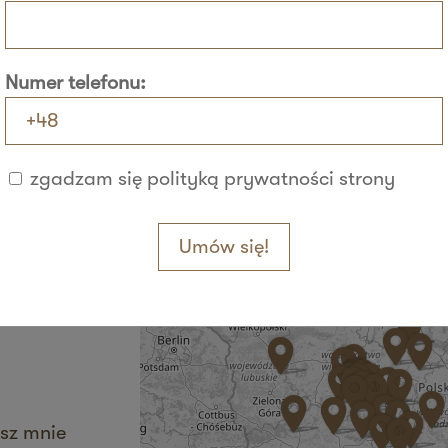
Numer telefonu:
+
−
zgadzam się polityką prywatności strony
sz mnie
Umów się!
sz mnie
sz mnie