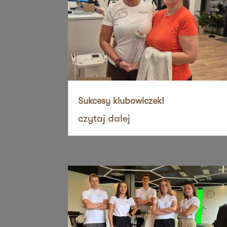
ul. Szubianki 19
63-200 Jarocin
Zapi
36 MINUT Jaworzno
ul. Katowicka 47
43-603 Jaworzno
Zapi
Sukcesy klubowiczek!
36 MINUT Kalisz
czytaj dalej
ul. Górnośląska 71
62-800 Kalisz
Zapi
36 MINUT Kamionki
ul. Poznańska 117
62-023 Kamionki
Zapi