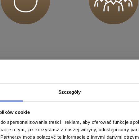
sz mnie
sz mnie
pierają Twój trening.
Szczegóły
otkasz osoby gotowe pomóc Ci osiągnąć Twoje cele
sz mnie
 się bezpiecznie i zmotywowana do działania.
 plików cookie
do spersonalizowania treści i reklam, aby oferować funkcje sp
ormacje o tym, jak korzystasz z naszej witryny, udostępniamy p
Partnerzy mogą połączyć te informacje z innymi danymi otrzym
sz mnie