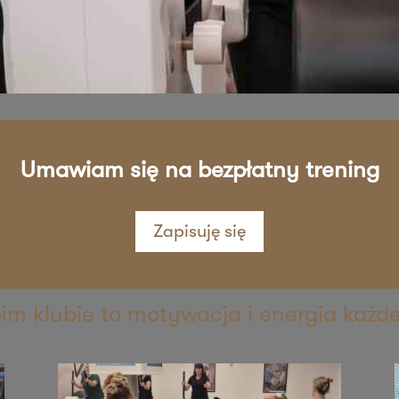
sz mnie
sz mnie
Umawiam się na bezpłatny trening
Zapisuję się
sz mnie
oim klubie to motywacja i energia każd
sz mnie