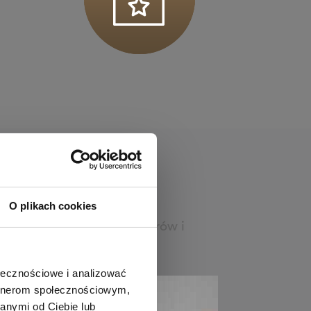
O plikach cookies
. Nasz zespół fizjotrenerów i
ołecznościowe i analizować
artnerom społecznościowym,
anymi od Ciebie lub