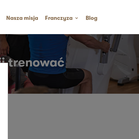
Nasza misja
Franczyza
Blog
j trenować​