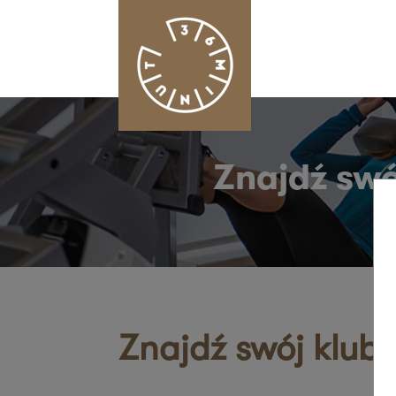
Znajdź swó
Znajdź swój klub