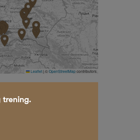
Leaflet
|
©
OpenStreetMap
contributors
 trening.