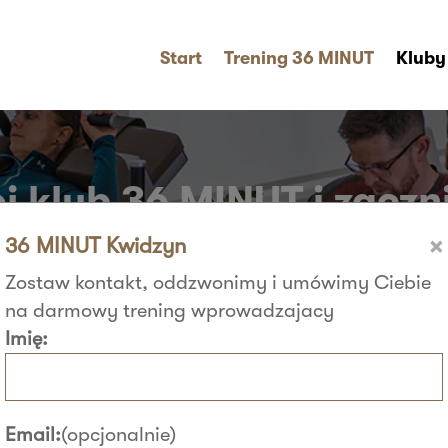
Start
Trening 36 MINUT
Kluby
j klub 36 MINUT i zaczni
×
36 MINUT Kwidzyn
Zostaw kontakt, oddzwonimy i umówimy Ciebie
na darmowy trening wprowadzajacy
Imię:
Email:
(opcjonalnie)