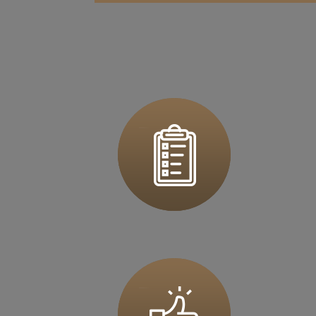
Zapi
36 MINUT Bochnia
ul. Kazimierza Brodzińskiego 68
32-700 Bochnia
Zapi
36 MINUT Brodnica
ul. Długa 2
87-300 Brodnica
Zapi
36 MINUT Buk
ul. Dworcowa 63
64-320 Buk
Zapi
36 MINUT Busko-Zdrój