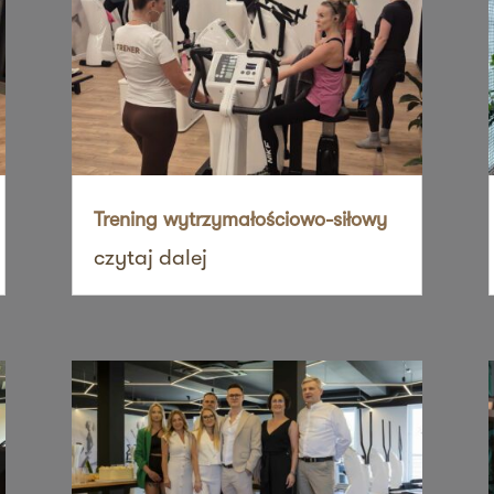
sz mnie
sz mnie
Trening wytrzymałościowo-siłowy
czytaj dalej
sz mnie
sz mnie