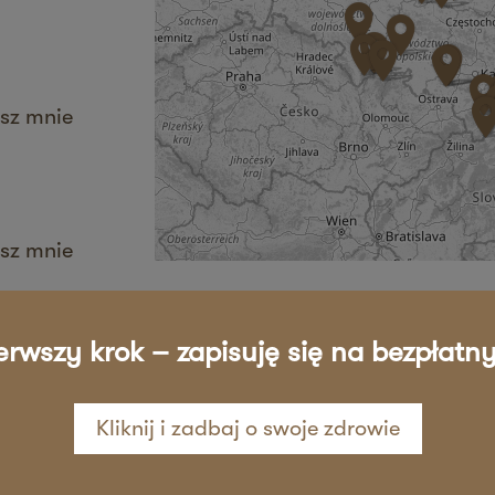
sz mnie
sz mnie
erwszy krok – zapisuję się na bezpłatny
sz mnie
Kliknij i zadbaj o swoje zdrowie