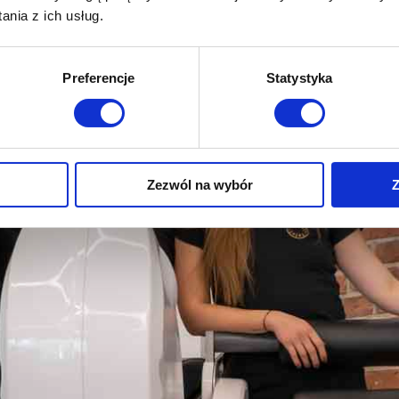
nia z ich usług.
Preferencje
Statystyka
sz mnie
Zezwól na wybór
Z
sz mnie
D
sz mnie