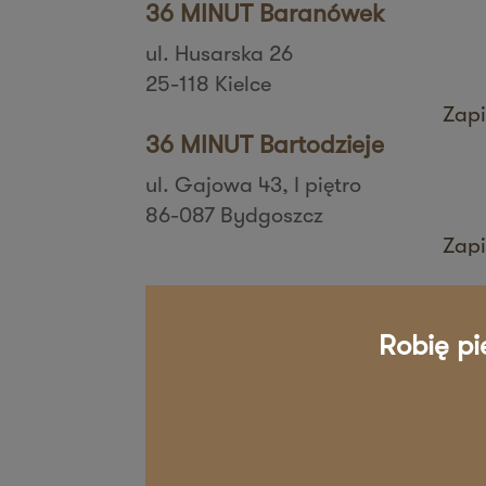
36 MINUT Baranówek
ul. Husarska 26
25-118 Kielce
Zapi
36 MINUT Bartodzieje
ul. Gajowa 43, I piętro
86-087 Bydgoszcz
Zapi
36 MINUT Białystok
ul. Zbigniewa Religi 4/6
Robię pi
15-797 Białystok
Zapi
36 MINUT Bielany
ul. Aspekt 79
01-904 Warszawa