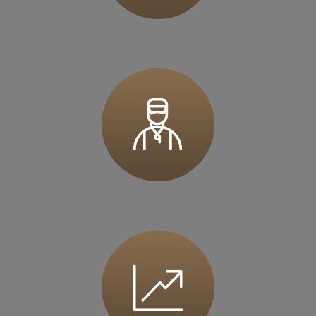
36 MINUT Górecka
ul. Górecka 108
61-483 Poznań
Zapisz mnie
36 MINUT Gostyń
ul. Ogrodowa 9
63-800 Gostyń
Zapisz mnie
36 MINUT Iława
ul. Wiejska 1
14-200 Iława
Zapisz mnie
36 MINUT Inowrocław
ul. Marulewska 7
88-100 Inowrocław