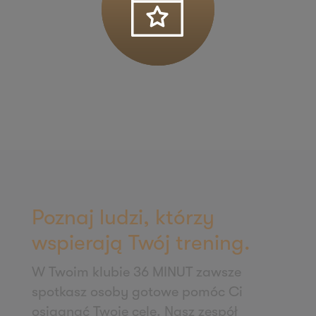
ul. Łódzka 27
95-050 Konstantynów Łódzki
Zapisz mnie
36 MINUT Kościan
Os. Literatów 2/U1-U2
64-000 Kościan
Zapisz mnie
36 MINUT Koziegłowy
ul. Poznańska 54
62-028 Koziegłowy
Poznaj ludzi, którzy
Zapisz mnie
wspierają Twój trening.
36 MINUT Krotoszyn
W Twoim klubie 36 MINUT zawsze
ul. Słodowa 13
spotkasz osoby gotowe pomóc Ci
63-700 Krotoszyn
osiągnąć Twoje cele. Nasz zespół
Zapisz mnie