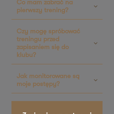
Co mam zabrać na
ul. Niemodlińska 21
pierwszy trening?
45-701 Opole
Zapisz mnie
36 MINUT Zielona Góra
Czy mogę spróbować
treningu przed
ul. Rzeźniczaka 3A
zapisaniem się do
65-119 Zielona Góra
Zapisz mnie
klubu?
36 MINUT Żnin
Plac Zamkowy 3
Jak monitorowane są
88-400 Żnin
moje postępy?
Zapisz mnie
36 MINUT Żory
ul. Wolontariuszy 17/u6
44-244 Żory