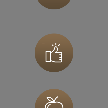
Zapisz mnie
36 MINUT Jarocin
ul. Szubianki 19
63-200 Jarocin
Zapisz mnie
36 MINUT Jaworzno
ul. Katowicka 47
43-603 Jaworzno
Zapisz mnie
36 MINUT Kalisz
ul. Górnośląska 71
62-800 Kalisz
Zapisz mnie
36 MINUT Kamionki
ul. Poznańska 117