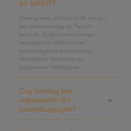
36 MINUT?
61-622 Poznań
Zapisz mnie
Trening trwa dokładnie 36 minut i
36 MINUT Włoszakowice
jest dostosowany do Twoich
potrzeb. Dzięki nowoczesnym
ul. Powstańców Wielkopolskich 1A
urządzeniom Milon, które
64-140 Włoszakowice
automatycznie dostosowują
Zapisz mnie
obciążenie, ćwiczenia są
36 MINUT Września
bezpieczne i efektywne.
ul. Daszyńskiego 2b/49
62-300 Września
Zapisz mnie
Czy trening jest
36 MINUT Wyżyny
odpowiedni dla
ul. Magnuszewska 3 lok. 5
początkujących?
85-861 Bydgoszcz
Zapisz mnie
36 MINUT Zaodrze