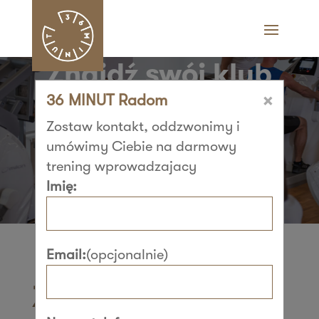
Znajdź swój klub
×
36 MINUT Radom
36 MINUT i zacznij
Zostaw kontakt, oddzwonimy i
trenować​
umówimy Ciebie na darmowy
trening wprowadzajacy
Imię:
Email:
(opcjonalnie)
Znajdź swój klub