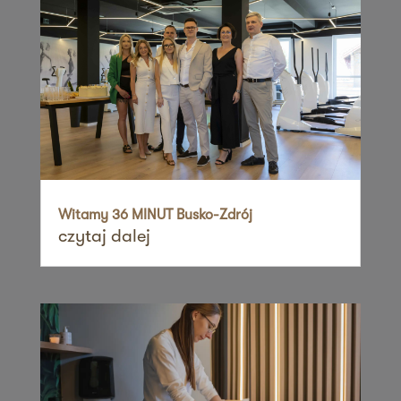
Zapisz mnie
36 MINUT Rumia
ul. Gdańska 34
84-230 Rumia
Zapisz mnie
36 MINUT Sadyba
ul. Zawodzie 26
02-981 Warszawa
Witamy 36 MINUT Busko-Zdrój
czytaj dalej
Zapisz mnie
36 MINUT Siekierki
ul. Cicha 2
62-025 Siekierki Wielkie
Zapisz mnie
36 MINUT Siemianowice