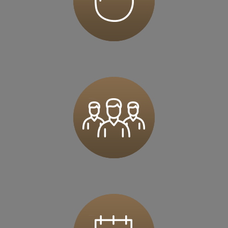
62-023 Kamionki
Zapisz mnie
36 MINUT Karczówka
Karczówkowska 45 / I piętro
25-713 Kielce
Zapisz mnie
36 MINUT Kartuzy
ul. Krasickiego 2a
83-300 Kartuzy
Zapisz mnie
36 MINUT Komorniki
ul. Pasieki 5
62-052 Komorniki
Zapisz mnie
36 MINUT Konstantynów