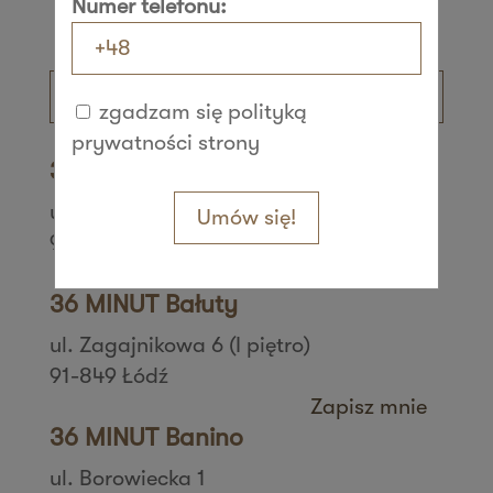
Numer telefonu:
zgadzam się polityką
prywatności strony
36 MINUT Aleksandrów
ul. Daszyńskiego 42
Umów się!
95-070 Aleksandrów Łódzki
Zapisz mnie
36 MINUT Bałuty
ul. Zagajnikowa 6 (I piętro)
91-849 Łódź
Zapisz mnie
36 MINUT Banino
ul. Borowiecka 1