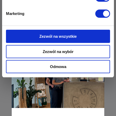
ul. Perłowa 1
26-052 Nowiny
Marketing
Zapisz mnie
36 MINUT Plaza
Trening wytrzymałościowo-siłowy
ul. Zagnańska 88/2
czytaj dalej
Zezwól na wszystkie
25-558 Kielce
Zapisz mnie
Zezwól na wybór
36 MINUT Pleszew
Odmowa
pl. Kościuszki 2
63-300 Pleszew
Zapisz mnie
36 MINUT Podlesie
ul. Armii Krajowej 391
40-748 Katowice
Zapisz mnie