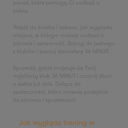
porad, które pomogą Ci zadbać o
Zapisz mnie
siebie.
36 MINUT Wałbrzych
ul. Długa 5
Wejdź do środka i zobacz, jak wygląda
58-309 Wałbrzych
miejsce, w którym możesz zadbać o
Zapisz mnie
zdrowie i sprawność. Zajrzyj do jednego
36 MINUT Wejherowo
z klubów i poczuj atmosferę 36 MINUT.
ul. Gryfa Pomorskiego 79
84-200 Wejherowo
Sprawdź, gdzie znajduje się Twój
Zapisz mnie
najbliższy klub 36 MINUT i zacznij dbać
36 MINUT WestPoint
o siebie już dziś. Dołącz do
społeczności, która zmienia podejście
ul. Wichrowa 1a
do zdrowia i sprawności!
60-114 Poznań
Zapisz mnie
36 MINUT Winogrady
Jak wygląda trening w
ul. Naramowicka 47