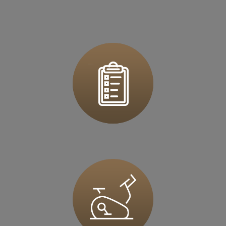
ul. Rzeszowska 76
39 - 200 Dębica
Zapisz mnie
36 MINUT Dzierżoniów
ul. Ks.Dzierżonia 51
58-200 Dzierżoniów
Zapisz mnie
36 MINUT Europejskie
ul. Myśliborska 37
66-400 Gorzów Wlkp
Zapisz mnie
36 MINUT Gliwice
Al. Jana Nowaka-Jeziorańskiego 5D
44-100 Gliwice
Zapisz mnie