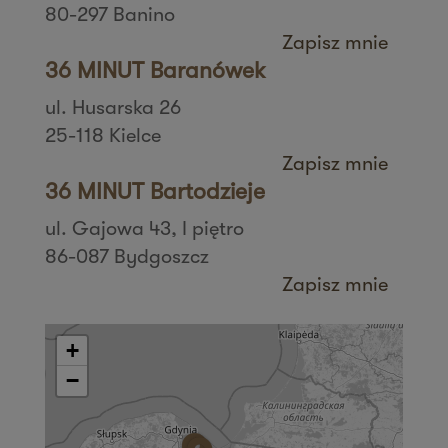
80-297 Banino
Zapisz mnie
36 MINUT Baranówek
ul. Husarska 26
25-118 Kielce
Zapisz mnie
36 MINUT Bartodzieje
ul. Gajowa 43, I piętro
86-087 Bydgoszcz
Zapisz mnie
36 MINUT Białystok
ul. Zbigniewa Religi 4/6
+
15-797 Białystok
−
Zapisz mnie
36 MINUT Bielany