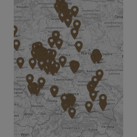
ul. Aspekt 79
01-904 Warszawa
Zapisz mnie
36 MINUT Bochnia
ul. Kazimierza Brodzińskiego 68
32-700 Bochnia
Zapisz mnie
36 MINUT Brodnica
ul. Długa 2
87-300 Brodnica
Zapisz mnie
36 MINUT Buk
ul. Dworcowa 63
64-320 Buk
Zapisz mnie