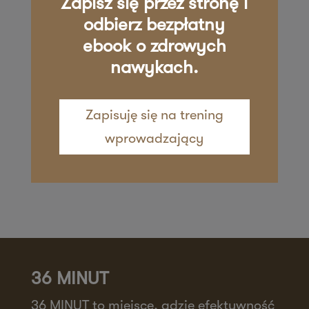
Zapisz się przez stronę i
Zapisz mnie
36 MINUT Żywiec
odbierz bezpłatny
ebook o zdrowych
ul. Kościuszki 29
nawykach.
34-200 Żywiec
Zapisz mnie
Zapisuję się na trening
wprowadzający
36 MINUT
36 MINUT to miejsce, gdzie efektywność