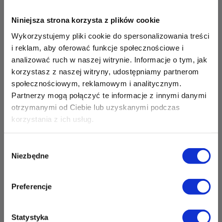
Zapisz mnie
36 MINUT Opole
Niniejsza strona korzysta z plików cookie
Wykorzystujemy pliki cookie do spersonalizowania treści
ul. Grota Roweckiego 2
i reklam, aby oferować funkcje społecznościowe i
45-267 Opole
analizować ruch w naszej witrynie. Informacje o tym, jak
Zapisz mnie
korzystasz z naszej witryny, udostępniamy partnerom
36 MINUT Orunia Górna
społecznościowym, reklamowym i analitycznym.
Partnerzy mogą połączyć te informacje z innymi danymi
ul. Srebrna 2
otrzymanymi od Ciebie lub uzyskanymi podczas
80-180 Gdańsk
korzystania z ich usług.
Zapisz mnie
36 MINUT Ostrów Wielkopolski
Wybór
Niezbędne
ul. Głogowska 9
zgody
63-400 Ostrów Wielkopolski
Zapisz mnie
Preferencje
36 MINUT Perła Nowiny
Gminny Ośrodek Kultury Perła
Statystyka