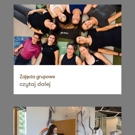
60-461 Poznań
Zapisz mnie
36 MINUT Suchanino
ul. Zygmunta Noskowskiego 17b,
Osiedle Suchanino
80-170 Gdańsk
Zapisz mnie
36 MINUT Suchy Las
ul. Obornicka 104
Zajęcia grupowe
czytaj dalej
62-002 Suchy Las
Zapisz mnie
36 MINUT Świdnica
ul. Armii Krajowej 9,
58-100 Świdnica
Zapisz mnie