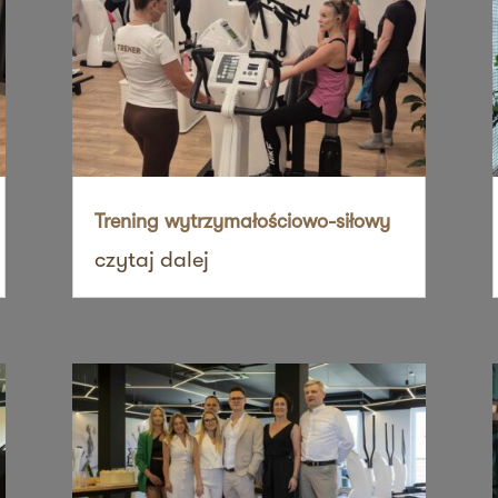
sz mnie
sz mnie
Trening wytrzymałościowo-siłowy
czytaj dalej
sz mnie
sz mnie