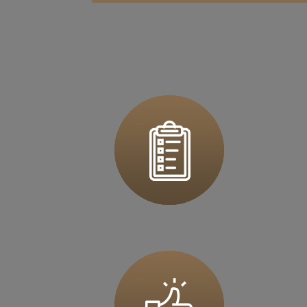
Zapi
36 MINUT Bochnia
ul. Kazimierza Brodzińskiego 68
32-700 Bochnia
Zapi
36 MINUT Brodnica
ul. Długa 2
87-300 Brodnica
Zapi
36 MINUT Buk
ul. Dworcowa 63
64-320 Buk
Zapi
36 MINUT Busko-Zdrój