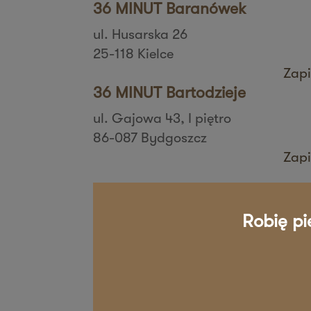
36 MINUT Baranówek
ul. Husarska 26
25-118 Kielce
Zapi
36 MINUT Bartodzieje
ul. Gajowa 43, I piętro
86-087 Bydgoszcz
Zapi
36 MINUT Białystok
ul. Zbigniewa Religi 4/6
Robię pi
15-797 Białystok
Zapi
36 MINUT Bielany
ul. Aspekt 79
01-904 Warszawa