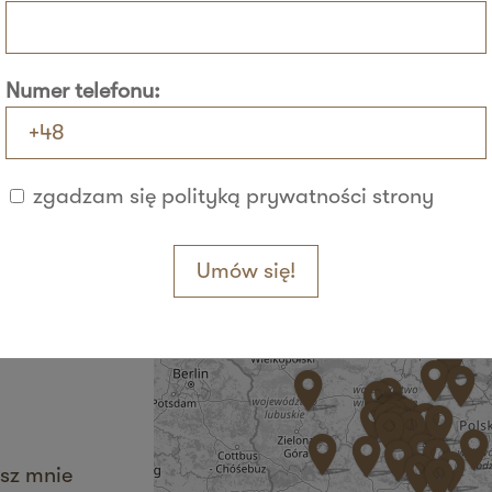
Numer telefonu:
+
−
zgadzam się polityką prywatności strony
sz mnie
Umów się!
sz mnie
sz mnie