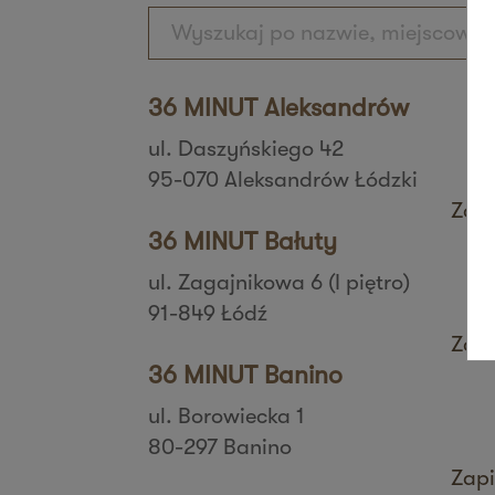
36 MINUT Aleksandrów
ul. Daszyńskiego 42
95-070 Aleksandrów Łódzki
Zapi
36 MINUT Bałuty
ul. Zagajnikowa 6 (I piętro)
91-849 Łódź
Zapi
36 MINUT Banino
ul. Borowiecka 1
80-297 Banino
Zapi