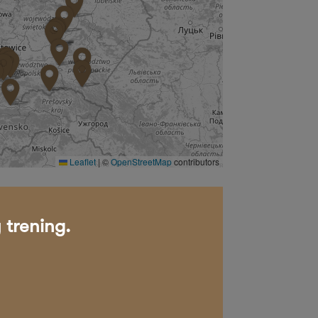
Leaflet
|
©
OpenStreetMap
contributors
 trening.