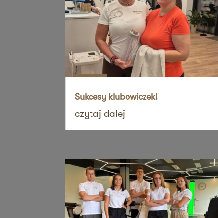
ul. Szubianki 19
63-200 Jarocin
Zapi
36 MINUT Jaworzno
ul. Katowicka 47
43-603 Jaworzno
Zapi
Sukcesy klubowiczek!
36 MINUT Kalisz
czytaj dalej
ul. Górnośląska 71
62-800 Kalisz
Zapi
36 MINUT Kamionki
ul. Poznańska 117
62-023 Kamionki
Zapi