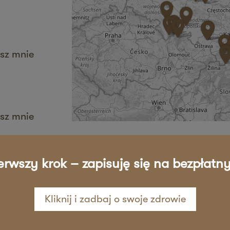
sz mnie
sz mnie
erwszy krok – zapisuję się na bezpłatny
sz mnie
Kliknij i zadbaj o swoje zdrowie