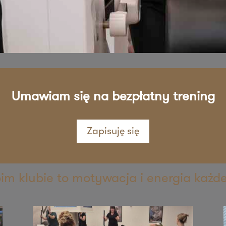
sz mnie
sz mnie
Umawiam się na bezpłatny trening
Zapisuję się
sz mnie
oim klubie to motywacja i energia każd
sz mnie