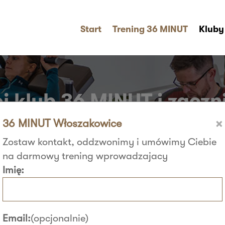
Start
Trening 36 MINUT
Kluby
j klub 36 MINUT i zaczni
×
36 MINUT Włoszakowice
Zostaw kontakt, oddzwonimy i umówimy Ciebie
na darmowy trening wprowadzajacy
Imię:
Email:
(opcjonalnie)