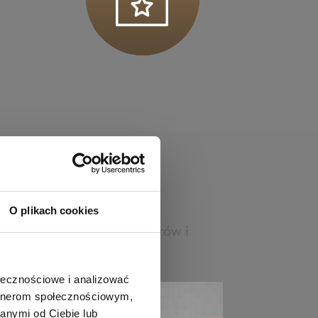
O plikach cookies
. Nasz zespół fizjotrenerów i
ołecznościowe i analizować
artnerom społecznościowym,
anymi od Ciebie lub