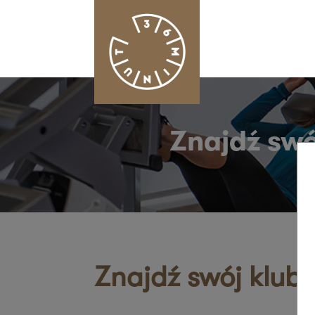
Znajdź swó
Znajdź swój klub