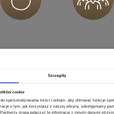
sz mnie
sz mnie
pierają Twój trening.
Szczegóły
otkasz osoby gotowe pomóc Ci osiągnąć Twoje cele
sz mnie
 się bezpiecznie i zmotywowana do działania.
 plików cookie
do spersonalizowania treści i reklam, aby oferować funkcje sp
ormacje o tym, jak korzystasz z naszej witryny, udostępniamy p
Partnerzy mogą połączyć te informacje z innymi danymi otrzym
sz mnie