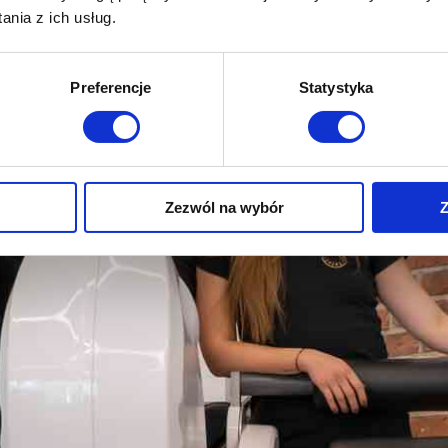
nia z ich usług.
Preferencje
Statystyka
sz mnie
Zezwól na wybór
Z
sz mnie
D
sz mnie