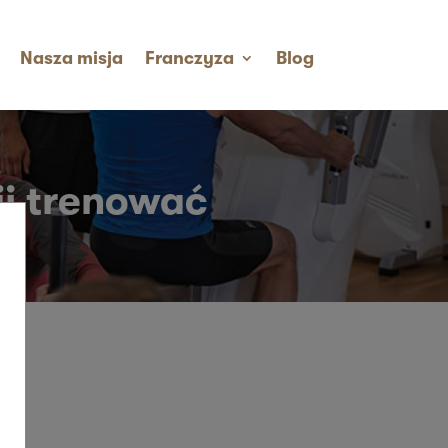
Nasza misja
Franczyza
Blog
j trenować​