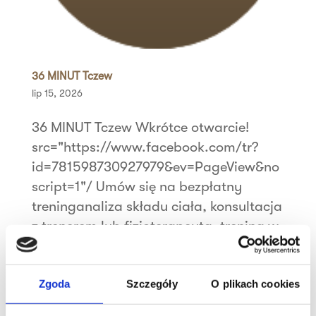
36 MINUT Tczew
lip 15, 2026
36 MINUT Tczew Wkrótce otwarcie!
src="https://www.facebook.com/tr?
id=781598730927979&ev=PageView&no
script=1"/ Umów się na bezpłatny
treninganaliza składu ciała, konsultacja
z trenerem lub fizjoterapeutą, trening w
systemie 36 Zapisz się Realne osoby.
Prawdziwe...
Zgoda
Szczegóły
O plikach cookies