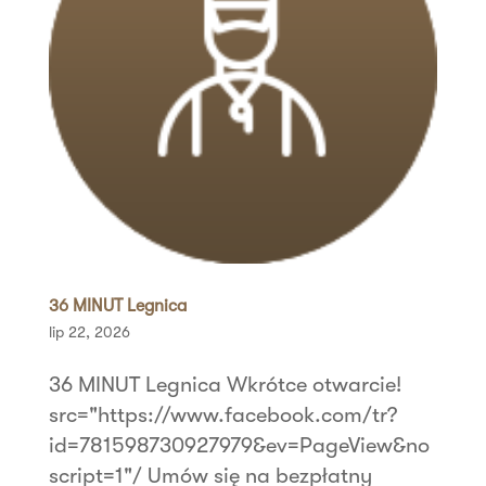
36 MINUT Legnica
lip 22, 2026
36 MINUT Legnica Wkrótce otwarcie!
src="https://www.facebook.com/tr?
id=781598730927979&ev=PageView&no
script=1"/ Umów się na bezpłatny