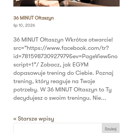
36 MINUT Ołtaszyn
lip 10, 2026
36 MINUT Ołtaszyn Wkrótce otwarcie!
src="https://www.facebook.com/tr?
id=781598730927979&ev=PageView&no
script=1"/ Zobacz, jak EGYM
dopasowuje trening do Ciebie. Poznaj
trening, który reaguje na Twoje
potrzeby. W 36 MINUT Ołtaszyn to Ty
decydujesz o swoim treningu. Nie...
« Starsze wpisy
Szukaj