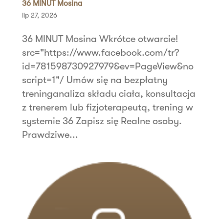
36 MINUT Mosina
lip 27, 2026
36 MINUT Mosina Wkrótce otwarcie!
src="https://www.facebook.com/tr?
id=781598730927979&ev=PageView&no
script=1"/ Umów się na bezpłatny
treninganaliza składu ciała, konsultacja
z trenerem lub fizjoterapeutą, trening w
systemie 36 Zapisz się Realne osoby.
Prawdziwe...