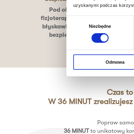
uzyskanymi podczas korzysta
Pod okiem
trenera i
fizjoterapeuty
osiągniesz
Wybór
błyskawiczne postępy w
Niezbędne
zgody
bezpieczny sposób.
Odmowa
Czas to
W 36 MINUT zrealizujesz
Popraw samop
36 MINUT
to unikatowy ko