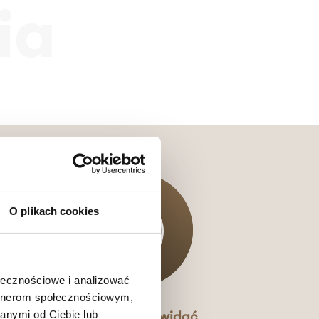
ia
O plikach cookies
ołecznościowe i analizować
artnerom społecznościowym,
anymi od Ciebie lub
e
Efekty, które widać