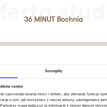
ferta stud
36 MINUT Bochnia
Szczegóły
 plików cookie
do spersonalizowania treści i reklam, aby oferować funkcje sp
ormacje o tym, jak korzystasz z naszej witryny, udostępniamy p
Partnerzy mogą połączyć te informacje z innymi danymi otrzym
ero ćwiczeń w ciemno
Pełne dopasowani