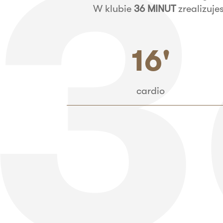
W klubie
36 MINUT
zrealizuje
16'
cardio