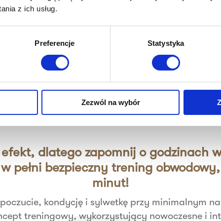
nia z ich usług.
Indywidualny plan
Urządzenia eliminuj
treningowy
obciążenia niezgodn
dopasowujemy do
Twoją anatomią.
Preferencje
Statystyka
Twoich celów i
możliwości.
Zezwól na wybór
Z
 efekt, dlatego zapomnij o godzinach w 
 w pełni bezpieczny trening obwodowy, 
minut!
oczucie, kondycję i sylwetkę przy minimalnym nak
ncept treningowy, wykorzystujący nowoczesne i int