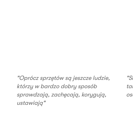
"Oprócz sprzętów są jeszcze ludzie,
"S
którzy w bardzo dobry sposób
ta
sprawdzają, zachęcają, korygują,
os
ustawiają"