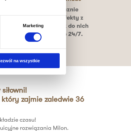
ące
Systematycznie
e z
analizujesz efekty z
trenerem. Masz do nich
Marketing
dostęp online 24/7
.
ezwól na wszystkie
siłowni!
który zajmie zaledwie 36
ładzie czasu!
uicyjne rozwiązania Milon.