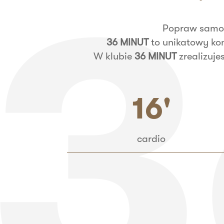
Popraw samop
36 MINUT
to unikatowy ko
W klubie
36 MINUT
zrealizuje
16'
cardio