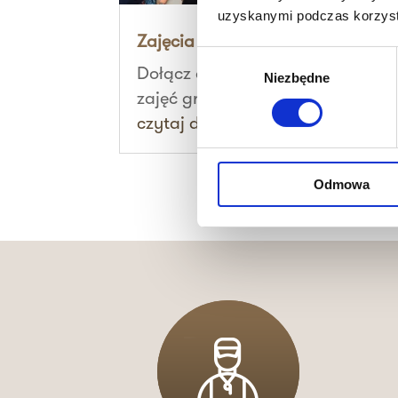
uzyskanymi podczas korzysta
Zajęcia grupowe
Wybór
Dołącz do naszych kameralnych
Niezbędne
zgody
zajęć grupowych,...
czytaj dalej
Odmowa