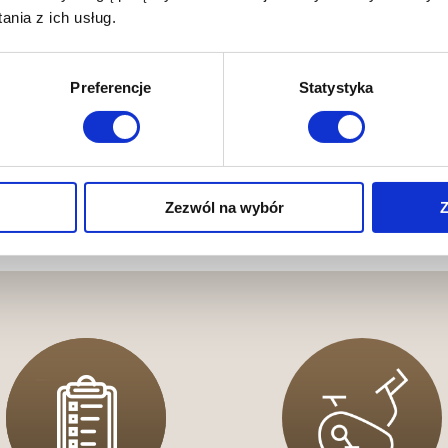
nia z ich usług.
Trening obwodowy 36 MINUT
Trening dopasowany do Twoich
Preferencje
Statystyka
możliwości i...
czytaj dalej
Zezwól na wybór
Z