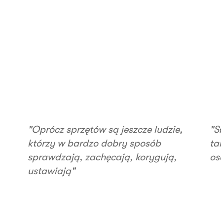
"Oprócz sprzętów są jeszcze ludzie,
"S
którzy w bardzo dobry sposób
ta
sprawdzają, zachęcają, korygują,
os
ustawiają"