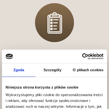
Zero ćwiczeń w ciemno
Indywidualny plan
treningowy
dopasowujemy do Twoich celów i
Zgoda
Szczegóły
O plikach cookies
możliwości.
Niniejsza strona korzysta z plików cookie
Wykorzystujemy pliki cookie do spersonalizowania treści
i reklam, aby oferować funkcje społecznościowe i
analizować ruch w naszej witrynie. Informacje o tym, jak