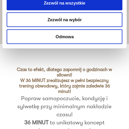
Systematycznie analizujesz efekty z
Zezwól na wszystkie
trenerem. Masz do nich
dostęp online
24/7
.
Zezwól na wybór
Odmowa
Czas to efekt, dlatego zapomnij o godzinach w
siłowni!
W 36 MINUT zrealizujesz w pełni bezpieczny
trening obwodowy, który zajmie zaledwie 36
minut!
Popraw samopoczucie, kondycję i
sylwetkę przy minimalnym nakładzie
czasu!
36 MINUT
to unikatowy koncept