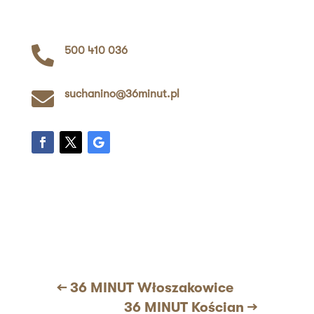

500 410 036

suchanino@36minut.pl
←
36 MINUT Włoszakowice
36 MINUT Kościan
→