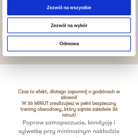
Efekty, które widać
Zezwól na wszystkie
Systematycznie analizujesz efekty z
Zezwól na wybór
trenerem. Masz do nich
dostęp online
24/7
.
Odmowa
Czas to efekt, dlatego zapomnij o godzinach w
siłowni!
W 36 MINUT zrealizujesz w pełni bezpieczny
trening obwodowy, który zajmie zaledwie 36
minut!
Popraw samopoczucie, kondycję i
sylwetkę przy minimalnym nakładzie