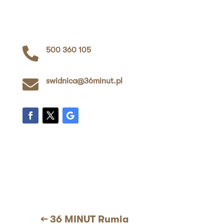

500 360 105

swidnica@36minut.pl
←
36 MINUT Rumia