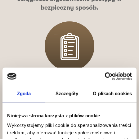
bezpieczny sposób.
Zero ćwiczeń w ciemno
Zgoda
Szczegóły
O plikach cookies
Indywidualny plan
treningowy
dopasowujemy do Twoich celów i
możliwości.
Niniejsza strona korzysta z plików cookie
Wykorzystujemy pliki cookie do spersonalizowania treści
i reklam, aby oferować funkcje społecznościowe i