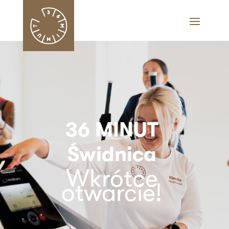
36 MINUT
Świdnica
Wkrótce
otwarcie!