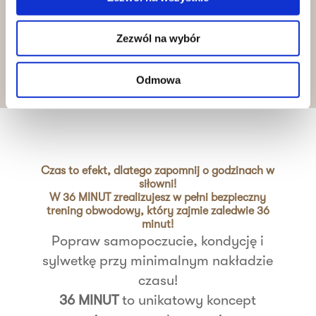
Systematycznie analizujesz efekty z
trenerem. Masz do nich
dostęp online
Zezwól na wybór
24/7
.
Odmowa
Czas to efekt, dlatego zapomnij o godzinach w
siłowni!
W 36 MINUT zrealizujesz w pełni bezpieczny
trening obwodowy, który zajmie zaledwie 36
minut!
Popraw samopoczucie, kondycję i
sylwetkę przy minimalnym nakładzie
czasu!
36 MINUT
to unikatowy koncept