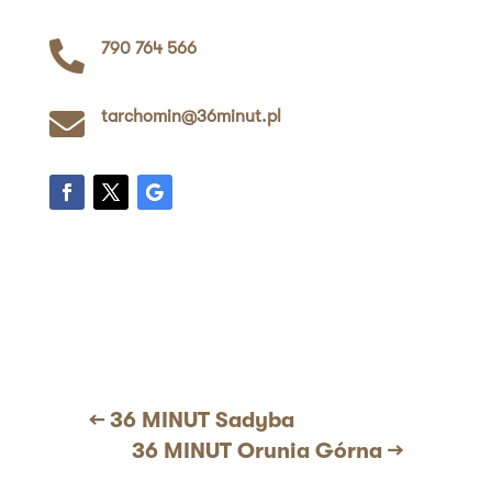

790 764 566

tarchomin@36minut.pl
←
36 MINUT Sadyba
36 MINUT Orunia Górna
→