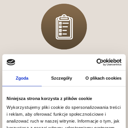
Zero ćwiczeń w ciemno
Indywidualny plan
treningowy
Zgoda
Szczegóły
O plikach cookies
dopasowujemy do Twoich celów i
możliwości.
Niniejsza strona korzysta z plików cookie
Wykorzystujemy pliki cookie do spersonalizowania treści
i reklam, aby oferować funkcje społecznościowe i
analizować ruch w naszej witrynie. Informacje o tym, jak
korzystasz z naszej witryny, udostępniamy partnerom