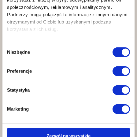
społecznościowym, reklamowym i analitycznym.
Partnerzy mogą połączyć te informacje z innymi danymi
otrzymanymi od Ciebie lub uzyskanymi podczas
korzystania z ich usług.
Pełne dopasowanie
Urządzenia eliminujące obciążenia
Wybór
niezgodne z Twoją anatomią.
Niezbędne
zgody
Preferencje
Statystyka
Marketing
Efekty, które widać
Zezwól na wszystkie