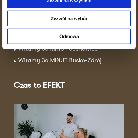
Aktualności
Zezwól na wszystkie
Sukcesy klubowiczek!
Zezwól na wybór
Trening wytrzymałościowo-siłowy
Witamy 36 MINUT Strzałkowo
Odmowa
Witamy 36 MINUT Sosnowiec
Witamy 36 MINUT Busko-Zdrój
Czas to EFEKT