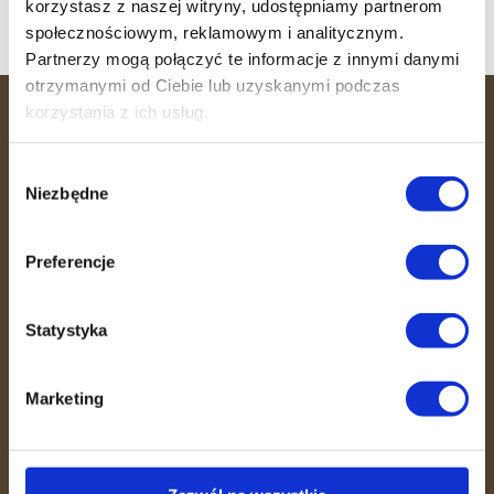
korzystasz z naszej witryny, udostępniamy partnerom
społecznościowym, reklamowym i analitycznym.
Partnerzy mogą połączyć te informacje z innymi danymi
otrzymanymi od Ciebie lub uzyskanymi podczas
korzystania z ich usług.
36 MINUT
Wybór
36 MINUT to miejsce, gdzie efektywność
Niezbędne
zgody
spotyka się ze wspierającą atmosferą.
Dzięki unikalnemu systemowi
Preferencje
treningowemu, opiece trenerów i
fizjoterapeutów pomagamy Ci dbać o
Statystyka
zdrowie w zaledwie 36 minut.
Skutecznie, bezpiecznie i w otoczeniu
ludzi, którzy motywują do działania.
Marketing