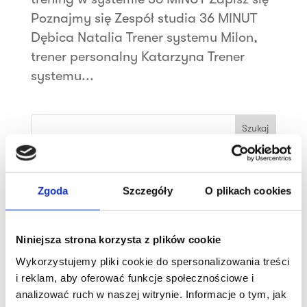
Poznajmy się Zespół studia 36 MINUT
Dębica Natalia Trener systemu Milon,
trener personalny Katarzyna Trener
systemu...
Szukaj
Najnowsze wpisy
Zgoda
Szczegóły
O plikach cookies
Sukcesy klubowiczek!
Trening wytrzymałościowo-siłowy
Niniejsza strona korzysta z plików cookie
Witamy 36 MINUT Strzałkowo
Wykorzystujemy pliki cookie do spersonalizowania treści
Witamy 36 MINUT Sosnowiec
i reklam, aby oferować funkcje społecznościowe i
analizować ruch w naszej witrynie. Informacje o tym, jak
Witamy 36 MINUT Busko-Zdrój