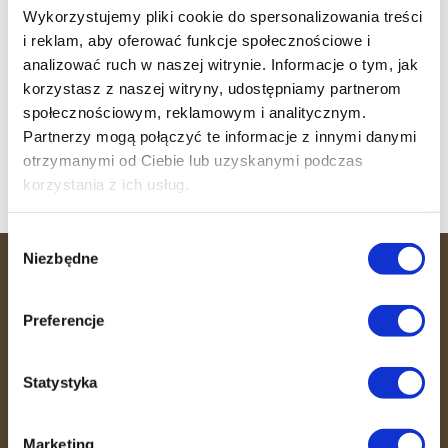
Sukcesy klubowiczek!
Wykorzystujemy pliki cookie do spersonalizowania treści
i reklam, aby oferować funkcje społecznościowe i
Trening wytrzymałościowo-siłowy
analizować ruch w naszej witrynie. Informacje o tym, jak
Witamy 36 MINUT Strzałkowo
korzystasz z naszej witryny, udostępniamy partnerom
społecznościowym, reklamowym i analitycznym.
Witamy 36 MINUT Sosnowiec
Partnerzy mogą połączyć te informacje z innymi danymi
Witamy 36 MINUT Busko-Zdrój
otrzymanymi od Ciebie lub uzyskanymi podczas
korzystania z ich usług.
Wybór
Niezbędne
zgody
36 MINUT
Preferencje
36 MINUT to miejsce, gdzie efektywność
spotyka się ze wspierającą atmosferą.
Statystyka
Dzięki unikalnemu systemowi
treningowemu, opiece trenerów i
fizjoterapeutów pomagamy Ci dbać o
Marketing