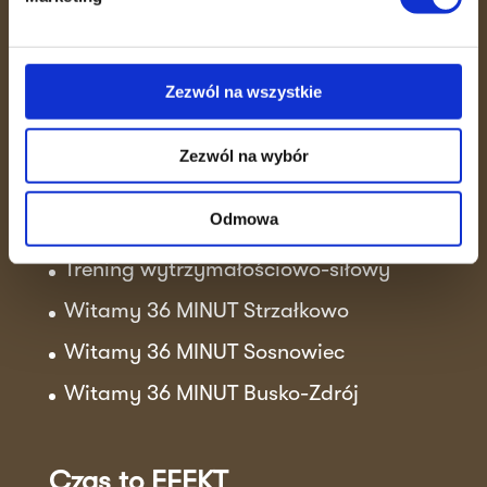
zdrowie w zaledwie 36 minut.
Skutecznie, bezpiecznie i w otoczeniu
ludzi, którzy motywują do działania.
Zezwól na wszystkie
Zezwól na wybór
Aktualności
Odmowa
Sukcesy klubowiczek!
Trening wytrzymałościowo-siłowy
Witamy 36 MINUT Strzałkowo
Witamy 36 MINUT Sosnowiec
Witamy 36 MINUT Busko-Zdrój
Czas to EFEKT