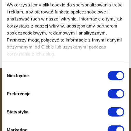
Sukcesy klubowiczek!
Wykorzystujemy pliki cookie do spersonalizowania treści
i reklam, aby oferować funkcje społecznościowe i
Trening wytrzymałościowo-siłowy
analizować ruch w naszej witrynie. Informacje o tym, jak
Witamy 36 MINUT Strzałkowo
korzystasz z naszej witryny, udostępniamy partnerom
społecznościowym, reklamowym i analitycznym.
Witamy 36 MINUT Sosnowiec
Partnerzy mogą połączyć te informacje z innymi danymi
Witamy 36 MINUT Busko-Zdrój
otrzymanymi od Ciebie lub uzyskanymi podczas
korzystania z ich usług.
Wybór
Niezbędne
zgody
36 MINUT
Preferencje
36 MINUT to miejsce, gdzie efektywność
spotyka się ze wspierającą atmosferą.
Statystyka
Dzięki unikalnemu systemowi
treningowemu, opiece trenerów i
fizjoterapeutów pomagamy Ci dbać o
Marketing