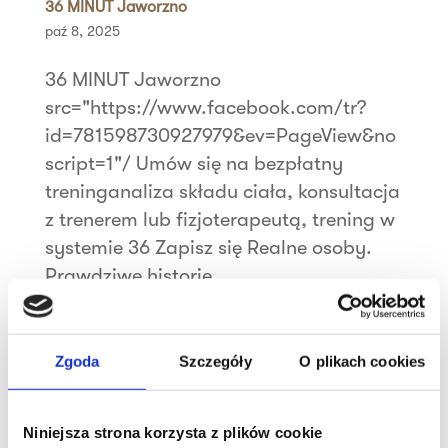
36 MINUT Jaworzno
paź 8, 2025
36 MINUT Jaworzno
src="https://www.facebook.com/tr?
id=781598730927979&ev=PageView&no
script=1"/ Umów się na bezpłatny
treninganaliza składu ciała, konsultacja
z trenerem lub fizjoterapeutą, trening w
systemie 36 Zapisz się Realne osoby.
Prawdziwe historie....
Szukaj
Zgoda
Szczegóły
O plikach cookies
Najnowsze wpisy
Niniejsza strona korzysta z plików cookie