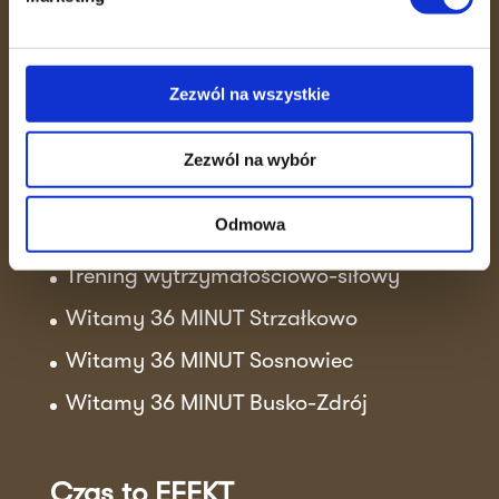
zdrowie w zaledwie 36 minut.
Skutecznie, bezpiecznie i w otoczeniu
ludzi, którzy motywują do działania.
Zezwól na wszystkie
Zezwól na wybór
Aktualności
Odmowa
Sukcesy klubowiczek!
Trening wytrzymałościowo-siłowy
Witamy 36 MINUT Strzałkowo
Witamy 36 MINUT Sosnowiec
Witamy 36 MINUT Busko-Zdrój
Czas to EFEKT