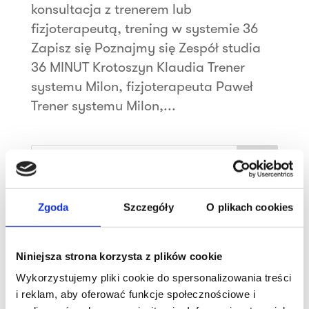
konsultacja z trenerem lub
fizjoterapeutą, trening w systemie 36
Zapisz się Poznajmy się Zespół studia
36 MINUT Krotoszyn Klaudia Trener
systemu Milon, fizjoterapeuta Paweł
Trener systemu Milon,...
Szukaj
Najnowsze wpisy
Zgoda
Szczegóły
O plikach cookies
Sukcesy klubowiczek!
Trening wytrzymałościowo-siłowy
Niniejsza strona korzysta z plików cookie
Wykorzystujemy pliki cookie do spersonalizowania treści
Witamy 36 MINUT Strzałkowo
i reklam, aby oferować funkcje społecznościowe i