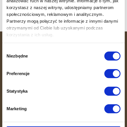
Witamy 36 MINUT Sosnowiec
analizować ruch w naszej witrynie. Informacje o tym, jak
korzystasz z naszej witryny, udostępniamy partnerom
Witamy 36 MINUT Busko-Zdrój
społecznościowym, reklamowym i analitycznym.
Partnerzy mogą połączyć te informacje z innymi danymi
otrzymanymi od Ciebie lub uzyskanymi podczas
korzystania z ich usług.
36 MINUT
Wybór
Niezbędne
zgody
36 MINUT to miejsce, gdzie efektywność
spotyka się ze wspierającą atmosferą.
Preferencje
Dzięki unikalnemu systemowi
treningowemu, opiece trenerów i
fizjoterapeutów pomagamy Ci dbać o
Statystyka
zdrowie w zaledwie 36 minut.
Skutecznie, bezpiecznie i w otoczeniu
Marketing
ludzi, którzy motywują do działania.