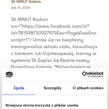
36 MINUT Radom
paź 16, 2025
36 MINUT Radom
src="https://www.facebook.com/tr?
id=781598730927979&ev=PageView&no
script=1"/ Umów się na bezpłatny
treninganaliza składu ciała, konsultacja
z trenerem lub fizjoterapeutą, trening w
systemie 36 Zapisz się Realne osoby.
Prawdziwe historie. "Najważniejszym...
Szukaj
Zgoda
Szczegóły
O plikach cookies
Najnowsze wpisy
Niniejsza strona korzysta z plików cookie