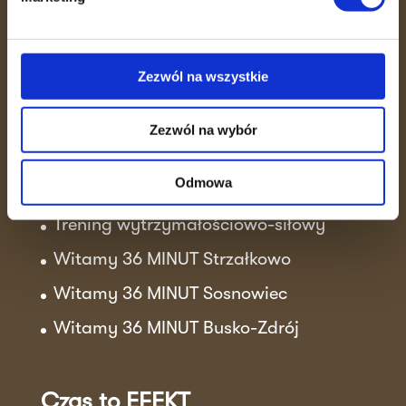
zdrowie w zaledwie 36 minut.
Skutecznie, bezpiecznie i w otoczeniu
ludzi, którzy motywują do działania.
Zezwól na wszystkie
Zezwól na wybór
Aktualności
Odmowa
Sukcesy klubowiczek!
Trening wytrzymałościowo-siłowy
Witamy 36 MINUT Strzałkowo
Witamy 36 MINUT Sosnowiec
Witamy 36 MINUT Busko-Zdrój
Czas to EFEKT