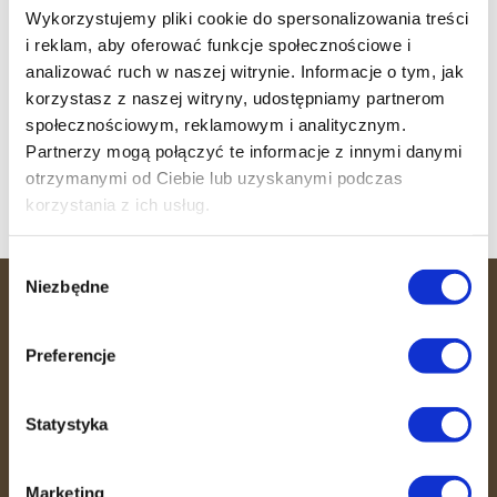
Sukcesy klubowiczek!
Wykorzystujemy pliki cookie do spersonalizowania treści
i reklam, aby oferować funkcje społecznościowe i
Trening wytrzymałościowo-siłowy
analizować ruch w naszej witrynie. Informacje o tym, jak
Witamy 36 MINUT Strzałkowo
korzystasz z naszej witryny, udostępniamy partnerom
społecznościowym, reklamowym i analitycznym.
Witamy 36 MINUT Sosnowiec
Partnerzy mogą połączyć te informacje z innymi danymi
Witamy 36 MINUT Busko-Zdrój
otrzymanymi od Ciebie lub uzyskanymi podczas
korzystania z ich usług.
Wybór
Niezbędne
zgody
36 MINUT
Preferencje
36 MINUT to miejsce, gdzie efektywność
spotyka się ze wspierającą atmosferą.
Statystyka
Dzięki unikalnemu systemowi
treningowemu, opiece trenerów i
fizjoterapeutów pomagamy Ci dbać o
Marketing