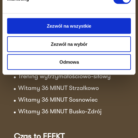
zdrowie w zaledwie 36 minut.
Skutecznie, bezpiecznie i w otoczeniu
ludzi, którzy motywują do działania.
Zezwól na wszystkie
Zezwól na wybór
Aktualności
Odmowa
Sukcesy klubowiczek!
Trening wytrzymałościowo-siłowy
Witamy 36 MINUT Strzałkowo
Witamy 36 MINUT Sosnowiec
Witamy 36 MINUT Busko-Zdrój
Czas to EFEKT