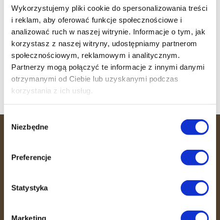
Sukcesy klubowiczek!
Wykorzystujemy pliki cookie do spersonalizowania treści
i reklam, aby oferować funkcje społecznościowe i
Trening wytrzymałościowo-siłowy
analizować ruch w naszej witrynie. Informacje o tym, jak
Witamy 36 MINUT Strzałkowo
korzystasz z naszej witryny, udostępniamy partnerom
społecznościowym, reklamowym i analitycznym.
Witamy 36 MINUT Sosnowiec
Partnerzy mogą połączyć te informacje z innymi danymi
Witamy 36 MINUT Busko-Zdrój
otrzymanymi od Ciebie lub uzyskanymi podczas
korzystania z ich usług.
Wybór
Niezbędne
zgody
36 MINUT
Preferencje
36 MINUT to miejsce, gdzie efektywność
spotyka się ze wspierającą atmosferą.
Statystyka
Dzięki unikalnemu systemowi
treningowemu, opiece trenerów i
fizjoterapeutów pomagamy Ci dbać o
Marketing