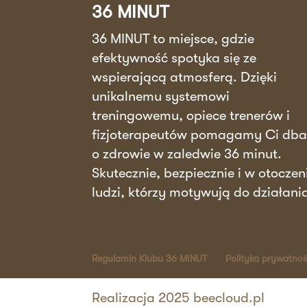
36 MINUT
36 MINUT to miejsce, gdzie
efektywność spotyka się ze
wspierającą atmosferą. Dzięki
unikalnemu systemowi
treningowemu, opiece trenerów i
fizjoterapeutów pomagamy Ci db
o zdrowie w zaledwie 36 minut.
Skutecznie, bezpiecznie i w otoczen
ludzi, którzy motywują do działani
Regulamin Klubu 36 MINUT
Polityka prywatnoś
Realizacja 2025 beecloud.pl