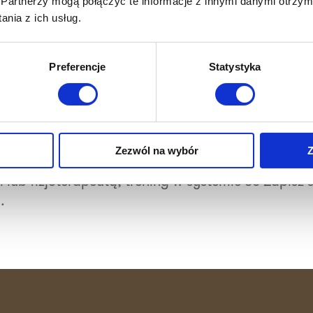
Partnerzy mogą połączyć te informacje z innymi danymi otrzym
nia z ich usług.
Preferencje
Statystyka
/www.facebook.com/tr?
Zezwól na wybór
Z
&noscript=1"/ Umów się na bezpłatny treningana
m lub fizjoterapeutą, trening w systemie 36 Zapisz s
.