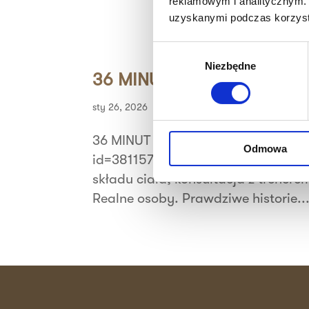
reklamowym i analitycznym. 
uzyskanymi podczas korzysta
Wybór
Niezbędne
zgody
36 MINUT Wałbrzych
sty 26, 2026
36 MINUT Wałbrzych src="https:/
Odmowa
id=3811570625651824&ev=PageView
składu ciała, konsultacja z trenere
Realne osoby. Prawdziwe historie...