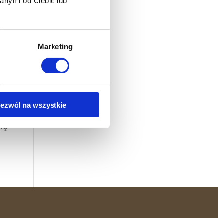
anymi od Ciebie lub
Marketing
ezwól na wszystkie
liza
ię