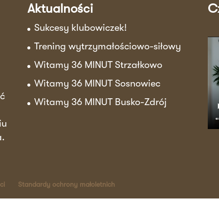
Aktualności
C
Sukcesy klubowiczek!
Trening wytrzymałościowo-siłowy
Witamy 36 MINUT Strzałkowo
Witamy 36 MINUT Sosnowiec
ać
Witamy 36 MINUT Busko-Zdrój
iu
a.
ci
Standardy ochrony małoletnich