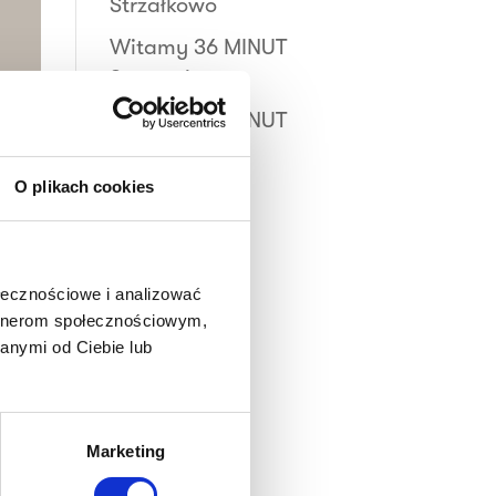
Strzałkowo
Witamy 36 MINUT
Sosnowiec
Witamy 36 MINUT
Busko-Zdrój
O plikach cookies
ołecznościowe i analizować
artnerom społecznościowym,
anymi od Ciebie lub
iza
Marketing
ię