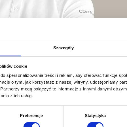
Szczegóły
 plików cookie
do spersonalizowania treści i reklam, aby oferować funkcje sp
ormacje o tym, jak korzystasz z naszej witryny, udostępniamy p
Partnerzy mogą połączyć te informacje z innymi danymi otrzym
nia z ich usług.
s://www.facebook.com/tr?
oscript=1"/ Umów się na bezpłatny treninganal
Preferencje
Statystyka
m lub fizjoterapeutą, trening w systemie 36 Zapisz s