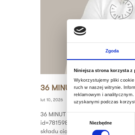
Zgoda
Niniejsza strona korzysta z
Wykorzystujemy pliki cookie 
36 MINUT Włoszakowice
ruch w naszej witrynie. Inf
reklamowym i analitycznym. 
lut 10, 2026
uzyskanymi podczas korzysta
36 MINUT Włoszakowice src="http
Wybór
id=781598730927979&ev=PageView&n
Niezbędne
zgody
składu ciała, konsultacja z trenere