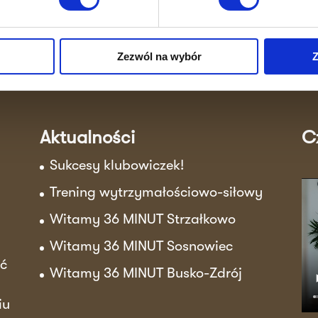
T...
Zezwól na wybór
Z
Aktualności
C
Sukcesy klubowiczek!
Trening wytrzymałościowo-siłowy
Witamy 36 MINUT Strzałkowo
Witamy 36 MINUT Sosnowiec
ać
Witamy 36 MINUT Busko-Zdrój
iu