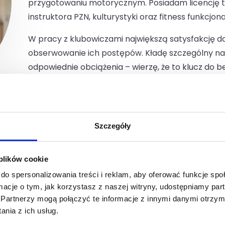
przygotowaniu motorycznym. Posiadam licencję tr
instruktora PZN, kulturystyki oraz fitness funkcjon
W pracy z klubowiczami największą satysfakcję da
obserwowanie ich postępów. Kładę szczególny na
odpowiednie obciążenia – wierzę, że to klucz do b
na zajęciach zawsze towarzyszy mi energiczna muzy
Szczegóły
 plików cookie
do spersonalizowania treści i reklam, aby oferować funkcje sp
ormacje o tym, jak korzystasz z naszej witryny, udostępniamy p
Partnerzy mogą połączyć te informacje z innymi danymi otrzym
y trening wprowa
nia z ich usług.