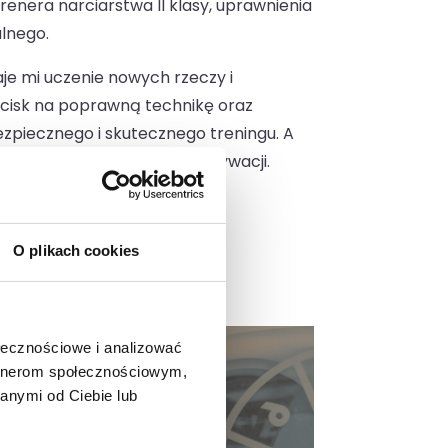
enera narciarstwa II klasy, uprawnienia
alnego.
je mi uczenie nowych rzeczy i
cisk na poprawną technikę oraz
ezpiecznego i skutecznego treningu. A
ka, która dodaje siły i motywacji.
O plikach cookies
ołecznościowe i analizować
artnerom społecznościowym,
anymi od Ciebie lub
dzający