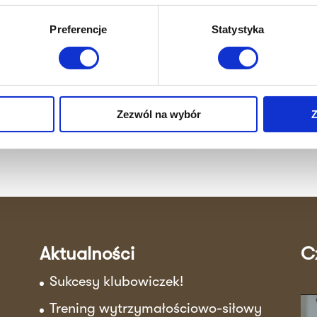
ktuj się z nami już dziś i umów się na pierwszą se
Preferencje
Statystyka
trenerem. Czas to efekt!
Zapisz się
Zezwól na wybór
Z
Aktualności
C
Sukcesy klubowiczek!
Trening wytrzymałościowo-siłowy