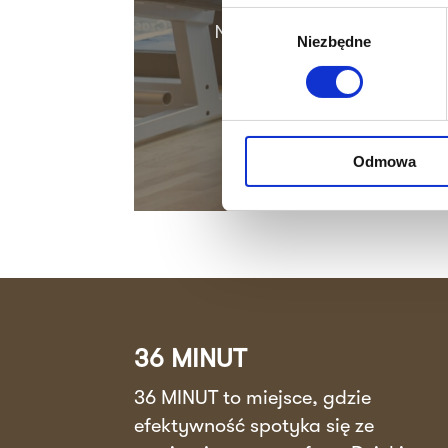
Wybór
Nie czekaj dłużej! Skonta
Niezbędne
zgody
Odmowa
36 MINUT
36 MINUT to miejsce, gdzie
efektywność spotyka się ze