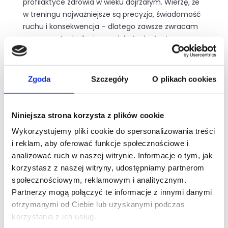
profilaktyce zdrowia w wieku dojrzałym. Wierzę, że
w treningu najważniejsze są precyzja, świadomość
ruchu i konsekwencja – dlatego zawsze zwracam
uwagę na technikę i uczę, jak słuchać własnego
ciała.
Największą radość daje mi widok klubowiczów,
Zgoda
Szczegóły
O plikach cookies
którzy wychodzą z treningu uśmiechnięci i dumni z
siebie. To dla mnie najlepsza nagroda i motywacja
do dalszej pracy.
Niniejsza strona korzysta z plików cookie
Wykorzystujemy pliki cookie do spersonalizowania treści
i reklam, aby oferować funkcje społecznościowe i
analizować ruch w naszej witrynie. Informacje o tym, jak
korzystasz z naszej witryny, udostępniamy partnerom
społecznościowym, reklamowym i analitycznym.
Partnerzy mogą połączyć te informacje z innymi danymi
otrzymanymi od Ciebie lub uzyskanymi podczas
korzystania z ich usług.
Darmowy trening