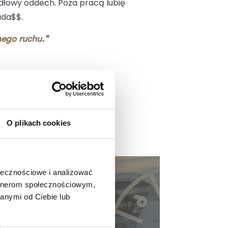
dłowy oddech. Poza pracą lubię
ada$$.
ego ruchu."
O plikach cookies
ołecznościowe i analizować
artnerom społecznościowym,
dzający
anymi od Ciebie lub