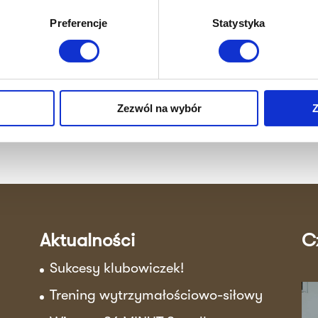
ktuj się z nami już dziś i umów się na pierwszą se
Preferencje
Statystyka
trenerem. Czas to efekt!
Zapisz się
Zezwól na wybór
Z
Aktualności
C
Sukcesy klubowiczek!
Trening wytrzymałościowo-siłowy