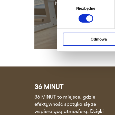
Nie czekaj dłużej! Skonta
Wybór
Niezbędne
zgody
Odmowa
36 MINUT
36 MINUT to miejsce, gdzie
efektywność spotyka się ze
wspierającą atmosferą. Dzięki