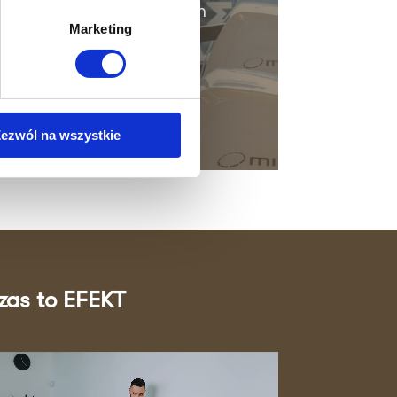
sję z naszym doświadczonym
Marketing
ezwól na wszystkie
zas to EFEKT