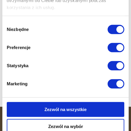
otrzymanymi od Ciebie lub uzyskanymi podczas
korzystania z ich usług.
Darmowy trening
Wybór
wprowadzający
Niezbędne
zgody
Nie czekaj dłużej! Skontaktuj się z nami już
dziś i umów się na pierwszą sesję z naszym
Preferencje
doświadczonym trenerem. Czas to efekt!
Statystyka
Zapisz się
Marketing
Zezwól na wszystkie
36 MINUT
Zezwól na wybór