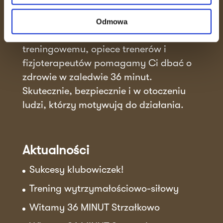
36 MINUT to miejsce, gdzie efektywność
spotyka się ze wspierającą atmosferą.
Odmowa
Dzięki unikalnemu systemowi
treningowemu, opiece trenerów i
fizjoterapeutów pomagamy Ci dbać o
zdrowie w zaledwie 36 minut.
Skutecznie, bezpiecznie i w otoczeniu
ludzi, którzy motywują do działania.
Aktualności
Sukcesy klubowiczek!
Trening wytrzymałościowo-siłowy
Witamy 36 MINUT Strzałkowo