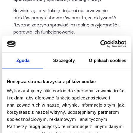
Największą satysfakcję daje mi obserwowanie
efektów pracy klubowiczów oraz to, że aktywność
fizyczna zaczyna sprawiać im realną przyjemność i
poprawia ich funkcjonowanie.
W pracy zwracam uwagę przede wszystkim na
cele, stan zdrowia oraz indywidualne dopasowanie
parametrów treningu, dbając o bezpieczeństwo i
Zgoda
Szczegóły
O plikach cookies
skuteczność. Na co dzień stawiam na zdrowy styl
życia i konsekwencję, bez sztywnych rytuałów.
Niniejsza strona korzysta z plików cookie
„Efekty to wynik czasu, konsekwencji i mądrego
Wykorzystujemy pliki cookie do spersonalizowania treści
działania."
i reklam, aby oferować funkcje społecznościowe i
analizować ruch w naszej witrynie. Informacje o tym, jak
korzystasz z naszej witryny, udostępniamy partnerom
społecznościowym, reklamowym i analitycznym.
Partnerzy mogą połączyć te informacje z innymi danymi