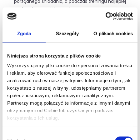
porządnego śniadania, a podczas treningu najlepiej
motywują mnie hity z radia.
Wierzę, że cierpliwość i jakość wykonywanych
ćwiczeń zawsze prowadzą do trwałych efektów.
Zgoda
Szczegóły
O plikach cookies
Niniejsza strona korzysta z plików cookie
Wykorzystujemy pliki cookie do spersonalizowania treści
i reklam, aby oferować funkcje społecznościowe i
analizować ruch w naszej witrynie. Informacje o tym, jak
korzystasz z naszej witryny, udostępniamy partnerom
społecznościowym, reklamowym i analitycznym.
Partnerzy mogą połączyć te informacje z innymi danymi
Darmowy trening
otrzymanymi od Ciebie lub uzyskanymi podczas
wprowadzający
korzystania z ich usług.
Nie czekaj dłużej! Skontaktuj się z nami już
dziś i umów się na pierwszą sesję z naszym
Wybór
doświadczonym trenerem. Czas to efekt!