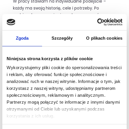
W pracy stawiam na indywidualne podejście –
każdy ma swoją historię, cele i potrzeby. Po
godzinach regeneruję się podczas spacerów z
psami, a podczas treningów towarzyszy mi hip-
hop.
Zgoda
Szczegóły
O plikach cookies
"Najtrudniej jest wyjść z domu – później już tylko
endorfiny!"
Niniejsza strona korzysta z plików cookie
Wykorzystujemy pliki cookie do spersonalizowania treści
i reklam, aby oferować funkcje społecznościowe i
analizować ruch w naszej witrynie. Informacje o tym, jak
korzystasz z naszej witryny, udostępniamy partnerom
społecznościowym, reklamowym i analitycznym.
Partnerzy mogą połączyć te informacje z innymi danymi
otrzymanymi od Ciebie lub uzyskanymi podczas
Darmowy trening
korzystania z ich usług.
wprowadzający
Nie czekaj dłużej! Skontaktuj się z nami już