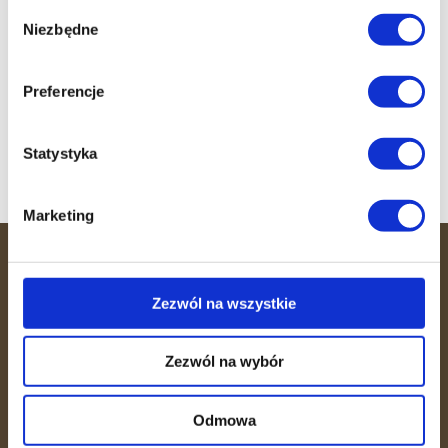
Wybór
dziś i umów się na pierwszą sesję z naszym
Niezbędne
zgody
doświadczonym trenerem. Czas to efekt!
Preferencje
Zapisz się
Statystyka
Marketing
36 MINUT
Zezwól na wszystkie
36 MINUT to miejsce, gdzie efektywność
spotyka się ze wspierającą atmosferą.
Zezwól na wybór
Dzięki unikalnemu systemowi
treningowemu, opiece trenerów i
Odmowa
fizjoterapeutów pomagamy Ci dbać o