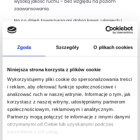
wysoką jakość ruchu – bez względu na poziom
zaawansowania.
Na co dzień towarzyszą mi dobra kawa, uśmiech i
muzyka – na mojej playliście króluje girl power,
latino i rytmy, które potrafią rozruszać nawet w
poniedziałek.
Zgoda
Szczegóły
O plikach cookies
"Nie musisz pracować ciężko. Wystarczy, że będziesz
pracować mądrze i regularnie – efekty zrobią hałas"
Niniejsza strona korzysta z plików cookie
Wykorzystujemy pliki cookie do spersonalizowania treści
i reklam, aby oferować funkcje społecznościowe i
analizować ruch w naszej witrynie. Informacje o tym, jak
korzystasz z naszej witryny, udostępniamy partnerom
społecznościowym, reklamowym i analitycznym.
Partnerzy mogą połączyć te informacje z innymi danymi
otrzymanymi od Ciebie lub uzyskanymi podczas
Darmowy trening
korzystania z ich usług.
wprowadzający