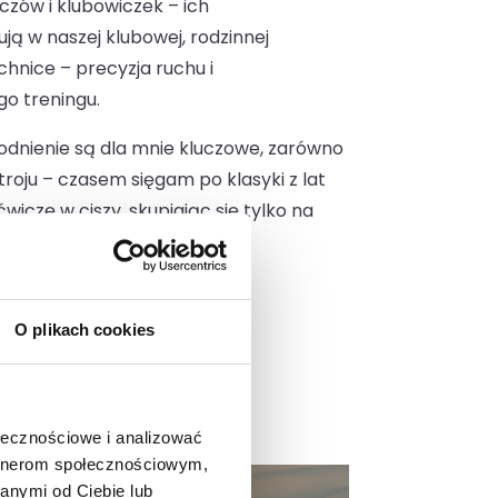
czów i klubowiczek – ich
ują w naszej klubowej, rodzinnej
hnice – precyzja ruchu i
o treningu.
odnienie są dla mnie kluczowe, zarówno
troju – czasem sięgam po klasyki z lat
iczę w ciszy, skupiając się tylko na
O plikach cookies
ołecznościowe i analizować
artnerom społecznościowym,
anymi od Ciebie lub