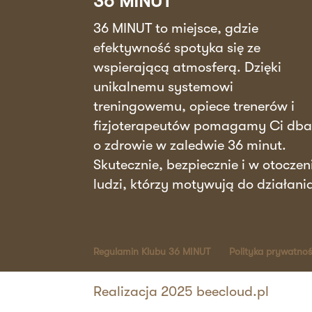
36 MINUT
36 MINUT to miejsce, gdzie
efektywność spotyka się ze
wspierającą atmosferą. Dzięki
unikalnemu systemowi
treningowemu, opiece trenerów i
fizjoterapeutów pomagamy Ci db
o zdrowie w zaledwie 36 minut.
Skutecznie, bezpiecznie i w otoczen
ludzi, którzy motywują do działani
Regulamin Klubu 36 MINUT
Polityka prywatnoś
Realizacja 2025 beecloud.pl