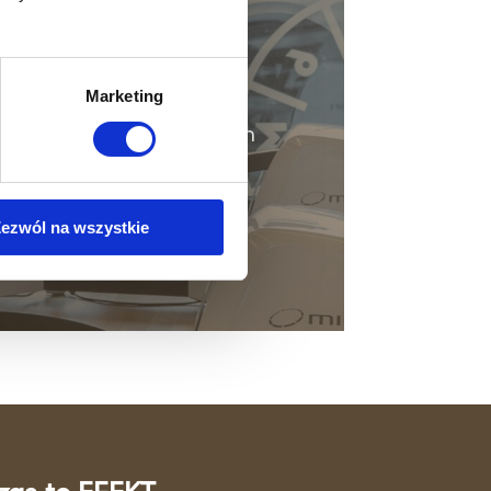
dzający
Marketing
sję z naszym doświadczonym
ezwól na wszystkie