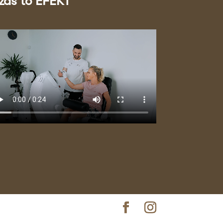
zas to EFEKT