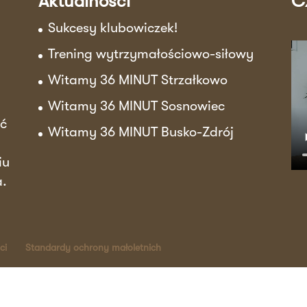
Aktualności
C
Sukcesy klubowiczek!
Trening wytrzymałościowo-siłowy
Witamy 36 MINUT Strzałkowo
Witamy 36 MINUT Sosnowiec
ać
Witamy 36 MINUT Busko-Zdrój
iu
a.
ci
Standardy ochrony małoletnich