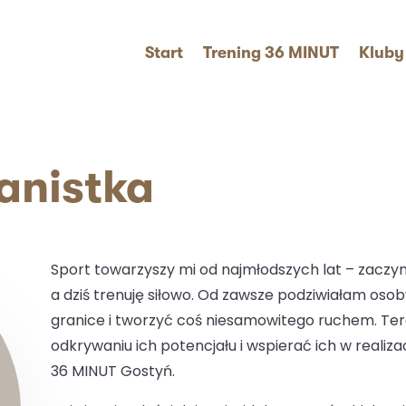
Start
Trening 36 MINUT
Kluby
anistka
Sport towarzyszy mi od najmłodszych lat – zaczyn
a dziś trenuję siłowo. Od zawsze podziwiałam oso
granice i tworzyć coś niesamowitego ruchem. T
odkrywaniu ich potencjału i wspierać ich w realiz
36 MINUT Gostyń.