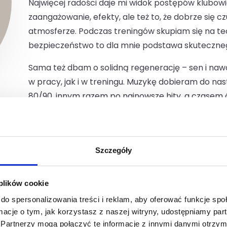
Najwięcej radości daje mi widok postępów klubowi
zaangażowanie, efekty, ale też to, że dobrze się cz
atmosferze. Podczas treningów skupiam się na tec
bezpieczeństwo to dla mnie podstawa skuteczneg
Sama też dbam o solidną regenerację – sen i naw
w pracy, jak i w treningu. Muzykę dobieram do nas
80/90, innym razem po najnowsze hity, a czasem ćw
ruchu.
„Trenuj mądrze, nie na siłę".
Szczegóły
 plików cookie
do spersonalizowania treści i reklam, aby oferować funkcje sp
ormacje o tym, jak korzystasz z naszej witryny, udostępniamy p
Partnerzy mogą połączyć te informacje z innymi danymi otrzym