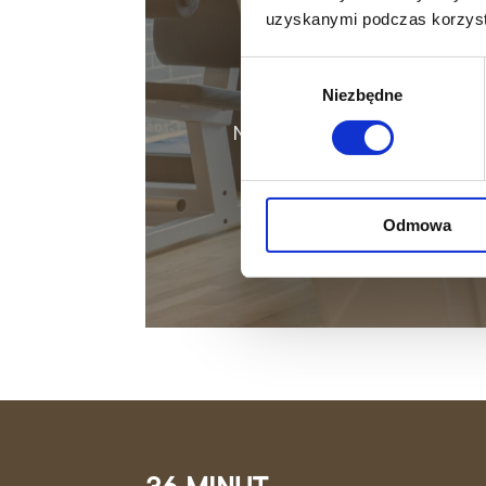
uzyskanymi podczas korzysta
Darmow
Wybór
Niezbędne
zgody
Nie czekaj dłużej! Skonta
Odmowa