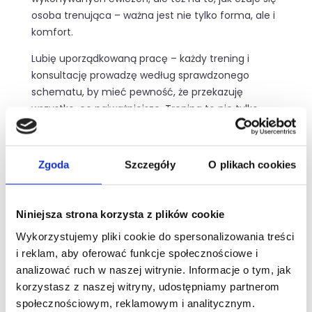
osoba trenująca – ważna jest nie tylko forma, ale i
komfort.
Lubię uporządkowaną pracę – każdy trening i
konsultację prowadzę według sprawdzonego
schematu, by mieć pewność, że przekazuję
wszystko, co najważniejsze. Trening to nie tylko
wysiłek – to także edukacja i wspólne budowanie
trwałych nawyków.
Zgoda
Szczegóły
O plikach cookies
Zasada 80/20 to mój fundament. Najważniejsza
jest trwała zmiana stylu życia, a nie chwilowa
intensywność
Niniejsza strona korzysta z plików cookie
Wykorzystujemy pliki cookie do spersonalizowania treści
i reklam, aby oferować funkcje społecznościowe i
„Nie chodzi o perfekcję, ale o równowagę”
analizować ruch w naszej witrynie. Informacje o tym, jak
korzystasz z naszej witryny, udostępniamy partnerom
społecznościowym, reklamowym i analitycznym.