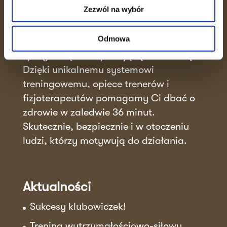
Zezwól na wybór
36 MINUT
Odmowa
36 MINUT to miejsce, gdzie efektywność
spotyka się ze wspierającą atmosferą.
Dzięki unikalnemu systemowi
treningowemu, opiece trenerów i
fizjoterapeutów pomagamy Ci dbać o
zdrowie w zaledwie 36 minut.
Skutecznie, bezpiecznie i w otoczeniu
ludzi, którzy motywują do działania.
Aktualności
Sukcesy klubowiczek!
Trening wytrzymałościowo-siłowy