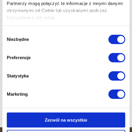
Partnerzy mogą połączyć te informacje z innymi danymi
otrzymanymi od Ciebie lub uzyskanymi podczas
korzystania z ich usług.
Wybór
Niezbędne
zgody
Darmowy trening
wprowadzający
Preferencje
Nie czekaj dłużej! Skontaktuj się z nami już
dziś i umów się na pierwszą sesję z naszym
doświadczonym trenerem. Czas to efekt!
Statystyka
Zapisz się
Marketing
Zezwól na wszystkie