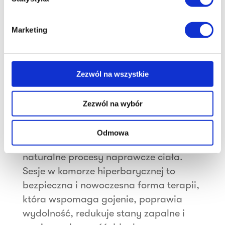
Marketing
Zezwól na wszystkie
Komora hiperbaryczna
Zezwól na wybór
cze 11, 2025
|
36 MINUT Żywiec
,
Uncategorized
Zwiększ dotlenienie organizmu,
Odmowa
przyspiesz regenerację i wspieraj
naturalne procesy naprawcze ciała.
Sesje w komorze hiperbarycznej to
bezpieczna i nowoczesna forma terapii,
która wspomaga gojenie, poprawia
wydolność, redukuje stany zapalne i