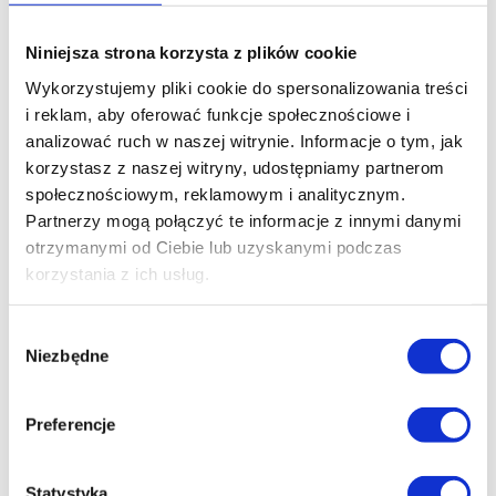
cze 11, 2025
|
36 MINUT Bartodzieje
,
36 MINUT
Inowrocław
,
36 MINUT Jarocin
,
36 MINUT Strzeszyn
,
36
Niniejsza strona korzysta z plików cookie
MINUT Suchy Las
,
36 MINUT Września
,
36 MINUT
Wykorzystujemy pliki cookie do spersonalizowania treści
Wyżyny
,
36 MINUT Żywiec
,
Uncategorized
i reklam, aby oferować funkcje społecznościowe i
analizować ruch w naszej witrynie. Informacje o tym, jak
Czujesz, że Twoja dieta nie wspiera Cię
korzystasz z naszej witryny, udostępniamy partnerom
tak, jak powinna? Niezależnie od tego,
społecznościowym, reklamowym i analitycznym.
czy chcesz poprawić samopoczucie,
Partnerzy mogą połączyć te informacje z innymi danymi
schudnąć, zwiększyć energię czy po
otrzymanymi od Ciebie lub uzyskanymi podczas
korzystania z ich usług.
prostu lepiej jeść – warto mieć kogoś,
kto Cię poprowadzi. Nasz dietetyk
Wybór
pomoże Ci uporządkować nawyki,
Niezbędne
zgody
rozwiać...
Preferencje
Statystyka