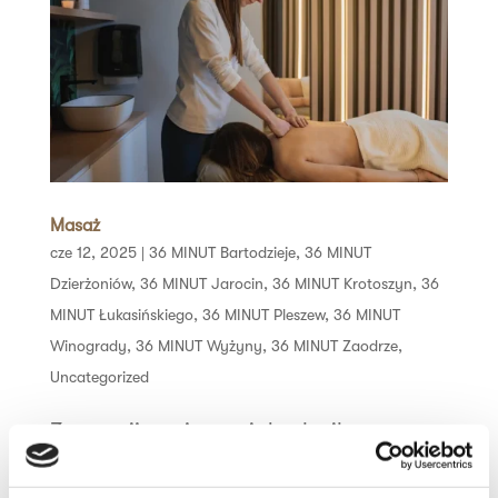
Masaż
cze 12, 2025
|
36 MINUT Bartodzieje
,
36 MINUT
Dzierżoniów
,
36 MINUT Jarocin
,
36 MINUT Krotoszyn
,
36
MINUT Łukasińskiego
,
36 MINUT Pleszew
,
36 MINUT
Winogrady
,
36 MINUT Wyżyny
,
36 MINUT Zaodrze
,
Uncategorized
Zapewnij swojemu ciału chwilę
wytchnienia i skuteczną regenerację.
Nasze masaże łączą techniki