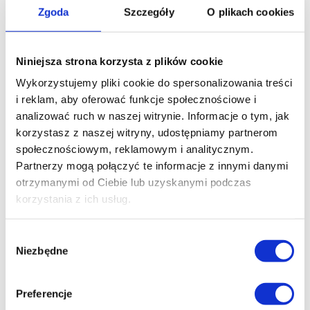
Zgoda
Szczegóły
O plikach cookies
dostosowane do Twoich potrzeb —
pomagają rozluźnić spięte mięśnie,
zmniejszyć napięcie oraz poprawić
Niniejsza strona korzysta z plików cookie
krążenie i mobilność. To idealne
Wykorzystujemy pliki cookie do spersonalizowania treści
uzupełnienie treningu oraz skuteczny...
i reklam, aby oferować funkcje społecznościowe i
analizować ruch w naszej witrynie. Informacje o tym, jak
korzystasz z naszej witryny, udostępniamy partnerom
społecznościowym, reklamowym i analitycznym.
Partnerzy mogą połączyć te informacje z innymi danymi
otrzymanymi od Ciebie lub uzyskanymi podczas
korzystania z ich usług.
Wybór
Niezbędne
zgody
Preferencje
Konsultacje dietetyczne