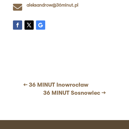

aleksandrow@36minut.pl
←
36 MINUT Inowrocław
36 MINUT Sosnowiec
→