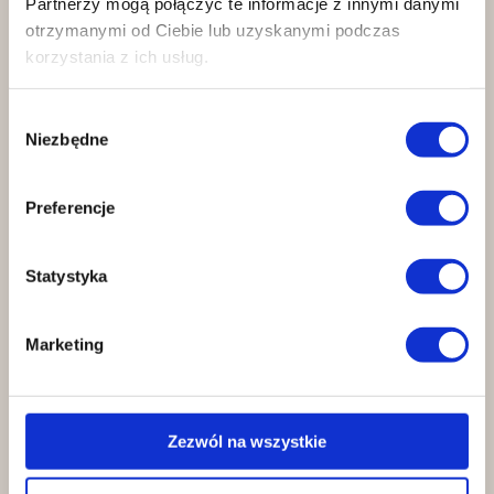
Partnerzy mogą połączyć te informacje z innymi danymi
otrzymanymi od Ciebie lub uzyskanymi podczas
korzystania z ich usług.
Wybór
Niezbędne
zgody
Preferencje
Zero ćwiczeń w ciemno
Indywidualny plan
treningowy
Statystyka
dopasowujemy do Twoich celów i
możliwości.
Marketing
Zezwól na wszystkie