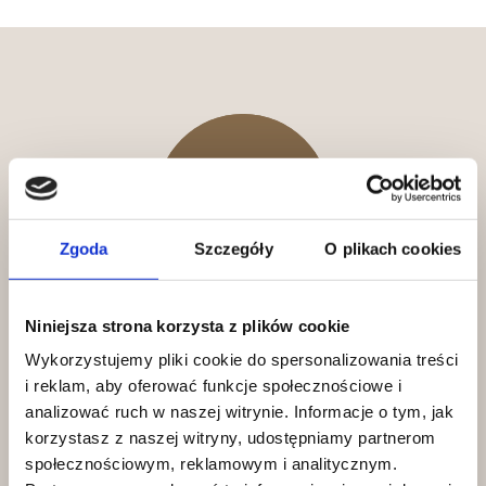
Zgoda
Szczegóły
O plikach cookies
Niniejsza strona korzysta z plików cookie
Bezpieczeństwo i opieka
Wykorzystujemy pliki cookie do spersonalizowania treści
Pod okiem
trenera i fizjoterapeuty
i reklam, aby oferować funkcje społecznościowe i
osiągniesz błyskawiczne postępy w
analizować ruch w naszej witrynie. Informacje o tym, jak
bezpieczny sposób.
korzystasz z naszej witryny, udostępniamy partnerom
społecznościowym, reklamowym i analitycznym.