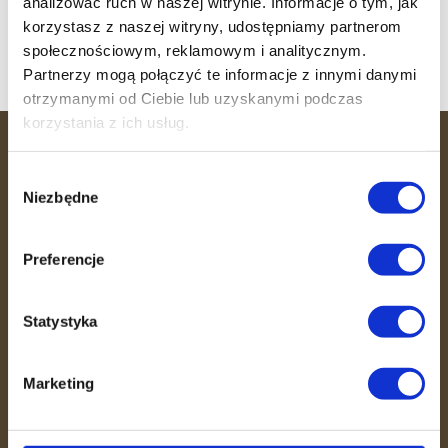
Witamy 36 MINUT Sosnowiec
analizować ruch w naszej witrynie. Informacje o tym, jak
korzystasz z naszej witryny, udostępniamy partnerom
Witamy 36 MINUT Busko-Zdrój
społecznościowym, reklamowym i analitycznym.
Partnerzy mogą połączyć te informacje z innymi danymi
otrzymanymi od Ciebie lub uzyskanymi podczas
korzystania z ich usług.
36 MINUT
Wybór
Niezbędne
zgody
36 MINUT to miejsce, gdzie efektywność
spotyka się ze wspierającą atmosferą.
Preferencje
Dzięki unikalnemu systemowi
treningowemu, opiece trenerów i
fizjoterapeutów pomagamy Ci dbać o
Statystyka
zdrowie w zaledwie 36 minut.
Skutecznie, bezpiecznie i w otoczeniu
Marketing
ludzi, którzy motywują do działania.