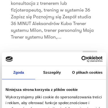
konsultacja z trenerem lub
fizjoterapeutą, trening w systemie 36
Zapisz się Poznajmy się Zespół studia
36 MINUT Aleksandrów Kuba Trener
systemu Milon, trener personalny Maja
Trener systemu Milon,...
Szukaj
Najnowsze wpisy
Zgoda
Szczegóły
O plikach cookies
Sukcesy klubowiczek!
Trening wytrzymałościowo-siłowy
Niniejsza strona korzysta z plików cookie
Wykorzystujemy pliki cookie do spersonalizowania treści
Witamy 36 MINUT Strzałkowo
i reklam, aby oferować funkcje społecznościowe i