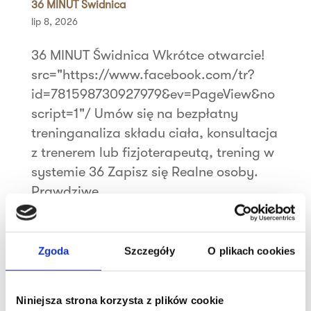
36 MINUT Świdnica
lip 8, 2026
36 MINUT Świdnica Wkrótce otwarcie!
src="https://www.facebook.com/tr?
id=781598730927979&ev=PageView&no
script=1"/ Umów się na bezpłatny
treninganaliza składu ciała, konsultacja
z trenerem lub fizjoterapeutą, trening w
systemie 36 Zapisz się Realne osoby.
Prawdziwe...
Szukaj
Zgoda
Szczegóły
O plikach cookies
Najnowsze wpisy
Niniejsza strona korzysta z plików cookie