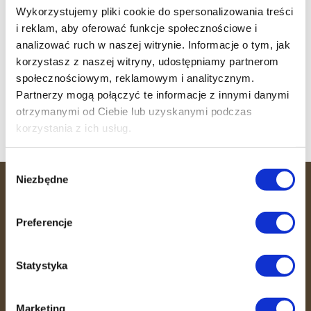
Sukcesy klubowiczek!
Wykorzystujemy pliki cookie do spersonalizowania treści
i reklam, aby oferować funkcje społecznościowe i
Trening wytrzymałościowo-siłowy
analizować ruch w naszej witrynie. Informacje o tym, jak
Witamy 36 MINUT Strzałkowo
korzystasz z naszej witryny, udostępniamy partnerom
społecznościowym, reklamowym i analitycznym.
Witamy 36 MINUT Sosnowiec
Partnerzy mogą połączyć te informacje z innymi danymi
Witamy 36 MINUT Busko-Zdrój
otrzymanymi od Ciebie lub uzyskanymi podczas
korzystania z ich usług.
Wybór
Niezbędne
zgody
36 MINUT
Preferencje
36 MINUT to miejsce, gdzie efektywność
spotyka się ze wspierającą atmosferą.
Statystyka
Dzięki unikalnemu systemowi
treningowemu, opiece trenerów i
fizjoterapeutów pomagamy Ci dbać o
Marketing