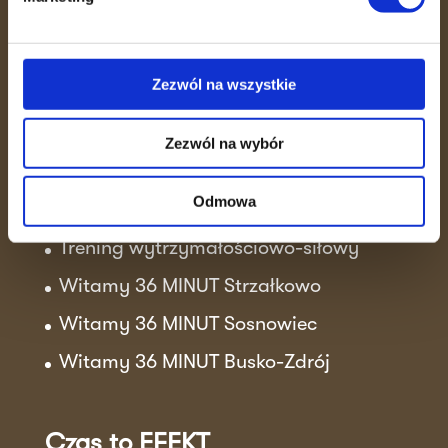
zdrowie w zaledwie 36 minut.
Skutecznie, bezpiecznie i w otoczeniu
ludzi, którzy motywują do działania.
Zezwól na wszystkie
Zezwól na wybór
Aktualności
Odmowa
Sukcesy klubowiczek!
Trening wytrzymałościowo-siłowy
Witamy 36 MINUT Strzałkowo
Witamy 36 MINUT Sosnowiec
Witamy 36 MINUT Busko-Zdrój
Czas to EFEKT