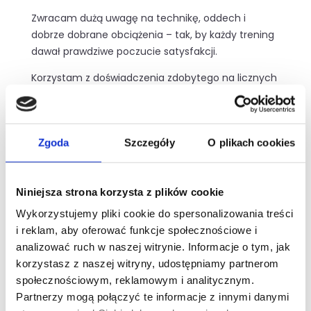
Zwracam dużą uwagę na technikę, oddech i
dobrze dobrane obciążenia – tak, by każdy trening
dawał prawdziwe poczucie satysfakcji.
Korzystam z doświadczenia zdobytego na licznych
szkoleniach z masażu i pracy z energią ciała –
patrzę na człowieka holistycznie.
Energia dnia? Dobra kawa w klubie i muzyka –
Zgoda
Szczegóły
O plikach cookies
tworzona wspólnie z klubowiczami, bo to oni są
moją codzienną inspiracją.
Niniejsza strona korzysta z plików cookie
„Staraj się robić wszystko z radością i przekonaniem, że
Wykorzystujemy pliki cookie do spersonalizowania treści
jest to dla Twojego dobra.”
i reklam, aby oferować funkcje społecznościowe i
analizować ruch w naszej witrynie. Informacje o tym, jak
korzystasz z naszej witryny, udostępniamy partnerom
społecznościowym, reklamowym i analitycznym.
Partnerzy mogą połączyć te informacje z innymi danymi