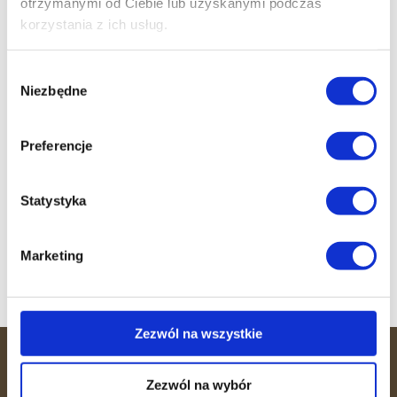
otrzymanymi od Ciebie lub uzyskanymi podczas
korzystania z ich usług.
Darmowy trening
Wybór
Niezbędne
wprowadzający
zgody
Nie czekaj dłużej! Skontaktuj się z nami już
dziś i umów się na pierwszą sesję z naszym
Preferencje
doświadczonym trenerem. Czas to efekt!
Statystyka
Zapisz się
Marketing
Zezwól na wszystkie
36 MINUT
Zezwól na wybór