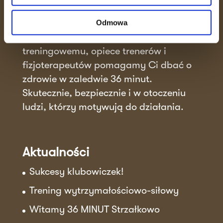
36 MINUT to miejsce, gdzie efektywność
spotyka się ze wspierającą atmosferą.
Odmowa
Dzięki unikalnemu systemowi
treningowemu, opiece trenerów i
fizjoterapeutów pomagamy Ci dbać o
zdrowie w zaledwie 36 minut.
Skutecznie, bezpiecznie i w otoczeniu
ludzi, którzy motywują do działania.
Aktualności
Sukcesy klubowiczek!
Trening wytrzymałościowo-siłowy
Witamy 36 MINUT Strzałkowo