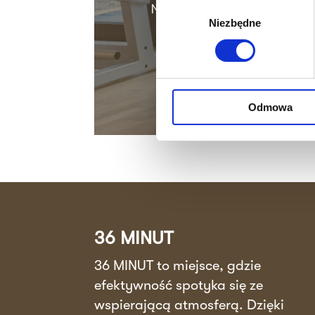
Nie czekaj dłużej! Skonta
Wybór
Niezbędne
zgody
Odmowa
36 MINUT
36 MINUT to miejsce, gdzie
efektywność spotyka się ze
wspierającą atmosferą. Dzięki