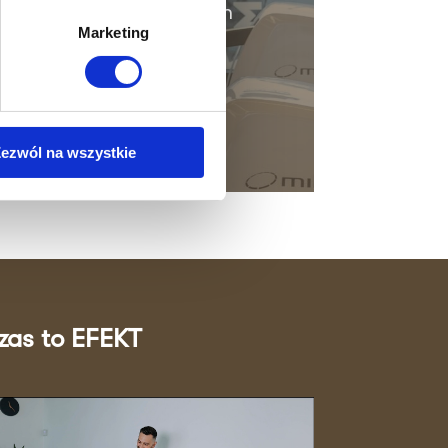
sję z naszym doświadczonym
Marketing
ezwól na wszystkie
zas to EFEKT