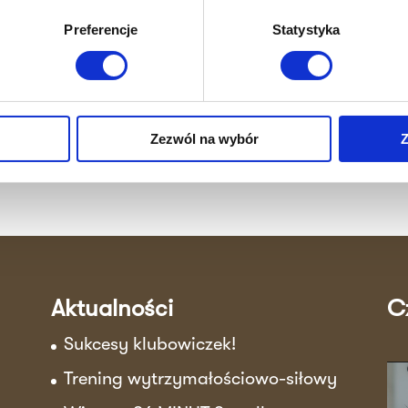
ktuj się z nami już dziś i umów się na pierwszą se
Preferencje
Statystyka
trenerem. Czas to efekt!
Zapisz się
Zezwól na wybór
Z
Aktualności
C
Sukcesy klubowiczek!
Trening wytrzymałościowo-siłowy