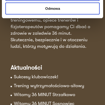
36 MINUT to miejsce, gdzie efektywność
spotyka się ze wspierającą atmosferą.
Odmowa
Dzięki unikalnemu systemowi
treningowemu, opiece trenerów i
fizjoterapeutów pomagamy Ci dbać o
zdrowie w zaledwie 36 minut.
Skutecznie, bezpiecznie i w otoczeniu
ludzi, którzy motywują do działania.
Aktualności
Sukcesy klubowiczek!
Trening wytrzymałościowo-siłowy
Witamy 36 MINUT Strzałkowo
Witamy 36 MINUT Sosnowiec