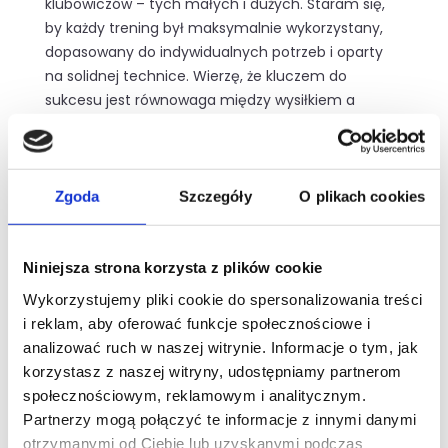
klubowiczów – tych małych i dużych. Staram się,
by każdy trening był maksymalnie wykorzystany,
dopasowany do indywidualnych potrzeb i oparty
na solidnej technice. Wierzę, że kluczem do
sukcesu jest równowaga między wysiłkiem a
regeneracją.
Na co dzień cenię sobie dobrą organizację –
planowanie dnia to mój mały rytuał. A podczas
Zgoda
Szczegóły
O plikach cookies
treningów towarzyszy mi energetyczna muzyka
pop, która nadaje rytm i motywuje do działania.
Niniejsza strona korzysta z plików cookie
Wykorzystujemy pliki cookie do spersonalizowania treści
"Do zobaczenia na sali treningowej!"
i reklam, aby oferować funkcje społecznościowe i
analizować ruch w naszej witrynie. Informacje o tym, jak
korzystasz z naszej witryny, udostępniamy partnerom
społecznościowym, reklamowym i analitycznym.
Partnerzy mogą połączyć te informacje z innymi danymi
otrzymanymi od Ciebie lub uzyskanymi podczas