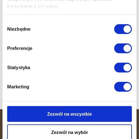
korzystania z ich usług.
Darmowy trening
Wybór
wprowadzający
Niezbędne
zgody
Nie czekaj dłużej! Skontaktuj się z nami już
dziś i umów się na pierwszą sesję z naszym
Preferencje
doświadczonym trenerem. Czas to efekt!
Statystyka
Zapisz się
Marketing
Zezwól na wszystkie
36 MINUT
Zezwól na wybór