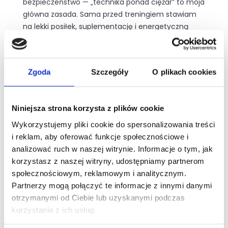
bezpieczeństwo — „technika ponad ciężar” to moja
główna zasada. Sama przed treningiem stawiam
na lekki posiłek, suplementację i energetyczną
muzykę, która często łączy pop, metal i hip-hop.
Wierzę, że dzięki świadomemu podejściu każdy
może trenować mądrze, zdrowo i z satysfakcją.
Zgoda
Szczegóły
O plikach cookies
„Technika ponad ciężar”
Niniejsza strona korzysta z plików cookie
Wykorzystujemy pliki cookie do spersonalizowania treści
i reklam, aby oferować funkcje społecznościowe i
analizować ruch w naszej witrynie. Informacje o tym, jak
korzystasz z naszej witryny, udostępniamy partnerom
społecznościowym, reklamowym i analitycznym.
Partnerzy mogą połączyć te informacje z innymi danymi
otrzymanymi od Ciebie lub uzyskanymi podczas
Darmowy trening
korzystania z ich usług.
wprowadzający