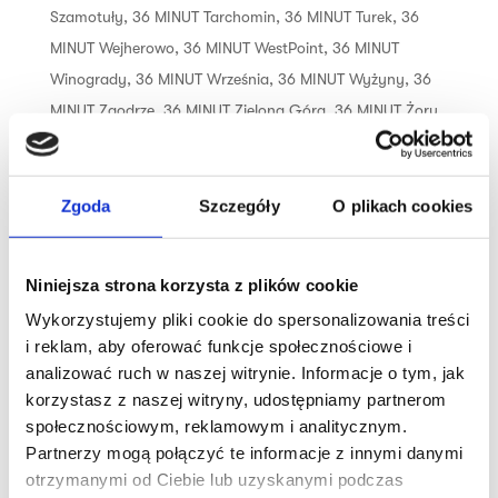
Szamotuły
,
36 MINUT Tarchomin
,
36 MINUT Turek
,
36
MINUT Wejherowo
,
36 MINUT WestPoint
,
36 MINUT
Winogrady
,
36 MINUT Września
,
36 MINUT Wyżyny
,
36
MINUT Zaodrze
,
36 MINUT Zielona Góra
,
36 MINUT Żory
,
36 MINUT Żywiec
Trening dopasowany do Twoich
Zgoda
Szczegóły
O plikach cookies
możliwości i umiejętności, czyli idealna
opcja dla osób, które nie odnajdują się
Niniejsza strona korzysta z plików cookie
w siłowni. 12 ustawionych w okręgu
urządzeń tworzy obwód siłowo-
Wykorzystujemy pliki cookie do spersonalizowania treści
i reklam, aby oferować funkcje społecznościowe i
wytrzymałościowy, dzięki czemu trening
analizować ruch w naszej witrynie. Informacje o tym, jak
jest efektywny i skuteczny. Połączenie
korzystasz z naszej witryny, udostępniamy partnerom
treningu cardio...
społecznościowym, reklamowym i analitycznym.
Partnerzy mogą połączyć te informacje z innymi danymi
otrzymanymi od Ciebie lub uzyskanymi podczas
Szukaj