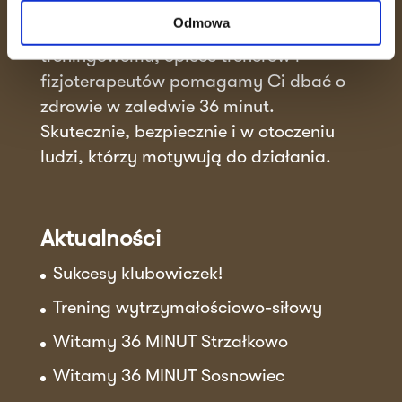
spotyka się ze wspierającą atmosferą.
Odmowa
Dzięki unikalnemu systemowi
treningowemu, opiece trenerów i
fizjoterapeutów pomagamy Ci dbać o
zdrowie w zaledwie 36 minut.
Skutecznie, bezpiecznie i w otoczeniu
ludzi, którzy motywują do działania.
Aktualności
Sukcesy klubowiczek!
Trening wytrzymałościowo-siłowy
Witamy 36 MINUT Strzałkowo
Witamy 36 MINUT Sosnowiec