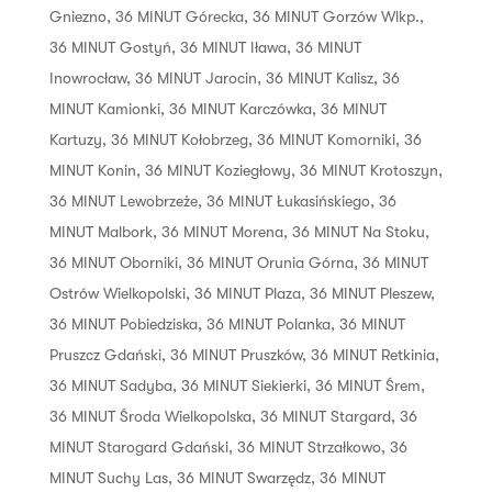
Gniezno
,
36 MINUT Górecka
,
36 MINUT Gorzów Wlkp.
,
36 MINUT Gostyń
,
36 MINUT Iława
,
36 MINUT
Inowrocław
,
36 MINUT Jarocin
,
36 MINUT Kalisz
,
36
MINUT Kamionki
,
36 MINUT Karczówka
,
36 MINUT
Kartuzy
,
36 MINUT Kołobrzeg
,
36 MINUT Komorniki
,
36
MINUT Konin
,
36 MINUT Koziegłowy
,
36 MINUT Krotoszyn
,
36 MINUT Lewobrzeże
,
36 MINUT Łukasińskiego
,
36
MINUT Malbork
,
36 MINUT Morena
,
36 MINUT Na Stoku
,
36 MINUT Oborniki
,
36 MINUT Orunia Górna
,
36 MINUT
Ostrów Wielkopolski
,
36 MINUT Plaza
,
36 MINUT Pleszew
,
36 MINUT Pobiedziska
,
36 MINUT Polanka
,
36 MINUT
Pruszcz Gdański
,
36 MINUT Pruszków
,
36 MINUT Retkinia
,
36 MINUT Sadyba
,
36 MINUT Siekierki
,
36 MINUT Śrem
,
36 MINUT Środa Wielkopolska
,
36 MINUT Stargard
,
36
MINUT Starogard Gdański
,
36 MINUT Strzałkowo
,
36
MINUT Suchy Las
,
36 MINUT Swarzędz
,
36 MINUT