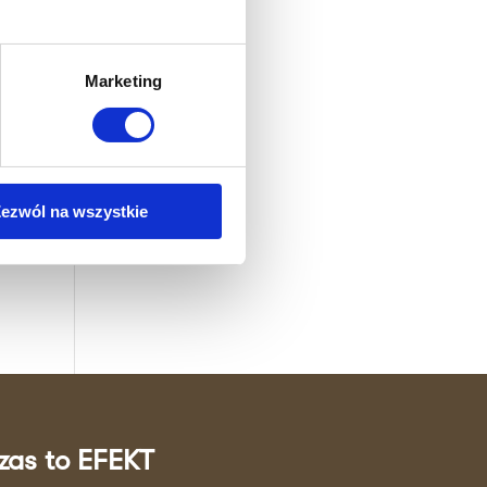
NUT
Marketing
T
b,
ezwól na wszystkie
e
zas to EFEKT