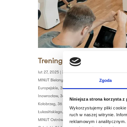
Trening obwodowy 36 MIN
lut 27, 2025
|
36 MINUT Aleksandrów
,
36 MINUT Ba
MINUT Bielany
,
36 MINUT Bochnia
,
36 MINUT Brze
Zgoda
Europejskie
,
36 MINUT Gniezno
,
36 MINUT Góreck
Inowrocław
,
36 MINUT Jarocin
,
36 MINUT Kalisz
,
3
Niniejsza strona korzysta z
Kołobrzeg
,
36 MINUT Komorniki
,
36 MINUT Konin
,
Wykorzystujemy pliki cookie 
Łukasińskiego
,
36 MINUT Malbork
,
36 MINUT More
ruch w naszej witrynie. Inf
MINUT Ostrów Wielkopolski
,
36 MINUT Plaza
,
36 M
reklamowym i analitycznym. 