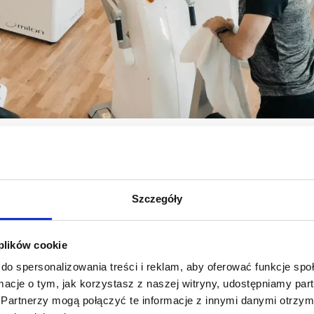
UT
łuty
,
36 MINUT Banino
,
36 MINUT Baranówek
,
36 MINUT Bartodzieje
,
36
sko
,
36 MINUT Cotex
,
36 MINUT Dębica
,
36 MINUT Dzierżoniów
,
36 MINU
Szczegóły
a
,
36 MINUT Gorzów Wlkp.
,
36 MINUT Gostyń
,
36 MINUT Iława
,
36 MIN
6 MINUT Kamionki
,
36 MINUT Karczówka
,
36 MINUT Kartuzy
,
36 MINUT
 plików cookie
36 MINUT Koziegłowy
,
36 MINUT Krotoszyn
,
36 MINUT Lewobrzeże
,
36 M
do spersonalizowania treści i reklam, aby oferować funkcje sp
na
,
36 MINUT Na Stoku
,
36 MINUT Oborniki
,
36 MINUT Orunia Górna
,
3
ormacje o tym, jak korzystasz z naszej witryny, udostępniamy p
INUT Pleszew
,
36 MINUT Pobiedziska
,
36 MINUT Polanka
,
36 MINUT Prusz
Partnerzy mogą połączyć te informacje z innymi danymi otrzym