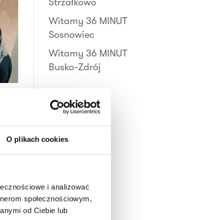
Strzałkowo
Witamy 36 MINUT
Sosnowiec
Witamy 36 MINUT
Busko-Zdrój
T
O plikach cookies
UT
INUT
ołecznościowe i analizować
6
artnerom społecznościowym,
cz
anymi od Ciebie lub