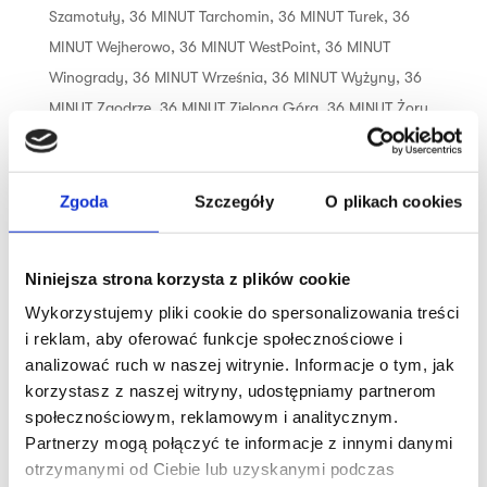
Szamotuły
,
36 MINUT Tarchomin
,
36 MINUT Turek
,
36
MINUT Wejherowo
,
36 MINUT WestPoint
,
36 MINUT
Winogrady
,
36 MINUT Września
,
36 MINUT Wyżyny
,
36
MINUT Zaodrze
,
36 MINUT Zielona Góra
,
36 MINUT Żory
,
36 MINUT Żywiec
Trening dopasowany do Twoich
Zgoda
Szczegóły
O plikach cookies
możliwości i umiejętności, czyli idealna
opcja dla osób, które nie odnajdują się
Niniejsza strona korzysta z plików cookie
w siłowni. 12 ustawionych w okręgu
urządzeń tworzy obwód siłowo-
Wykorzystujemy pliki cookie do spersonalizowania treści
i reklam, aby oferować funkcje społecznościowe i
wytrzymałościowy, dzięki czemu trening
analizować ruch w naszej witrynie. Informacje o tym, jak
jest efektywny i skuteczny. Połączenie
korzystasz z naszej witryny, udostępniamy partnerom
treningu cardio...
społecznościowym, reklamowym i analitycznym.
Partnerzy mogą połączyć te informacje z innymi danymi
otrzymanymi od Ciebie lub uzyskanymi podczas
Szukaj