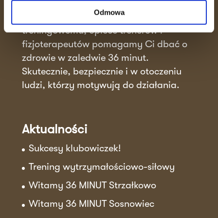
spotyka się ze wspierającą atmosferą.
Odmowa
Dzięki unikalnemu systemowi
treningowemu, opiece trenerów i
fizjoterapeutów pomagamy Ci dbać o
zdrowie w zaledwie 36 minut.
Skutecznie, bezpiecznie i w otoczeniu
ludzi, którzy motywują do działania.
Aktualności
Sukcesy klubowiczek!
Trening wytrzymałościowo-siłowy
Witamy 36 MINUT Strzałkowo
Witamy 36 MINUT Sosnowiec