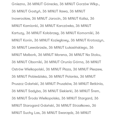
Gniezno
,
36 MINUT Górecka
,
36 MINUT Gorzów Wlkp.
,
36 MINUT Gostyń
,
36 MINUT Iława
,
36 MINUT
Inowrocław
,
36 MINUT Jarocin
,
36 MINUT Kalisz
,
36
MINUT Kamionki
,
36 MINUT Karczówka
,
36 MINUT
Kartuzy
,
36 MINUT Kołobrzeg
,
36 MINUT Komorniki
,
36
MINUT Konin
,
36 MINUT Koziegłowy
,
36 MINUT Krotoszyn
,
36 MINUT Lewobrzeże
,
36 MINUT Łukasińskiego
,
36
MINUT Malbork
,
36 MINUT Morena
,
36 MINUT Na Stoku
,
36 MINUT Oborniki
,
36 MINUT Orunia Górna
,
36 MINUT
Ostrów Wielkopolski
,
36 MINUT Plaza
,
36 MINUT Pleszew
,
36 MINUT Pobiedziska
,
36 MINUT Polanka
,
36 MINUT
Pruszcz Gdański
,
36 MINUT Pruszków
,
36 MINUT Retkinia
,
36 MINUT Sadyba
,
36 MINUT Siekierki
,
36 MINUT Śrem
,
36 MINUT Środa Wielkopolska
,
36 MINUT Stargard
,
36
MINUT Starogard Gdański
,
36 MINUT Strzałkowo
,
36
MINUT Suchy Las
,
36 MINUT Swarzędz
,
36 MINUT