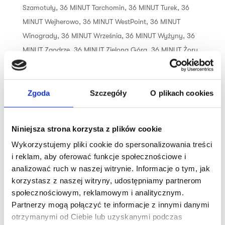
Szamotuły
,
36 MINUT Tarchomin
,
36 MINUT Turek
,
36
MINUT Wejherowo
,
36 MINUT WestPoint
,
36 MINUT
Winogrady
,
36 MINUT Września
,
36 MINUT Wyżyny
,
36
MINUT Zaodrze
,
36 MINUT Zielona Góra
,
36 MINUT Żory
,
36 MINUT Żywiec
Trening dopasowany do Twoich
Zgoda
Szczegóły
O plikach cookies
możliwości i umiejętności, czyli idealna
opcja dla osób, które nie odnajdują się
Niniejsza strona korzysta z plików cookie
w siłowni. 12 ustawionych w okręgu
urządzeń tworzy obwód siłowo-
Wykorzystujemy pliki cookie do spersonalizowania treści
i reklam, aby oferować funkcje społecznościowe i
wytrzymałościowy, dzięki czemu trening
analizować ruch w naszej witrynie. Informacje o tym, jak
jest efektywny i skuteczny. Połączenie
korzystasz z naszej witryny, udostępniamy partnerom
treningu cardio...
społecznościowym, reklamowym i analitycznym.
Partnerzy mogą połączyć te informacje z innymi danymi
otrzymanymi od Ciebie lub uzyskanymi podczas
Szukaj