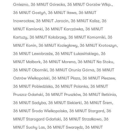
Gniezno
,
36 MINUT Górecka
,
36 MINUT Gorzów Wlkp.
,
36 MINUT Gostyń
,
36 MINUT Iława
,
36 MINUT
Inowrocław
,
36 MINUT Jarocin
,
36 MINUT Kalisz
,
36
MINUT Kamionki
,
36 MINUT Karczówka
,
36 MINUT
Kartuzy
,
36 MINUT Kołobrzeg
,
36 MINUT Komorniki
,
36
MINUT Konin
,
36 MINUT Koziegłowy
,
36 MINUT Krotoszyn
,
36 MINUT Lewobrzeże
,
36 MINUT Łukasińskiego
,
36
MINUT Malbork
,
36 MINUT Morena
,
36 MINUT Na Stoku
,
36 MINUT Oborniki
,
36 MINUT Orunia Górna
,
36 MINUT
Ostrów Wielkopolski
,
36 MINUT Plaza
,
36 MINUT Pleszew
,
36 MINUT Pobiedziska
,
36 MINUT Polanka
,
36 MINUT
Pruszcz Gdański
,
36 MINUT Pruszków
,
36 MINUT Retkinia
,
36 MINUT Sadyba
,
36 MINUT Siekierki
,
36 MINUT Śrem
,
36 MINUT Środa Wielkopolska
,
36 MINUT Stargard
,
36
MINUT Starogard Gdański
,
36 MINUT Strzałkowo
,
36
MINUT Suchy Las
,
36 MINUT Swarzędz
,
36 MINUT