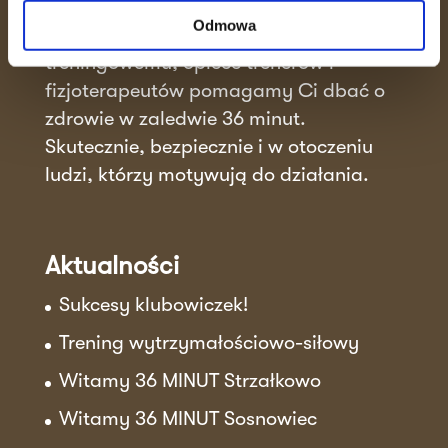
spotyka się ze wspierającą atmosferą.
Odmowa
Dzięki unikalnemu systemowi
treningowemu, opiece trenerów i
fizjoterapeutów pomagamy Ci dbać o
zdrowie w zaledwie 36 minut.
Skutecznie, bezpiecznie i w otoczeniu
ludzi, którzy motywują do działania.
Aktualności
Sukcesy klubowiczek!
Trening wytrzymałościowo-siłowy
Witamy 36 MINUT Strzałkowo
Witamy 36 MINUT Sosnowiec