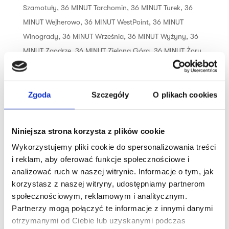
Szamotuły
,
36 MINUT Tarchomin
,
36 MINUT Turek
,
36
MINUT Wejherowo
,
36 MINUT WestPoint
,
36 MINUT
Winogrady
,
36 MINUT Września
,
36 MINUT Wyżyny
,
36
MINUT Zaodrze
,
36 MINUT Zielona Góra
,
36 MINUT Żory
,
36 MINUT Żywiec
Trening dopasowany do Twoich
Zgoda
Szczegóły
O plikach cookies
możliwości i umiejętności, czyli idealna
opcja dla osób, które nie odnajdują się
Niniejsza strona korzysta z plików cookie
w siłowni. 12 ustawionych w okręgu
urządzeń tworzy obwód siłowo-
Wykorzystujemy pliki cookie do spersonalizowania treści
i reklam, aby oferować funkcje społecznościowe i
wytrzymałościowy, dzięki czemu trening
analizować ruch w naszej witrynie. Informacje o tym, jak
jest efektywny i skuteczny. Połączenie
korzystasz z naszej witryny, udostępniamy partnerom
treningu cardio...
społecznościowym, reklamowym i analitycznym.
Partnerzy mogą połączyć te informacje z innymi danymi
otrzymanymi od Ciebie lub uzyskanymi podczas
Szukaj