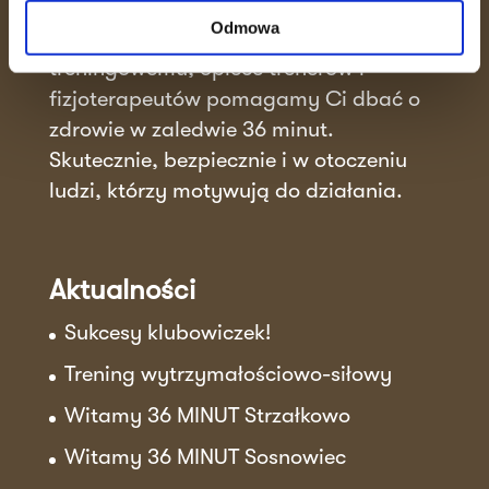
spotyka się ze wspierającą atmosferą.
Odmowa
Dzięki unikalnemu systemowi
treningowemu, opiece trenerów i
fizjoterapeutów pomagamy Ci dbać o
zdrowie w zaledwie 36 minut.
Skutecznie, bezpiecznie i w otoczeniu
ludzi, którzy motywują do działania.
Aktualności
Sukcesy klubowiczek!
Trening wytrzymałościowo-siłowy
Witamy 36 MINUT Strzałkowo
Witamy 36 MINUT Sosnowiec