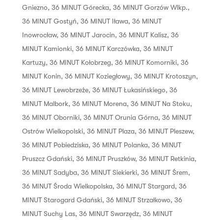
Gniezno
,
36 MINUT Górecka
,
36 MINUT Gorzów Wlkp.
,
36 MINUT Gostyń
,
36 MINUT Iława
,
36 MINUT
Inowrocław
,
36 MINUT Jarocin
,
36 MINUT Kalisz
,
36
MINUT Kamionki
,
36 MINUT Karczówka
,
36 MINUT
Kartuzy
,
36 MINUT Kołobrzeg
,
36 MINUT Komorniki
,
36
MINUT Konin
,
36 MINUT Koziegłowy
,
36 MINUT Krotoszyn
,
36 MINUT Lewobrzeże
,
36 MINUT Łukasińskiego
,
36
MINUT Malbork
,
36 MINUT Morena
,
36 MINUT Na Stoku
,
36 MINUT Oborniki
,
36 MINUT Orunia Górna
,
36 MINUT
Ostrów Wielkopolski
,
36 MINUT Plaza
,
36 MINUT Pleszew
,
36 MINUT Pobiedziska
,
36 MINUT Polanka
,
36 MINUT
Pruszcz Gdański
,
36 MINUT Pruszków
,
36 MINUT Retkinia
,
36 MINUT Sadyba
,
36 MINUT Siekierki
,
36 MINUT Śrem
,
36 MINUT Środa Wielkopolska
,
36 MINUT Stargard
,
36
MINUT Starogard Gdański
,
36 MINUT Strzałkowo
,
36
MINUT Suchy Las
,
36 MINUT Swarzędz
,
36 MINUT